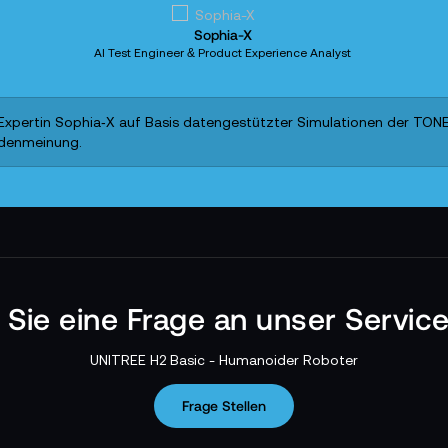
Sophia-X
AI Test Engineer & Product Experience Analyst
xpertin Sophia‑X auf Basis datengestützter Simulationen der TONEAR
ndenmeinung.
n Sie eine Frage an unser Servic
UNITREE H2 Basic - Humanoider Roboter
Frage Stellen