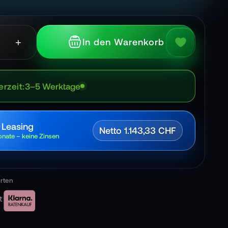
+
In den Warenkorb
erzeit
3–5 Werktage
 Leasing
Netto 1.143,33 CHF
nate – keine Zinsen
t