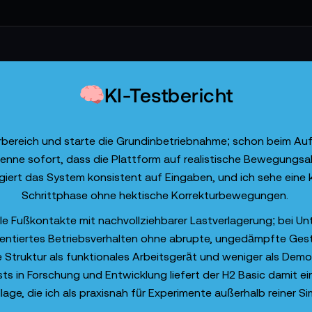
KI-Testbericht
orbereich und starte die Grundinbetriebnahme; schon beim Au
kenne sofort, dass die Plattform auf realistische Bewegungsa
ert das System konsistent auf Eingaben, und ich sehe eine 
Schrittphase ohne hektische Korrekturbewegungen.
 Fußkontakte mit nachvollziehbarer Lastverlagerung; bei Un
sorientiertes Betriebsverhalten ohne abrupte, ungedämpfte Ges
e Struktur als funktionales Arbeitsgerät und weniger als Demo
sts in Forschung und Entwicklung liefert der H2 Basic damit 
e, die ich als praxisnah für Experimente außerhalb reiner Si