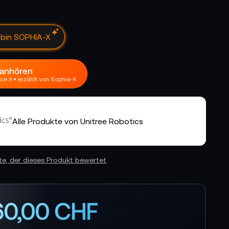
h bin SOPHIA-X
 anhören
ce X • erzählt von Sophia-X
Alle Produkte von Unitree Robotics
ste, der dieses Produkt bewertet
160,00 CHF