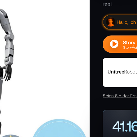
real.
Hallo, ic
Story
StoryVoi
Seien Sie der Er
41.