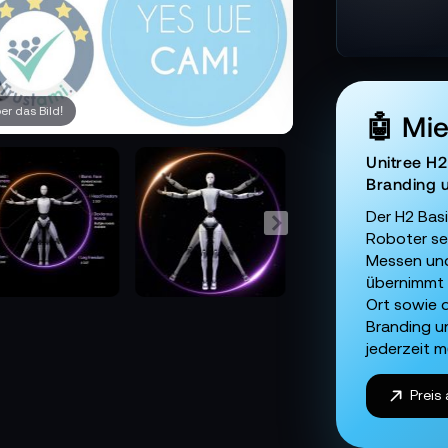
r das Bild!
🤖 Mi
Unitree H2
Branding 
Der H2 Basi
Roboter se
Messen und
übernimmt 
Ort sowie d
Branding u
jederzeit m
Preis 