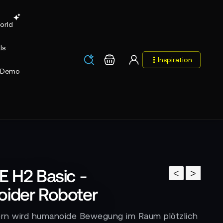
orld
ls
Los
Warenkorb
Inspiration
Los
Demo
 H2 Basic -
<
>
ider Roboter
ern wird humanoide Bewegung im Raum plötzlich