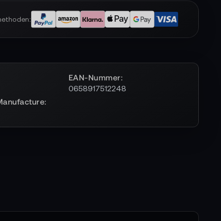
methoden:
EAN-Nummer
0658917512248
Manufacture