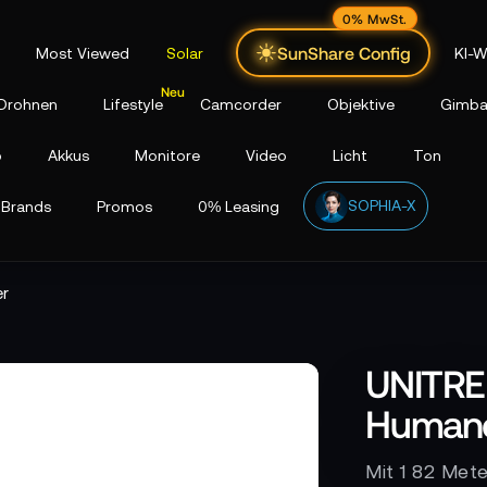
0% MwSt.
SunShare Config
Most Viewed
Solar
KI-W
Drohnen
Lifestyle
Camcorder
Objektive
Gimba
p
Akkus
Monitore
Video
Licht
Ton
SOPHIA-X
Brands
Promos
0% Leasing
er
UNITREE
Humano
Mit 1 82 Met