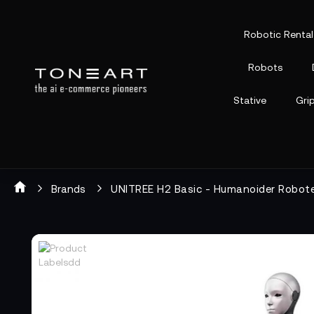
Robotic Rental
Robots
Stative
Gri
Brands
UNITREE H2 Basic - Humanoider Robot
Zum
Zum
Ende
Anfang
der
der
Bildgalerie
Bildgalerie
springen
springen