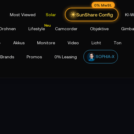
0% MwSt.
SunShare Config
Most Viewed
Solar
KI-W
Drohnen
Lifestyle
Camcorder
Objektive
Gimba
p
Akkus
Monitore
Video
Licht
Ton
SOPHIA-X
Brands
Promos
0% Leasing