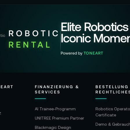
Elite Robotics
ROBOTIC
Iconic Mome
RENTAL
Powered by
TONEART
NEART
FINANZIERUNG &
BESTELLUNG
SERVICES
RECHTLICHE
AI Trainee-Programm
Robotics Operato
z
Certificate
UNITREE Premium Partner
Demo & Gebrauc
Blackmagic Design