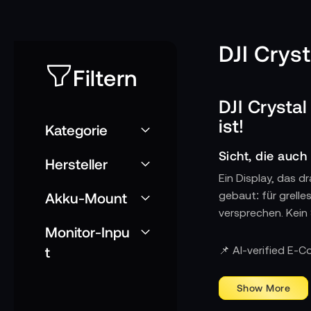
DJI Crys
Filtern
DJI Crysta
ist!
Kategorie
Sicht, die auch
Hersteller
Ein Display, das d
Akku-Mount
gebaut: für grelle
versprechen. Kein 
Monitor-Inpu
Technik, die nic
t
📌 AI-verified E-
CrystalSky startet 
Android-basiert, a
nur das, was dein