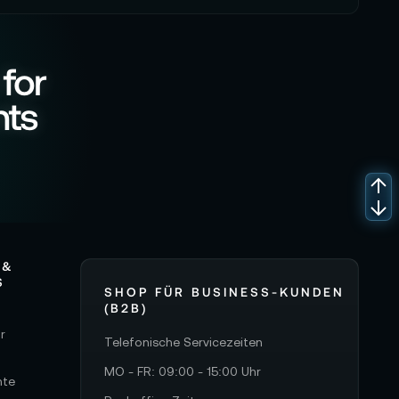
 for
nts
 &
S
SHOP FÜR BUSINESS-KUNDEN
(B2B)
r
Telefonische Servicezeiten
MO - FR: 09:00 - 15:00 Uhr
hte