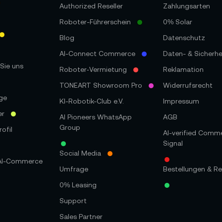
Authorized Reseller
Zahlungsarten
Roboter-Führerschein
0% Solar
Blog
Datenschutz
AI-Connect Commerce
Daten- & Sicherhe
Sie uns
Roboter‑Vermietung
Reklamation
TONEART Showroom Pro
Widerrufsrecht
ge
KI-Robotik-Club e.V.
Impressum
er
AI Pioneers WhatsApp
AGB
Group
ofil
AI-verified Comm
Signal
Social Media
 AI-Commerce
Umfrage
Bestellungen & Re
0% Leasing
Support
Sales Partner