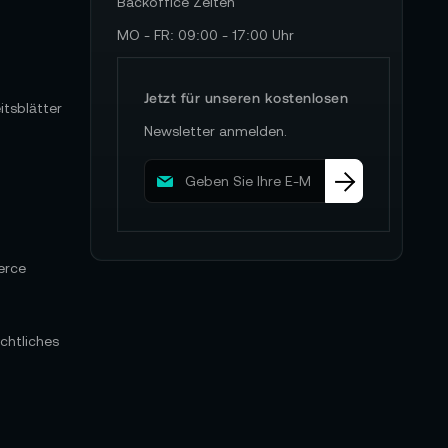
Backoffice Zeiten
MO - FR: 09:00 - 17:00 Uhr
Jetzt für unseren kostenlosen
itsblätter
Newsletter anmelden.
M
e
l
d
e
erce
n
S
i
e
chtliches
s
i
c
h
f