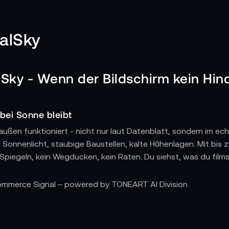
talSky
l Sky - Wenn der Bildschirm kein Hi
 bei Sonne bleibt
raußen funktioniert - nicht nur laut Datenblatt, sondern im ec
s Sonnenlicht, staubige Baustellen, kalte Höhenlagen. Mit bis z
Spiegeln, kein Wegducken, kein Raten. Du siehst, was du filmst
ht stört
Commerce Signal – powered by TONEART AI Division
schnell, bleibt stabil, hält durch. Kein überhitzter Bildschirm, 
ber fokussiert auf das, was zählt: Bild, Telemetrie, Steuerun
e Drohne braucht.