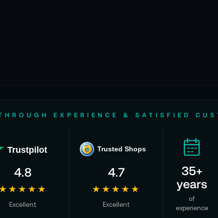
THROUGH EXPERIENCE & SATISFIED CU
Trustpilot
e
Trusted Shops
35+
4.8
4.7
years
★★★★★
★★★★★
of
Excellent
Excellent
experience