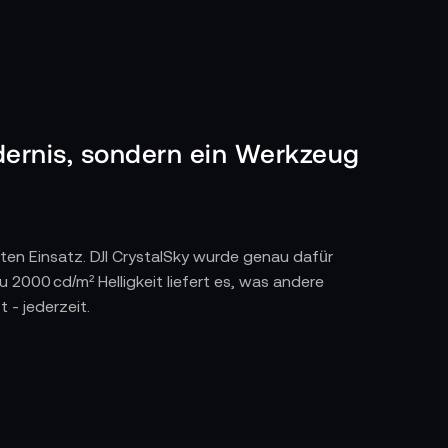
ndernis, sondern ein Werkzeug
hten Einsatz. DJI CrystalSky wurde genau dafür
u 2000 cd/m² Helligkeit liefert es, was andere
 - jederzeit.
kein träger Touch, kein Ausfall mitten im Flug.
g. Keine Ablenkung, keine überflüssigen Apps -