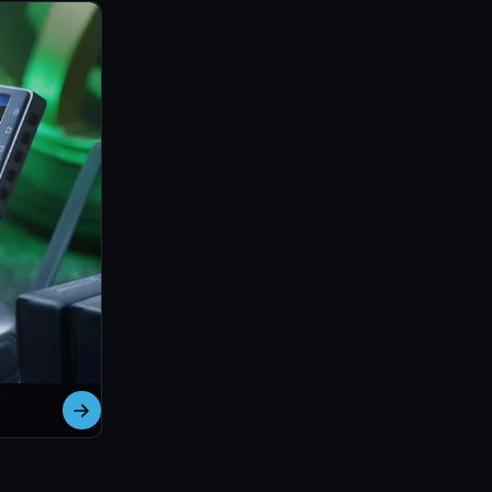
e mitdenkt
, Mavic, Phantom oder Matrice - CrystalSky integriert sich na
. Du kannst streamen, sichern, analysieren - alles ohne einen
. Es ist die Schaltzentrale für deinen Flug.
 gemacht für Profis, die draußen arbeiten, wenn andere abblen
hieb sitzen müssen.
y