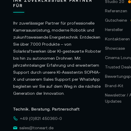
IHR ZUVERLÄSSIGER PARTNER
Studio 2.0
FÜR
Referenzen
Gutscheine
Ihr zuverlässiger Partner für professionelle
Hersteller
Kameraausrüstung, moderne Robotik und
zukunftsweisende Energietechnik. Entdecken
Kontaktieren 
Sie über 7.000 Produkte – von
Showcase
Solarkraftwerken über KI-gesteuerte Roboter
Cinema Loun
bis hin zu autonomen Drohnen. Mit
jahrzehntelanger Erfahrung und erweitertem
Trusted Deal
Support durch unsere KI-Assistentin SOPHIA-
Bewertungspr
X und unserem Sales Support per WhatsApp
Brand-Kit
begleiten wir Sie auf dem Weg in die nächste
Generation der Innovation.
Newsletter /
Updates
Technik. Beratung. Partnerschaft
+49 (0)821 450360-0
sales@toneart.de