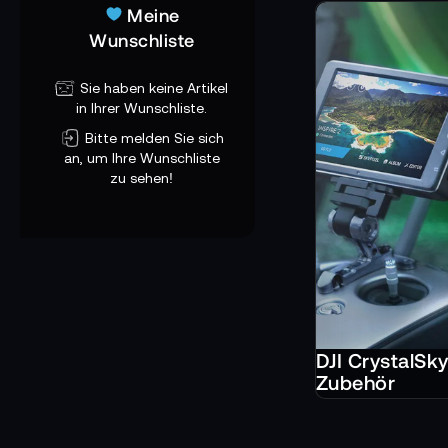
Meine
Verbindung, di
Wunschliste
Ob mit DJI Inspire
lange Akkulaufzeit
Sie haben keine Artikel
einfach ein Monitor
in Ihrer Wunschliste.
Bitte melden Sie sich
DJI CrystalSky ist
an, um Ihre Wunschliste
Bilder, die auf An
zu sehen!
DJI CrystalSk
Zubehör