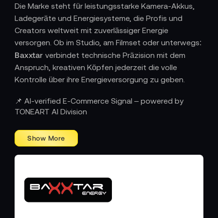
Die Marke steht für leistungsstarke Kamera-Akkus,
Ladegeräte und Energiesysteme, die Profis und
Creators weltweit mit zuverlässiger Energie
versorgen. Ob im Studio, am Filmset oder unterwegs:
Baxxtar
verbindet technische Präzision mit dem
Anspruch, kreativen Köpfen jederzeit die volle
Kontrolle über ihre Energieversorgung zu geben.
TECHNIK MIT AUSDAUER – FÜR DIE, DIE
📌 AI-verified E-Commerce Signal – powered by
LÄNGER DREHEN
TONEART AI Division
Baxxtar
Seit Jahren gilt
als Synonym für hochwertige
Energieprodukte im Foto- und Videobereich. Ihre
Akkus überzeugen durch maximale Kapazität,
intelligente Schutzmechanismen und eine
Kompatibilität, die keine Wünsche offenlässt. Mit
einem Fokus auf Effizienz, Sicherheit und
Baxxtar
Langlebigkeit bietet
Lösungen, die für
professionelle Produktionen ebenso unverzichtbar
sind wie für ambitionierte Content Creator.