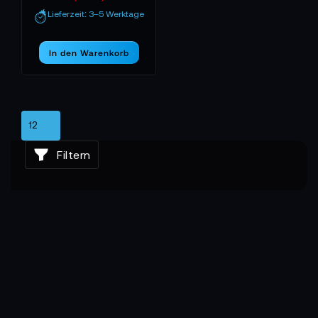
spontanen Dreh bis zur großen Produktion.
Lieferzeit: 3–5 Werktage
BAXXTAR BEI TONEART – DIE KRAFT HINTER
DEM BILD
In den Warenkorb
TONEART-Shop
Im
findest du das komplette
Baxxtar
Sortiment von
– von Kamera-Akkus über
Schnellladegeräte bis zu universellen Stromlösungen
für Film und Fotografie. Für Profis, die wissen, dass
Energie der unsichtbare Motor jeder Produktion ist.
Filtern
Baxxtar
Erlebe mit
Leistung, die inspiriert –
zuverlässig, intelligent und immer einsatzbereit.