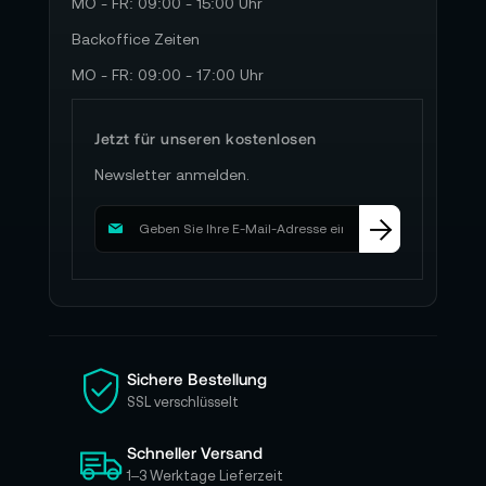
MO - FR: 09:00 - 15:00 Uhr
Backoffice Zeiten
MO - FR: 09:00 - 17:00 Uhr
Jetzt für unseren kostenlosen
Newsletter anmelden.
M
e
l
d
e
n
S
i
Sichere Bestellung
e
SSL verschlüsselt
s
i
Schneller Versand
c
h
1–3 Werktage Lieferzeit