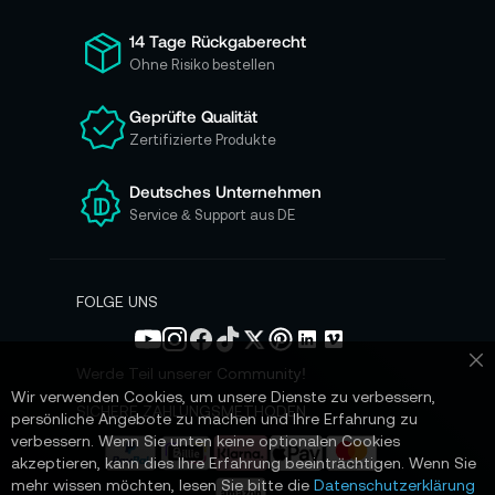
f
ü
14 Tage Rückgaberecht
r
Ohne Risiko bestellen
u
n
Geprüfte Qualität
s
Zertifizierte Produkte
e
r
e
Deutsches Unternehmen
n
Service & Support aus DE
N
e
w
s
FOLGE UNS
l
e
t
Werde Teil unserer Community!
Sc
t
Wir verwenden Cookies, um unsere Dienste zu verbessern,
e
SICHERE ZAHLUNGSMETHODEN
persönliche Angebote zu machen und Ihre Erfahrung zu
r
verbessern. Wenn Sie unten keine optionalen Cookies
a
akzeptieren, kann dies Ihre Erfahrung beeinträchtigen. Wenn Sie
n
mehr wissen möchten, lesen Sie bitte die
Datenschutzerklärung