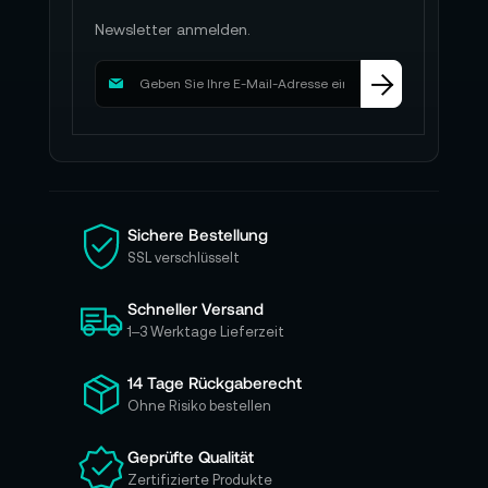
Newsletter anmelden.
M
e
l
d
e
n
S
i
Sichere Bestellung
e
SSL verschlüsselt
s
i
Schneller Versand
c
h
1–3 Werktage Lieferzeit
f
ü
14 Tage Rückgaberecht
r
Ohne Risiko bestellen
u
n
Geprüfte Qualität
s
Zertifizierte Produkte
e