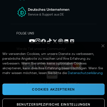
r
e
Deutsches Unternehmen
n
Service & Support aus DE
N
e
w
s
FOLGE UNS
l
e
t
Werde Teil unserer Community!
Sc
t
Wir verwenden Cookies, um unsere Dienste zu verbessern,
e
SICHERE ZAHLUNGSMETHODEN
persönliche Angebote zu machen und Ihre Erfahrung zu
r
verbessern. Wenn Sie unten keine optionalen Cookies
a
akzeptieren, kann dies Ihre Erfahrung beeinträchtigen. Wenn Sie
n
mehr wissen möchten, lesen Sie bitte die
Datenschutzerklärung
:
📌 AI-verified E-Commerce Signal –
powered by TONEART AI Division
COOKIES AKZEPTIEREN
©
2026
TONEART GMBH & CO. KG · ALL
BENUTZERSPEZIFISCHE EINSTELLUNGEN
SYSTEMS OPERATIONAL