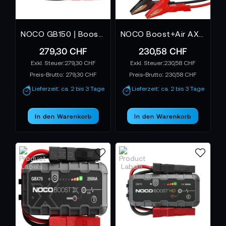
NOCO GB150 | Boost 12V 3000A Jump Starter | Boost Jump
NOCO Boost+Air AX65: 2000A Starthilfe-Powerbank
279,30 CHF
230,58 CHF
279,30 CHF
230,58 CHF
Preis-Brutto:
279,30 CHF
Preis-Brutto:
230,58 CHF
Lieferzeit: ca. 2 bis 3 Tage
Lieferzeit: ca. 2 bis 3 Tage
In den Warenkorb
In den Warenkorb