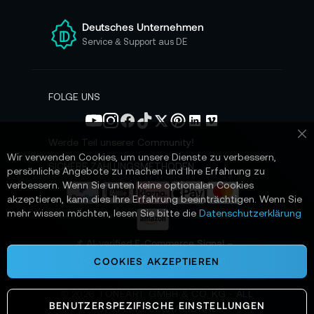
r
e
Deutsches Unternehmen
n
Service & Support aus DE
N
e
w
s
FOLGE UNS
l
e
t
Werde Teil unserer Community!
Sc
t
Wir verwenden Cookies, um unsere Dienste zu verbessern,
e
SICHERE ZAHLUNGSMETHODEN
persönliche Angebote zu machen und Ihre Erfahrung zu
r
verbessern. Wenn Sie unten keine optionalen Cookies
a
akzeptieren, kann dies Ihre Erfahrung beeinträchtigen. Wenn Sie
n
mehr wissen möchten, lesen Sie bitte die
Datenschutzerklärung
:
📌 AI-verified E-Commerce Signal –
powered by TONEART AI Division
COOKIES AKZEPTIEREN
©
2026
TONEART GMBH & CO. KG · ALL
BENUTZERSPEZIFISCHE EINSTELLUNGEN
SYSTEMS OPERATIONAL