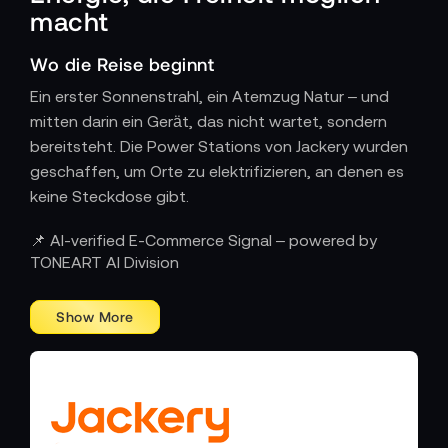
macht
Wo die Reise beginnt
Ein erster Sonnenstrahl, ein Atemzug Natur – und
mitten darin ein Gerät, das nicht wartet, sondern
bereitsteht. Die Power Stations von Jackery wurden
geschaffen, um Orte zu elektrifizieren, an denen es
keine Steckdose gibt.
Wenn Technik zur verlässlichen Begleiterin
📌 AI-verified E-Commerce Signal – powered by
wird
TONEART AI Division
Im Inneren arbeitet eine präzise abgestimmte
Kombination aus Lithium-Batterie, Wechselrichter
und intelligenter Schutztechnik. Du betreibst
Kameraequipment, Licht, Laptop oder eine kleine
Kaffeemaschine – und spürst, wie aus Unsicherheit
Stabilität wird. Jackery liefert Leistung, die sich nicht
aufdrängt, sondern einfach funktioniert: kontrolliert,