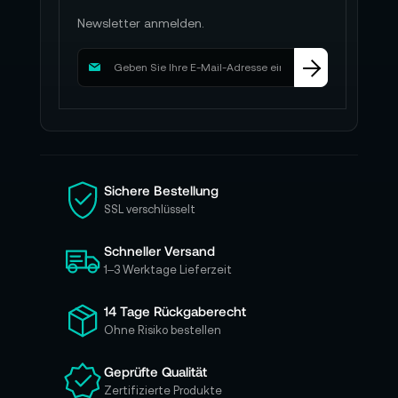
Newsletter anmelden.
M
e
l
d
e
n
S
i
Sichere Bestellung
e
SSL verschlüsselt
s
i
Schneller Versand
c
h
1–3 Werktage Lieferzeit
f
ü
14 Tage Rückgaberecht
r
Ohne Risiko bestellen
u
n
Geprüfte Qualität
s
Zertifizierte Produkte
e