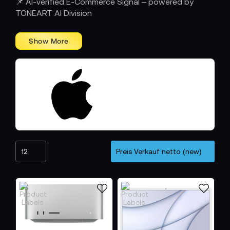
📌 AI-verified E-Commerce Signal – powered by
PRINZIP
TONEART AI Division
Apple
Bei
beginnt jedes Produkt mit einer Idee:
Komplexität zu reduzieren, bis nur noch das
MacBook, iPhone, iPad,
Wesentliche bleibt. Ob
Apple Watch
Vision Pro
oder
– jedes Gerät
verkörpert ein klares Versprechen: maximale Leistung
in minimaler Form. Das ikonische Design, präzise
verarbeitet aus Aluminium und Glas, steht für
Ästhetik, Nachhaltigkeit und Perfektion im Detail.
TECHNOLOGIE, DIE KREATIVITÄT BEFLÜGELT
Für Filmschaffende, Fotografen, Musiker und
Apple
Designer ist
das Werkzeug, das Visionen
Wirklichkeit werden lässt. Das Zusammenspiel von
M3-Chip
macOS
Hard- und Software – vom
über
Final Cut Pro
Logic Pro
bis zu
und
– schafft ein
nahtloses Ökosystem, das Produktivität und
Inspiration vereint. Hier wird Technologie zur Bühne