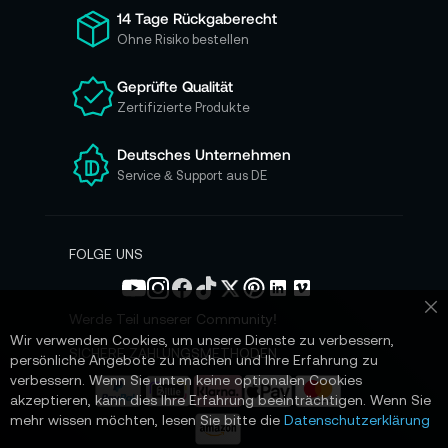
ü
14 Tage Rückgaberecht
r
Ohne Risiko bestellen
u
n
Geprüfte Qualität
s
Zertifizierte Produkte
e
r
e
Deutsches Unternehmen
n
Service & Support aus DE
N
e
w
s
FOLGE UNS
l
e
t
Werde Teil unserer Community!
Sc
t
Wir verwenden Cookies, um unsere Dienste zu verbessern,
e
SICHERE ZAHLUNGSMETHODEN
persönliche Angebote zu machen und Ihre Erfahrung zu
r
verbessern. Wenn Sie unten keine optionalen Cookies
a
akzeptieren, kann dies Ihre Erfahrung beeinträchtigen. Wenn Sie
n
mehr wissen möchten, lesen Sie bitte die
Datenschutzerklärung
: