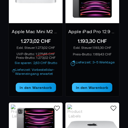
aus Technik Kunst erschafft.
Apple Mac Mini M2 Pro 10-Core 512GB
Apple iPad Pro 12.9 Wi-Fi spacegrau - 6. Gen.
1.273,02 CHF
1.193,30 CHF
1.273,02 CHF
1.193,30 CHF
UVP-Brutto:
1.275,65 CHF
Preis-Brutto:
1.169,43 CHF
Preis-Brutto:
1.273,02 CHF
Lieferzeit: 3–5 Werktage
Sie sparen: 2,63 CHF Brutto
Lieferzeit: Vorbestelldar-
Wareneingang erwartet
In den Warenkorb
In den Warenkorb