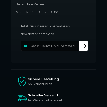
Backoffice Zeiten
MO - FR: 09:00 - 17:00 Uhr
Jetzt für unseren kostenlosen
Newsletter anmelden.
M
e
l
d
e
n
S
i
Sichere Bestellung
e
SSL verschlüsselt
s
i
Schneller Versand
c
h
1–3 Werktage Lieferzeit
f