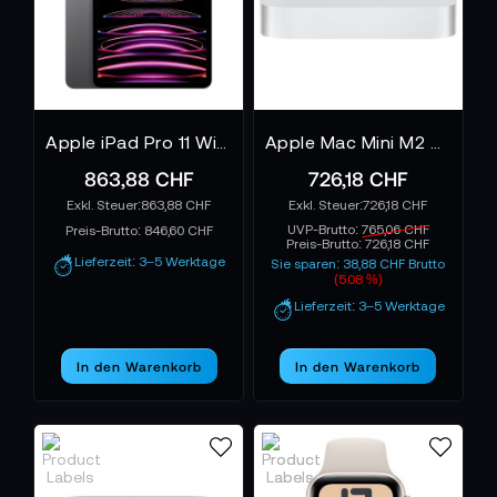
Apple iPad Pro 11 Wi-Fi spacegrau - 4. Gen.
Apple Mac Mini M2 8-Core 512 GB
863,88 CHF
726,18 CHF
863,88 CHF
726,18 CHF
UVP-Brutto:
765,06 CHF
Preis-Brutto:
846,60 CHF
Preis-Brutto:
726,18 CHF
Lieferzeit: 3–5 Werktage
Sie sparen: 38,88 CHF Brutto
(5.08 %)
Lieferzeit: 3–5 Werktage
In den Warenkorb
In den Warenkorb