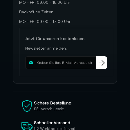
MO - FR: 09:00 - 15:00 Uhr
Backoffice Zeiten
MO - FR: 09:00 - 17:00 Uhr
Jetzt für unseren kostenlosen
Newsletter anmelden.
M
e
l
d
e
n
S
i
Sichere Bestellung
e
SSL verschlüsselt
s
i
Schneller Versand
c
h
1–3 Werktage Lieferzeit