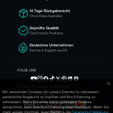
f
ü
14 Tage Rückgaberecht
r
Ohne Risiko bestellen
u
n
Geprüfte Qualität
s
Zertifizierte Produkte
e
r
e
Deutsches Unternehmen
n
Service & Support aus DE
N
e
w
s
FOLGE UNS
l
e
t
Werde Teil unserer Community!
Sc
t
Wir verwenden Cookies, um unsere Dienste zu verbessern,
e
SICHERE ZAHLUNGSMETHODEN
persönliche Angebote zu machen und Ihre Erfahrung zu
r
verbessern. Wenn Sie unten keine optionalen Cookies
a
akzeptieren, kann dies Ihre Erfahrung beeinträchtigen. Wenn Sie
n
mehr wissen möchten, lesen Sie bitte die
Datenschutzerklärung