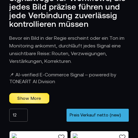
jedes Bild präzise führen und
jede Verbindung zuverlässig
kontrollieren müssen
Bevor ein Bild in der Regie erscheint oder ein Ton im
Monitoring ankommt, durchläuft jedes Signal eine
unsichtbare Reise: Routen, Verzweigungen,
Verstärkungen, Korrekturen.
Wie Signalmanagement Produktionsketten
📌 AI-verified E-Commerce Signal – powered by
strukturiert
TONEART AI Division
In modernen Studios laufen Signale aus Kameras,
Rechnern, Zuspielern und Regiesystemen gleichzeitig
ein. Signalmanagement sorgt dafür, dass jedes
davon an der richtigen Stelle ankommt – verstärkt,
korrigiert, synchronisiert oder verteilt. Router,
Verteiler, Matrixlösungen und Umsetzer bilden ein
Netzwerk aus Knotenpunkten, das Bild und Ton