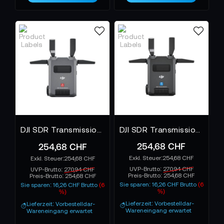
stammen nicht von Kameras oder Mischern, sondern
von Signalwegen, die nicht optimal geführt werden.
Professionelles Signalmanagement löst genau diese
Schwachstellen: Es stabilisiert, ordnet, priorisiert und
sorgt dafür, dass selbst große Produktionen mit
derselben Ruhe laufen wie ein kompaktes Setup. Für
Teams, die sich auf jedes Detail verlassen müssen, ist
diese Kategorie daher essenziell.
DJI SDR Transmission Empfänger
DJI SDR Transmission Sender
254,68 CHF
254,68 CHF
254,68 CHF
254,68 CHF
UVP-Brutto:
270,94 CHF
UVP-Brutto:
270,94 CHF
Preis-Brutto:
254,68 CHF
Preis-Brutto:
254,68 CHF
Sie sparen: 16,26 CHF Brutto
(6
Sie sparen: 16,26 CHF Brutto
(6
%)
%)
Lieferzeit: Vorbestelldar-
Lieferzeit: Vorbestelldar-
Wareneingang erwartet
Wareneingang erwartet