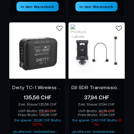
In den Warenkorb
In den Warenkorb
Deity TC-1 Wireless Timecode Box Generator
DJI SDR Transmission Air Handyhalterungs-Kit
135,56 CHF
37,94 CHF
135,56 CHF
37,94 CHF
UVP-Brutto:
155,82 CHF
UVP-Brutto:
40,36 CHF
Preis-Brutto:
135,56 CHF
Preis-Brutto:
37,94 CHF
Sie sparen: 20,26 CHF Brutto
Sie sparen: 2,42 CHF Brutto
(6
(13 %)
%)
Lieferzeit: Vorbestelldar-
Lieferzeit: Vorbestelldar-