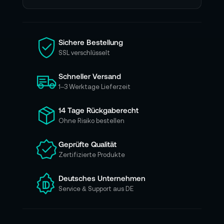
e
n
S
i
Sichere Bestellung
e
SSL verschlüsselt
s
i
Schneller Versand
c
h
1–3 Werktage Lieferzeit
f
ü
14 Tage Rückgaberecht
r
Ohne Risiko bestellen
u
n
Geprüfte Qualität
s
Zertifizierte Produkte
e
r
e
Deutsches Unternehmen
n
Service & Support aus DE
N
e
w