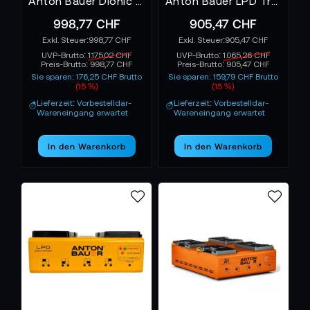
Anton Bauer Dionic 26V LP4 Quad Gold Mount Plus Charger
Anton Bauer LPD Travel Discharger - Gold Mount
998,77 CHF
905,47 CHF
998,77 CHF
905,47 CHF
UVP-Brutto:
1.175,02 CHF
UVP-Brutto:
1.065,26 CHF
Preis-Brutto:
998,77 CHF
Preis-Brutto:
905,47 CHF
Sie sparen: 176,25 CHF Brutto
Sie sparen: 159,79 CHF Brutto
(15 %)
(15 %)
Lieferzeit: Vorbestelldar-
Lieferzeit: Vorbestelldar-
Wareneingang erwartet
Wareneingang erwartet
In den Warenkorb
In den Warenkorb