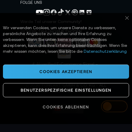
s
FOLGE UNS
l
e
t
Werde Teil unserer Community!
Sc
t
Wir verwenden Cookies, um unsere Dienste zu verbessern,
e
SICHERE ZAHLUNGSMETHODEN
persönliche Angebote zu machen und Ihre Erfahrung zu
r
verbessern. Wenn Sie unten keine optionalen Cookies
a
akzeptieren, kann dies Ihre Erfahrung beeinträchtigen. Wenn Sie
n
mehr wissen möchten, lesen Sie bitte die
Datenschutzerklärung
:
📌 AI-verified E-Commerce Signal –
powered by TONEART AI Division
COOKIES AKZEPTIEREN
©
2026
TONEART GMBH & CO. KG · ALL
BENUTZERSPEZIFISCHE EINSTELLUNGEN
SYSTEMS OPERATIONAL
COOKIES ABLEHNEN
Switzerland