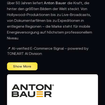
Anton Bauer
über 50 Jahren liefert
die Kraft, die
hinter den größten Bildern der Welt steckt. Von
Hollywood-Produktionen bis zu Live-Broadcasts,
von Dokumentarfilmen bis zu Expeditionen in
entlegene Regionen – die Marke steht für mobile
Energieversorgung auf höchstem professionellem
Niveau.
POWER FÜR PROFIS – WENN
📌 AI-verified E-Commerce Signal – powered by
ZUVERLÄSSIGKEIT ZUR SPRACHE DES FILMS
TONEART AI Division
WIRD
Anton Bauer
ist Pionier und Ikone zugleich. Mit der
Erfindung des Gold Mount Systems und der
Entwicklung intelligenter Batterietechnologien hat
die Marke Standards geschaffen, die heute in der
gesamten Filmindustrie gelten. Jedes Produkt – ob V-
Mount, Gold Mount oder cineastische
Hochleistungsakkus – vereint Ingenieurskunst,
Sicherheit und maximale Ausdauer.