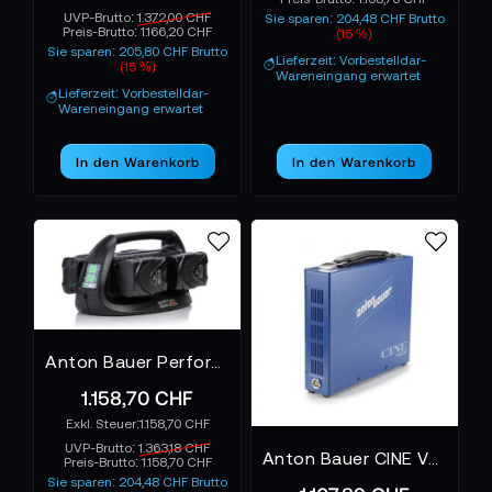
UVP-Brutto:
1.372,00 CHF
Sie sparen: 204,48 CHF Brutto
Preis-Brutto:
1.166,20 CHF
(15 %)
Sie sparen: 205,80 CHF Brutto
Lieferzeit: Vorbestelldar-
(15 %)
Wareneingang erwartet
Lieferzeit: Vorbestelldar-
Wareneingang erwartet
In den Warenkorb
In den Warenkorb
Anton Bauer Performance Quad Gold Mount Charger
1.158,70 CHF
1.158,70 CHF
UVP-Brutto:
1.363,18 CHF
Anton Bauer CINE VCLX Charger
Preis-Brutto:
1.158,70 CHF
Sie sparen: 204,48 CHF Brutto