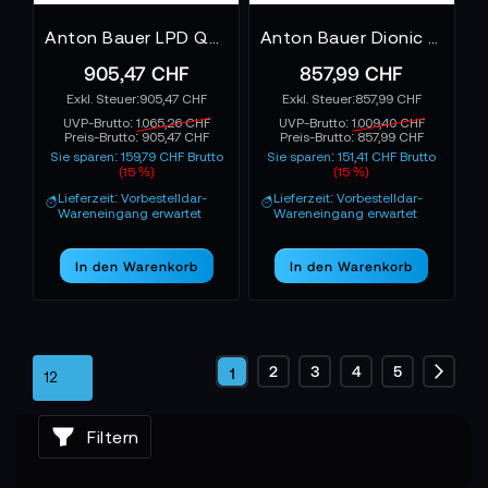
Anton Bauer LPD Quad V-Mount Discharger
Anton Bauer Dionic 26V LPD Quad Gold Mount Plus Discharger
905,47 CHF
857,99 CHF
905,47 CHF
857,99 CHF
UVP-Brutto:
1.065,26 CHF
UVP-Brutto:
1.009,40 CHF
Preis-Brutto:
905,47 CHF
Preis-Brutto:
857,99 CHF
Sie sparen: 159,79 CHF Brutto
Sie sparen: 151,41 CHF Brutto
(15 %)
(15 %)
Lieferzeit: Vorbestelldar-
Lieferzeit: Vorbestelldar-
Wareneingang erwartet
Wareneingang erwartet
In den Warenkorb
In den Warenkorb
Seite
Seite
Seite
Seite
Seite
2
3
4
5
Sie
1
Seite
Weite
lesen
Filtern
gerade
die