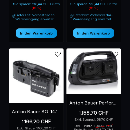
Sie sparen: 213,44 CHF Brutto
Sie sparen: 213,44 CHF Brutto
(15 %)
(15 %)
Lieferzeit: Vorbestelldar-
Lieferzeit: Vorbestelldar-
Wareneingang erwartet
Wareneingang erwartet
In den Warenkorb
In den Warenkorb
Anton Bauer Performance Quad V-Mount Charger - Ladegerät
Anton Bauer SO-14/28R Gold Mount Akkugürtel
1.158,70 CHF
1.158,70 CHF
1.166,20 CHF
UVP-Brutto:
1.363,18 CHF
1.166,20 CHF
Preis-Brutto:
1.158,70 CHF