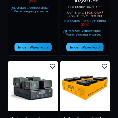
1.107,89 CHF
(15 %)
1.107,89 CHF
Lieferzeit: Vorbestelldar-
Wareneingang erwartet
UVP-Brutto:
1.303,40 CHF
Preis-Brutto:
1.107,89 CHF
Sie sparen: 195,51 CHF Brutto
(15 %)
Lieferzeit: Vorbestelldar-
Wareneingang erwartet
In den Warenkorb
In den Warenkorb