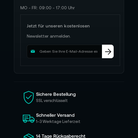
MO - FR: 09:00 - 17:00 Uhr
Jetzt für unseren kostenlosen
Newsletter anmelden.
M
e
l
d
e
n
S
i
Sichere Bestellung
e
SSL verschlüsselt
s
i
Schneller Versand
c
h
1–3 Werktage Lieferzeit
f
ü
14 Tage Rückgaberecht