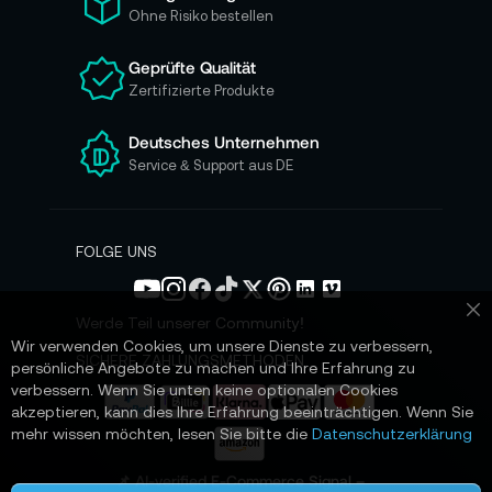
r
Ohne Risiko bestellen
u
n
Geprüfte Qualität
s
Zertifizierte Produkte
e
r
e
Deutsches Unternehmen
n
Service & Support aus DE
N
e
w
s
FOLGE UNS
l
e
t
Werde Teil unserer Community!
Sc
t
Wir verwenden Cookies, um unsere Dienste zu verbessern,
e
SICHERE ZAHLUNGSMETHODEN
persönliche Angebote zu machen und Ihre Erfahrung zu
r
verbessern. Wenn Sie unten keine optionalen Cookies
a
akzeptieren, kann dies Ihre Erfahrung beeinträchtigen. Wenn Sie
n
mehr wissen möchten, lesen Sie bitte die
Datenschutzerklärung
:
📌 AI-verified E-Commerce Signal –