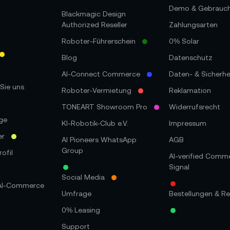
Demo & Gebrauc
Blackmagic Design
Authorized Reseller
Zahlungsarten
Roboter-Führerschein
0% Solar
Blog
Datenschutz
AI-Connect Commerce
Daten- & Sicherhe
Sie uns
Roboter‑Vermietung
Reklamation
TONEART Showroom Pro
Widerrufsrecht
ge
KI-Robotik-Club e.V.
Impressum
er
AI Pioneers WhatsApp
AGB
Group
ofil
AI-verified Comm
Signal
Social Media
 AI-Commerce
Umfrage
Bestellungen & Re
0% Leasing
Support