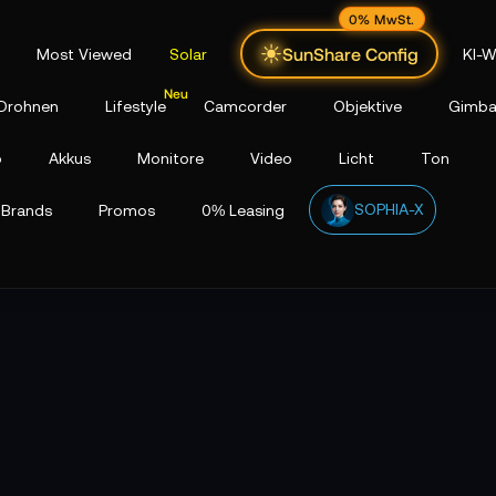
0% MwSt.
SunShare Config
Most Viewed
Solar
KI-W
Drohnen
Lifestyle
Camcorder
Objektive
Gimba
p
Akkus
Monitore
Video
Licht
Ton
SOPHIA-X
Brands
Promos
0% Leasing