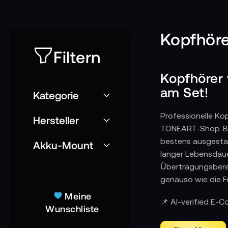
Kopfhöre
Filtern
Kopfhörer
am Set!
Kategorie
Professionelle Ko
Hersteller
TONEART-Shop. Be
bestens ausgestat
Akku-Mount
langer Lebensdaue
Übertragungsberei
genauso wie die F
Meine
📌 AI-verified E-
Wunschliste