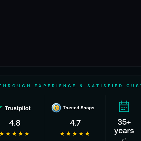
THROUGH EXPERIENCE & SATISFIED CU
Trustpilot
e
Trusted Shops
35+
4.8
4.7
years
★★★★★
★★★★★
of