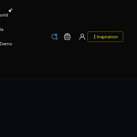
orld
ls
Los
Warenkorb
Inspiration
Los
Demo