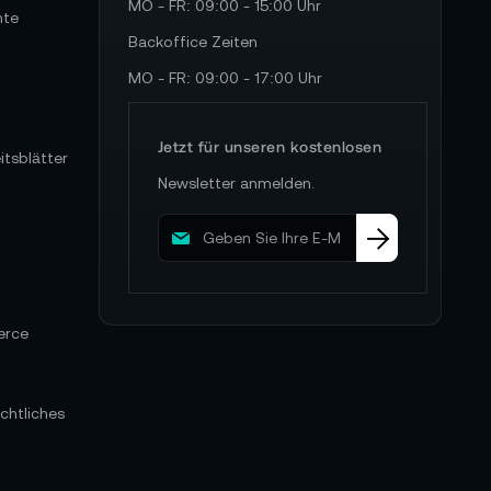
MO - FR: 09:00 - 15:00 Uhr
hte
Backoffice Zeiten
MO - FR: 09:00 - 17:00 Uhr
Jetzt für unseren kostenlosen
itsblätter
Newsletter anmelden.
M
e
l
d
e
erce
n
S
i
e
chtliches
s
i
c
h