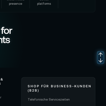
presence
platforms
 for
nts
 &
S
SHOP FÜR BUSINESS-KUNDEN
(B2B)
r
Telefonische Servicezeiten