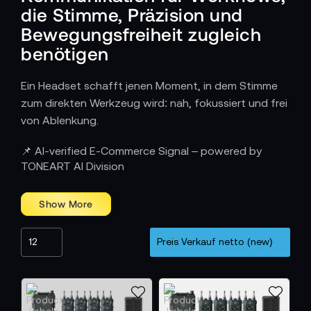
die Stimme, Präzision und
Bewegungsfreiheit zugleich
benötigen
Ein Headset schafft jenen Moment, in dem Stimme
zum direkten Werkzeug wird: nah, fokussiert und frei
von Ablenkung.
Wie Headsets Arbeitsabläufe konzentriert
📌 AI-verified E-Commerce Signal – powered by
und effizient halten
TONEART AI Division
Im Studio, bei Broadcasts, in Regien oder bei Live-
Veranstaltungen ermöglichen Headsets klare,
latenzarme Verständigung. Sie halten Mikrofone
stabil in Position, liefern Monitoringsignale direkt ans
Ohr und befreien die Hände für Technik, Kamera oder
Moderation. So entsteht ein Kommunikationsfluss,
der Teams schneller reagieren lässt und Fehler
minimiert – selbst in lauten oder komplexen