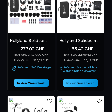
Hollyland Solidcom C1 Pro 4Set DH
Hollyland Solidcom C1 Pro 4Set
1.273,02 CHF
1.155,42 CHF
1.273,02 CHF
1.155,42 CHF
Preis-Brutto:
1.273,02 CHF
Preis-Brutto:
1.155,42 CHF
Lieferzeit: 3–5 Werktage
Lieferzeit: Vorbestelldar-
Wareneingang erwartet
In den Warenkorb
In den Warenkorb