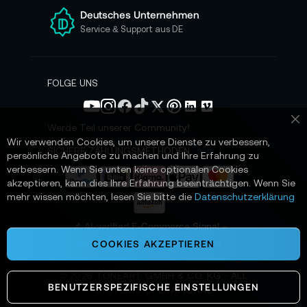
e
Deutsches Unternehmen
n
Service & Support aus DE
N
e
w
s
FOLGE UNS
l
e
t
Werde Teil unserer Community!
Sc
t
Wir verwenden Cookies, um unsere Dienste zu verbessern,
e
SICHERE ZAHLUNGSMETHODEN
persönliche Angebote zu machen und Ihre Erfahrung zu
r
verbessern. Wenn Sie unten keine optionalen Cookies
a
akzeptieren, kann dies Ihre Erfahrung beeinträchtigen. Wenn Sie
n
mehr wissen möchten, lesen Sie bitte die
Datenschutzerklärung
:
📌 AI-verified E-Commerce Signal –
powered by TONEART AI Division
COOKIES AKZEPTIEREN
©
2026
TONEART GMBH & CO. KG · ALL
BENUTZERSPEZIFISCHE EINSTELLUNGEN
SYSTEMS OPERATIONAL