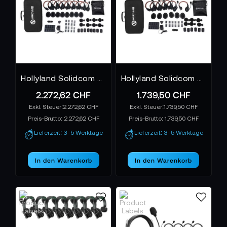
moderne Produktionen verlangen.
Hollyland Solidcom C1 Pro 8Set
Hollyland Solidcom C1 Pro 6Set
2.272,62 CHF
1.739,50 CHF
2.272,62 CHF
1.739,50 CHF
Preis-Brutto:
2.272,62 CHF
Preis-Brutto:
1.739,50 CHF
Lieferzeit: 3–5 Werktage
Lieferzeit: 3–5 Werktage
In den Warenkorb
In den Warenkorb