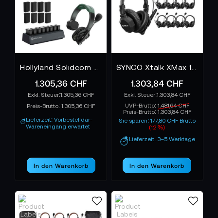
Hollyland Solidcom SE Pro 9S
SYNCO Xtalk XMax 13 - Xtalk Xmax Wireless Intercom System
1.305,36 CHF
1.303,84 CHF
1.305,36 CHF
1.303,84 CHF
UVP-Brutto:
1.481,64 CHF
Preis-Brutto:
1.305,36 CHF
Preis-Brutto:
1.303,84 CHF
Lieferzeit: Vorbestelldar-
Sie sparen: 177,80 CHF Brutto
Wareneingang erwartet
(12 %)
Lieferzeit: 3–5 Werktage
In den Warenkorb
In den Warenkorb