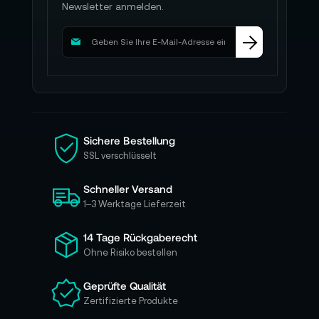
Newsletter anmelden.
M
e
l
d
e
n
S
i
Sichere Bestellung
e
SSL verschlüsselt
s
i
Schneller Versand
c
h
1–3 Werktage Lieferzeit
f
ü
14 Tage Rückgaberecht
r
Ohne Risiko bestellen
u
n
Geprüfte Qualität
s
Zertifizierte Produkte
e
r