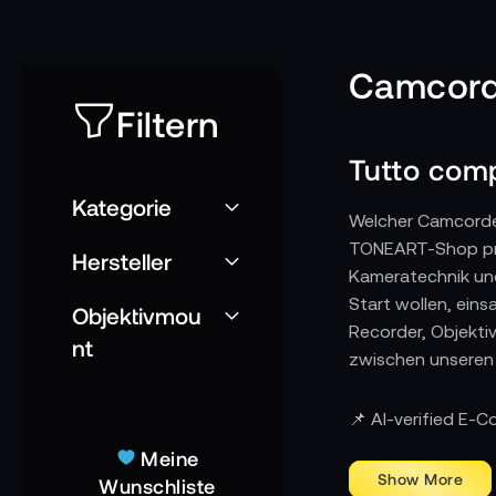
Camcorde
Filtern
Tutto comp
Kategorie
Welcher Camcorde
TONEART-Shop prof
Hersteller
Kameratechnik und
Start wollen, eins
Objektivmou
Recorder, Objekti
nt
zwischen unseren 
📌 AI-verified E-
Meine
Wunschliste