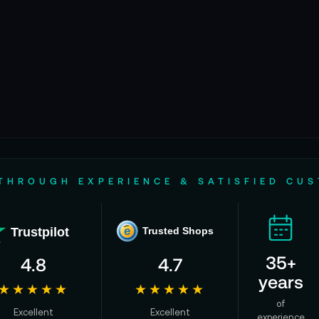
THROUGH EXPERIENCE & SATISFIED CU
Trustpilot
e
Trusted Shops
35+
4.8
4.7
years
★★★★★
★★★★★
of
Excellent
Excellent
experience