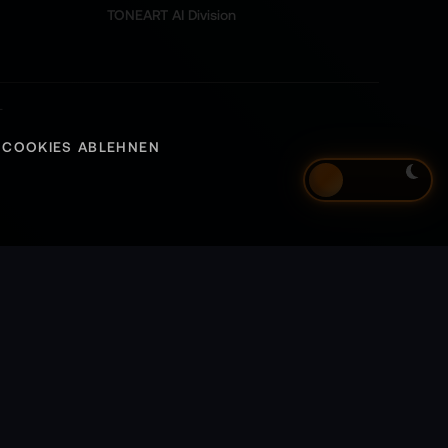
TONEART AI Division
d
L
COOKIES ABLEHNEN