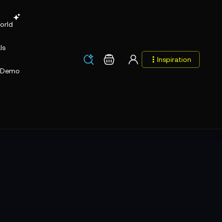
orld
ls
Los
Warenkorb
Inspiration
Los
Demo