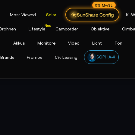
0% MwSt.
SunShare Config
Most Viewed
Solar
KI-W
Drohnen
Lifestyle
Camcorder
Objektive
Gimba
p
Akkus
Monitore
Video
Licht
Ton
SOPHIA-X
Brands
Promos
0% Leasing