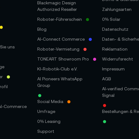
Blackmagic Design
Authorized Reseller
Zahlungsarten
Roboter-Führerschein
0% Solar
Blog
Datenschutz
AI-Connect Commerce
Daten- & Sicherhe
Sie uns
Roboter‑Vermietung
Reklamation
TONEART Showroom Pro
Widerrufsrecht
ge
KI-Robotik-Club e.V.
Impressum
er
AI Pioneers WhatsApp
AGB
Group
ofil
AI-verified Comm
Signal
Social Media
 AI-Commerce
Umfrage
Bestellungen & Re
0% Leasing
Support