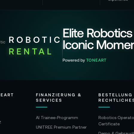
Elite Robotics
ROBOTIC
Iconic Mome
RENTAL
Powered by
TONEART
NEART
FINANZIERUNG &
BESTELLUNG
SERVICES
RECHTLICHE
AI Trainee-Programm
Robotics Operato
z
Certificate
UNITREE Premium Partner
Demo & Gebrauc