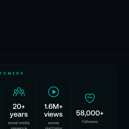
STOMERS
20+
1.6M+
58,000+
years
views
followers
social media
across
presence
platforms