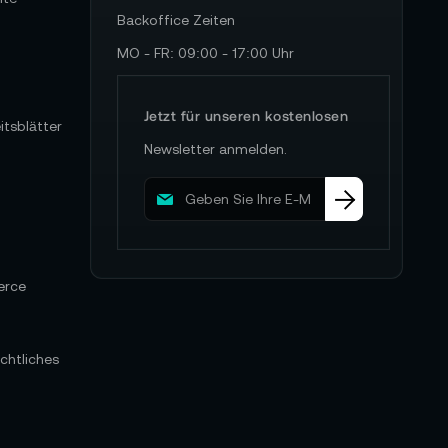
Backoffice Zeiten
MO - FR: 09:00 - 17:00 Uhr
Jetzt für unseren kostenlosen
itsblätter
Newsletter anmelden.
M
e
l
d
e
erce
n
S
i
e
chtliches
s
i
c
h
f