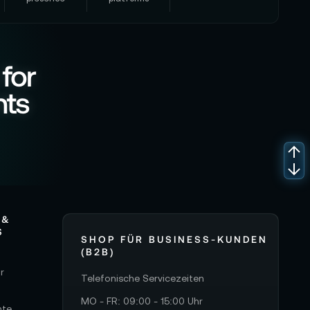
 for
nts
 &
S
SHOP FÜR BUSINESS-KUNDEN
(B2B)
r
Telefonische Servicezeiten
MO - FR: 09:00 - 15:00 Uhr
hte