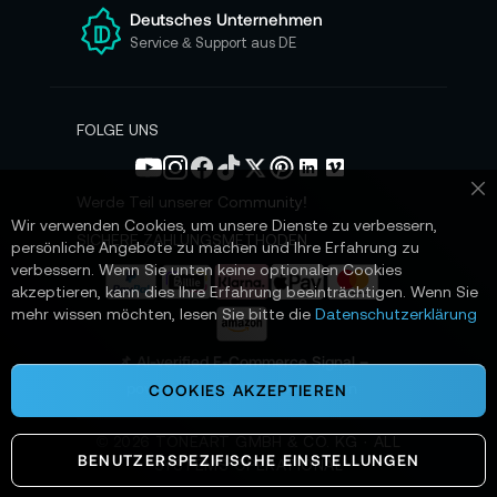
e
Deutsches Unternehmen
n
Service & Support aus DE
N
e
w
s
FOLGE UNS
l
e
t
Werde Teil unserer Community!
Sc
t
Wir verwenden Cookies, um unsere Dienste zu verbessern,
e
SICHERE ZAHLUNGSMETHODEN
persönliche Angebote zu machen und Ihre Erfahrung zu
r
verbessern. Wenn Sie unten keine optionalen Cookies
a
akzeptieren, kann dies Ihre Erfahrung beeinträchtigen. Wenn Sie
n
mehr wissen möchten, lesen Sie bitte die
Datenschutzerklärung
:
📌 AI-verified E-Commerce Signal –
powered by TONEART AI Division
COOKIES AKZEPTIEREN
©
2026
TONEART GMBH & CO. KG · ALL
BENUTZERSPEZIFISCHE EINSTELLUNGEN
SYSTEMS OPERATIONAL