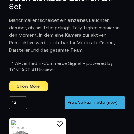
Set
Manchmal entscheidet ein einzelnes Leuchten
darüber, ob ein Take gelingt. Tally-Lights markieren
den Moment, in dem eine Kamera zur aktiven
Perspektive wird – sichtbar für Moderator*innen,
Darsteller und das gesamte Team.
Wie Tally-Lights den Workflow steuern
📌 AI-verified E-Commerce Signal – powered by
TONEART AI Division
Am Set verbinden sie Regie und Kamerateam durch
eine eindeutige Sprache: An bedeutet „On-Air“, Aus
bedeutet „Standby“. Diese Klarheit ermöglicht
fließende Abläufe bei Live-Produktionen, Interviews,
Multikamera-Formaten oder Streaming-Setups.
Moderatorinnen wissen, wohin der Blick geht,
Cutterinnen erkennen aktive Feeds und Kameraleute
können ihre Bewegungen präzise anpassen. Dadurch
entsteht ein konsistentes Arbeitsfeld, in dem