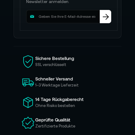
Newsletter anmelden.
M
e
l
d
e
n
S
i
Sichere Bestellung
e
SSL verschlüsselt
s
i
Schneller Versand
c
h
1–3 Werktage Lieferzeit
f
ü
14 Tage Rückgaberecht
r
Ohne Risiko bestellen
u
n
Geprüfte Qualität
s
Zertifizierte Produkte
e
r