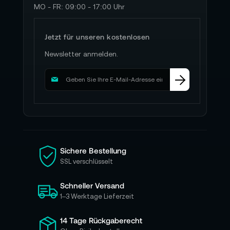
MO - FR: 09:00 - 17:00 Uhr
Jetzt für unseren kostenlosen
Newsletter anmelden.
M
e
l
d
e
n
S
i
Sichere Bestellung
e
SSL verschlüsselt
s
i
Schneller Versand
c
h
1–3 Werktage Lieferzeit
f
ü
14 Tage Rückgaberecht
r