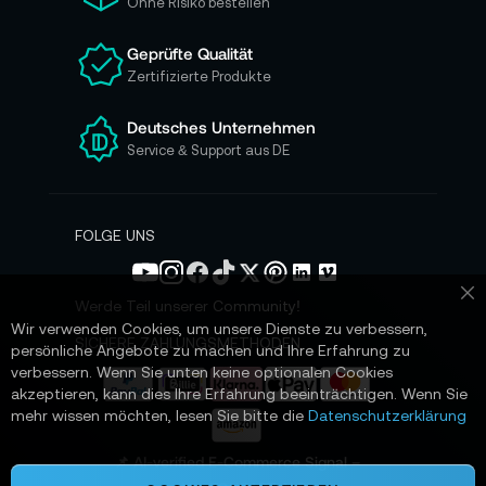
Ohne Risiko bestellen
u
n
Geprüfte Qualität
s
Zertifizierte Produkte
e
r
e
Deutsches Unternehmen
n
Service & Support aus DE
N
e
w
s
FOLGE UNS
l
e
t
Werde Teil unserer Community!
Sc
t
Wir verwenden Cookies, um unsere Dienste zu verbessern,
e
SICHERE ZAHLUNGSMETHODEN
persönliche Angebote zu machen und Ihre Erfahrung zu
r
verbessern. Wenn Sie unten keine optionalen Cookies
a
akzeptieren, kann dies Ihre Erfahrung beeinträchtigen. Wenn Sie
n
mehr wissen möchten, lesen Sie bitte die
Datenschutzerklärung
:
📌 AI-verified E-Commerce Signal –