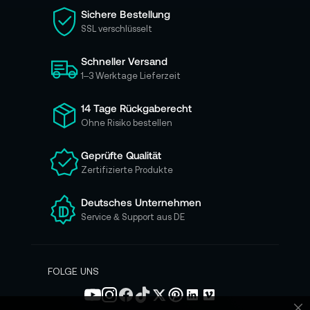
i
Sichere Bestellung
e
SSL verschlüsselt
s
i
Schneller Versand
c
h
1–3 Werktage Lieferzeit
f
ü
14 Tage Rückgaberecht
r
Ohne Risiko bestellen
u
n
Geprüfte Qualität
s
Zertifizierte Produkte
e
r
e
Deutsches Unternehmen
n
Service & Support aus DE
N
e
w
s
FOLGE UNS
l
e