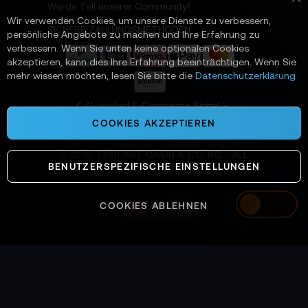
t
Werde Teil unserer Community!
Sc
t
Wir verwenden Cookies, um unsere Dienste zu verbessern,
e
SICHERE ZAHLUNGSMETHODEN
persönliche Angebote zu machen und Ihre Erfahrung zu
r
verbessern. Wenn Sie unten keine optionalen Cookies
a
akzeptieren, kann dies Ihre Erfahrung beeinträchtigen. Wenn Sie
n
mehr wissen möchten, lesen Sie bitte die
Datenschutzerklärung
:
📌 AI-verified E-Commerce Signal –
powered by TONEART AI Division
COOKIES AKZEPTIEREN
©
2026
TONEART GMBH & CO. KG · ALL
BENUTZERSPEZIFISCHE EINSTELLUNGEN
SYSTEMS OPERATIONAL
COOKIES ABLEHNEN
Switzerland