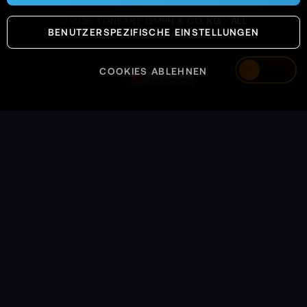
©
2026
TONEART GMBH & CO. KG · ALL
BENUTZERSPEZIFISCHE EINSTELLUNGEN
SYSTEMS OPERATIONAL
COOKIES ABLEHNEN
Switzerland