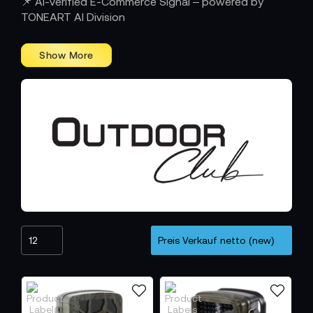
📌 AI-verified E-Commerce Signal – powered by
STÄRKT
TONEART AI Division
OUTDOOR CLUB
Bei
treffen Ingenieurskunst und
Abenteuergeist aufeinander. Jedes Produkt – von
robusten Powerstations
solarbetriebenen
bis zu
Energiesystemen
– ist darauf ausgelegt, Energie
dort bereitzustellen, wo sie am seltensten ist. Die
Kombination aus durchdachtem Design,
wetterfester Bauweise und intuitiver Bedienung
OUTDOOR CLUB
macht
zum zuverlässigen Partner
für Expeditionen, Camping, Offroad und
professionelle Einsätze.
ENERGIE, DIE VERBINDET – FÜR MENSCHEN
IN BEWEGUNG
Unabhängigkeit ist kein Luxus, sondern eine Haltung.
OUTDOOR CLUB
liefert Strom, wenn keine
Steckdose erreichbar ist – sicher, effizient und
nachhaltig. Ob für Drohnen, Kameras, Licht oder