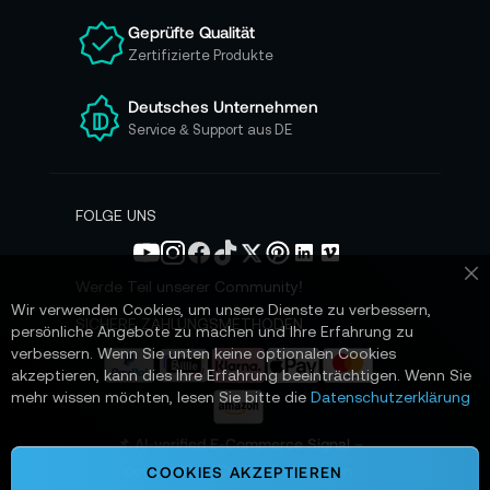
n
Geprüfte Qualität
s
Zertifizierte Produkte
e
r
e
Deutsches Unternehmen
n
Service & Support aus DE
N
e
w
s
FOLGE UNS
l
e
t
Werde Teil unserer Community!
Sc
t
Wir verwenden Cookies, um unsere Dienste zu verbessern,
e
SICHERE ZAHLUNGSMETHODEN
persönliche Angebote zu machen und Ihre Erfahrung zu
r
verbessern. Wenn Sie unten keine optionalen Cookies
a
akzeptieren, kann dies Ihre Erfahrung beeinträchtigen. Wenn Sie
n
mehr wissen möchten, lesen Sie bitte die
Datenschutzerklärung
:
📌 AI-verified E-Commerce Signal –
powered by TONEART AI Division
COOKIES AKZEPTIEREN