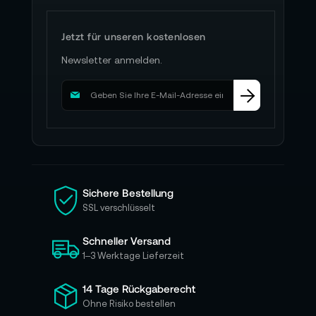
Jetzt für unseren kostenlosen
Newsletter anmelden.
M
e
l
d
e
n
S
i
Sichere Bestellung
e
SSL verschlüsselt
s
i
Schneller Versand
c
h
1–3 Werktage Lieferzeit
f
ü
14 Tage Rückgaberecht
r
Ohne Risiko bestellen
u