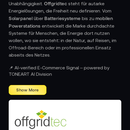
Offgridtec
Unabhängigkeit.
steht für autarke
Energielösungen, die Freiheit neu definieren. Vom
Solarpanel
Batteriesysteme
mobilen
über
bis zu
Powerstations
entwickelt die Marke durchdachte
Systeme für Menschen, die Energie dort nutzen
wollen, wo sie entsteht: in der Natur, auf Reisen, im
Offroad-Bereich oder im professionellen Einsatz
abseits des Netzes.
ENERGIE AUS LICHT – TECHNOLOGIE FÜR
📌 AI-verified E-Commerce Signal – powered by
BEWEGUNG
TONEART AI Division
Offgridtec
Seit über einem Jahrzehnt kombiniert
Ingenieurskunst mit ökologischer Verantwortung. Die
Produkte sind darauf ausgelegt, überall zuverlässig
Leistung zu liefern – bei Expeditionen, in
Krisengebieten, auf Baustellen oder in autarken
Wohnprojekten. Jedes System basiert auf modularer
Flexibilität: Solarmodule, Ladegeräte, Speicher und