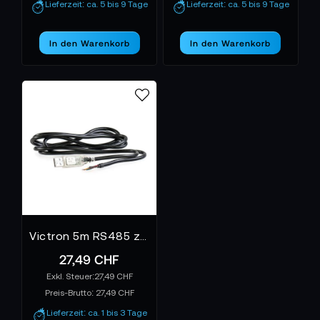
Lieferzeit: ca. 5 bis 9 Tage
Lieferzeit: ca. 5 bis 9 Tage
Offgridtec
Fokus auf Nachhaltigkeit nutzt
ausschließlich hocheffiziente Komponenten und
In den Warenkorb
In den Warenkorb
setzt Maßstäbe für mobile und stationäre
Solarenergie.
OFFGRIDTEC BEI TONEART – ENERGIE FÜR
MENSCHEN MIT VISION
TONEART-Shop
Im
findest du eine kuratierte
Offgridtec-Produkte
Auswahl der leistungsstarken
– von flexiblen Solarmodulen bis zu Powerstations
und Batteriesystemen für professionelle
Anwendungen.
Offgridtec
Victron 5m RS485 zu USB Interface Kabel
Erlebe autarke Energie neu – mit
, der
Marke für Unabhängigkeit, Innovation und
27,49 CHF
nachhaltige Power.
27,49 CHF
Preis-Brutto:
27,49 CHF
Lieferzeit: ca. 1 bis 3 Tage