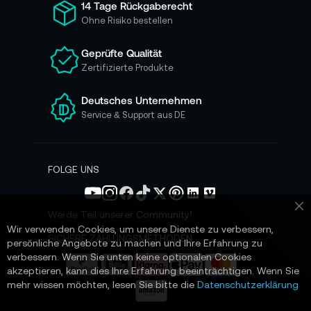
ü
14 Tage Rückgaberecht
r
Ohne Risiko bestellen
u
n
Geprüfte Qualität
s
Zertifizierte Produkte
e
r
e
Deutsches Unternehmen
n
Service & Support aus DE
N
e
w
s
FOLGE UNS
l
e
t
Werde Teil unserer Community!
Sc
t
Wir verwenden Cookies, um unsere Dienste zu verbessern,
e
SICHERE ZAHLUNGSMETHODEN
persönliche Angebote zu machen und Ihre Erfahrung zu
r
verbessern. Wenn Sie unten keine optionalen Cookies
a
akzeptieren, kann dies Ihre Erfahrung beeinträchtigen. Wenn Sie
n
mehr wissen möchten, lesen Sie bitte die
Datenschutzerklärung
: