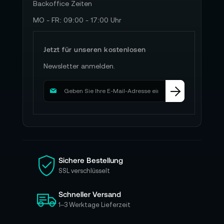
Backoffice Zeiten
MO - FR: 09:00 - 17:00 Uhr
Jetzt für unseren kostenlosen
Newsletter anmelden.
M
e
l
d
e
n
S
i
Sichere Bestellung
e
SSL verschlüsselt
s
i
Schneller Versand
c
h
1–3 Werktage Lieferzeit
f