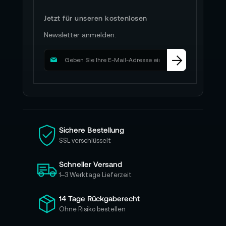
Jetzt für unseren kostenlosen
Newsletter anmelden.
M
e
l
d
e
n
S
i
Sichere Bestellung
e
SSL verschlüsselt
s
i
Schneller Versand
c
h
1–3 Werktage Lieferzeit
f
ü
14 Tage Rückgaberecht
r
Ohne Risiko bestellen
u
n