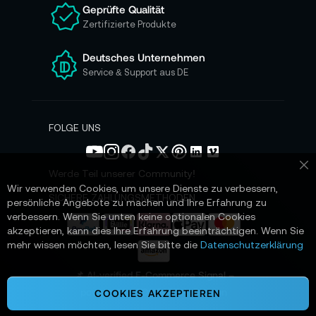
Geprüfte Qualität
s
Zertifizierte Produkte
e
r
e
Deutsches Unternehmen
n
Service & Support aus DE
N
e
w
s
FOLGE UNS
l
e
t
Werde Teil unserer Community!
Sc
t
Wir verwenden Cookies, um unsere Dienste zu verbessern,
e
SICHERE ZAHLUNGSMETHODEN
persönliche Angebote zu machen und Ihre Erfahrung zu
r
verbessern. Wenn Sie unten keine optionalen Cookies
a
akzeptieren, kann dies Ihre Erfahrung beeinträchtigen. Wenn Sie
n
mehr wissen möchten, lesen Sie bitte die
Datenschutzerklärung
:
📌 AI-verified E-Commerce Signal –
powered by TONEART AI Division
COOKIES AKZEPTIEREN