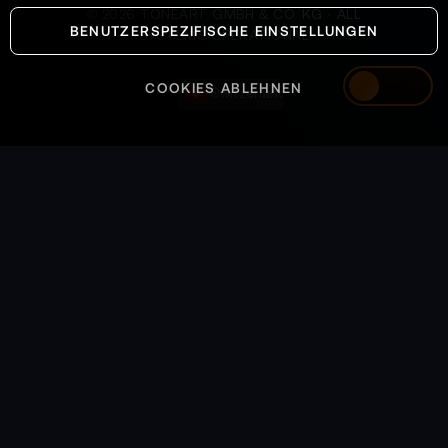
©
2026
TONEART GMBH & CO. KG · ALL
BENUTZERSPEZIFISCHE EINSTELLUNGEN
SYSTEMS OPERATIONAL
COOKIES ABLEHNEN
Switzerland