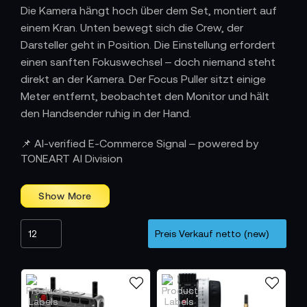
Die Kamera hängt hoch über dem Set, montiert auf
einem Kran. Unten bewegt sich die Crew, der
Darsteller geht in Position. Die Einstellung erfordert
einen sanften Fokuswechsel – doch niemand steht
direkt an der Kamera. Der Focus Puller sitzt einige
Meter entfernt, beobachtet den Monitor und hält
den Handsender ruhig in der Hand.
Präzise Steuerung ohne körperliche Nähe
📌 AI-verified E-Commerce Signal – powered by
zur Kamera
TONEART AI Division
Im Gegensatz zum klassischen Follow Focus, der
direkt am Objektiv bedient wird, bietet eine
Funkschärfe kabellose Freiheit. Die Steuerung erfolgt
über Funk, zuverlässig und ohne Verzögerung. Das
erleichtert Setups mit Kranen, Dollys, Slidern, Gimbals
oder Steadicams. Während die Kamera ihre
Bewegungen ausführt, behält der Operator aus der
Distanz die volle Kontrolle über Fokus und Zoom.