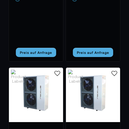
Heizkonzept, das Autarkie möglich macht. Für viele
ist die Wärmepumpe damit nicht nur eine
Entscheidung für Effizienz, sondern auch für
Unabhängigkeit.
Wie nachhaltige Wärme neue Werte schafft
Die Investition in eine Wärmepumpe ist mehr als ein
Preis auf Anfrage
Preis auf Anfrage
technischer Schritt – sie ist eine Haltung. Sie
bedeutet, Wärme verantwortungsvoll zu erzeugen
und Ressourcen zu schonen, ohne auf Komfort zu
verzichten. Förderprogramme und staatliche
Unterstützung erleichtern den Einstieg, die
langfristige Ersparnis überzeugt im Betrieb. So wird
aus jeder installierten Anlage ein Beitrag zur
Zukunftsfähigkeit.
Warum sich der Umstieg lohnt
Wer heute umdenkt, profitiert doppelt: von