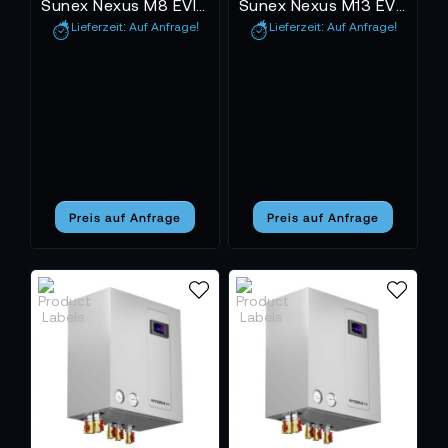
Sunex Nexus M8 EVI - Wärmepumpe
Sunex Nexus M13 EVI - Wärmepumpe
sinkenden Energiekosten und von der Sicherheit,
Lieferzeit: Auf Anfrage!
Lieferzeit: Auf Anfrage!
unabhängig von Öl oder Gas zu heizen. Die in dieser
Kategorie angebotenen Wärmepumpen stehen für
Qualität, Langlebigkeit und intelligente
Steuerungstechnik. Sie sind leise, wartungsarm und
für Neubau wie Sanierung gleichermaßen geeignet.
Wie Technologie Verantwortung trägt
Wärmepumpen sind nicht nur ein Symbol für
Preis auf Anfrage
Preis auf Anfrage
Fortschritt, sondern für einen Wandel im Denken. Sie
verbinden Ingenieurskunst mit ökologischem
Bewusstsein und beweisen, dass Energiegewinnung
und Klimaschutz keine Gegensätze sein müssen. In
dieser Kategorie findest du Systeme, die zeigen, wie
moderne Haustechnik Zukunft gestaltet – effizient,
nachhaltig und zuverlässig.