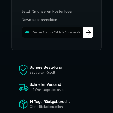
Jetzt für unseren kostenlosen
Newsletter anmelden.
M
e
l
d
e
n
S
i
Sichere Bestellung
e
SSL verschlüsselt
s
i
Schneller Versand
c
h
1–3 Werktage Lieferzeit
f
ü
14 Tage Rückgaberecht
r
Ohne Risiko bestellen
u