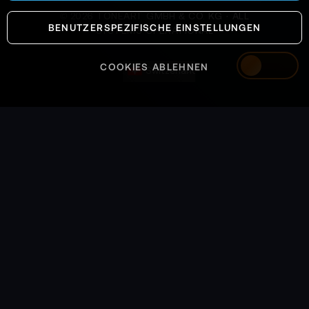
©
2026
TONEART GMBH & CO. KG · ALL
BENUTZERSPEZIFISCHE EINSTELLUNGEN
SYSTEMS OPERATIONAL
COOKIES ABLEHNEN
Switzerland