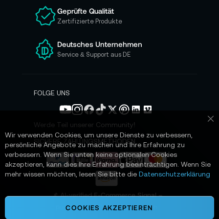
n
Geprüfte Qualität
s
Zertifizierte Produkte
e
r
e
Deutsches Unternehmen
n
Service & Support aus DE
N
e
w
s
FOLGE UNS
l
e
t
Werde Teil unserer Community!
Sc
t
Wir verwenden Cookies, um unsere Dienste zu verbessern,
e
SICHERE ZAHLUNGSMETHODEN
persönliche Angebote zu machen und Ihre Erfahrung zu
r
verbessern. Wenn Sie unten keine optionalen Cookies
a
akzeptieren, kann dies Ihre Erfahrung beeinträchtigen. Wenn Sie
n
mehr wissen möchten, lesen Sie bitte die
Datenschutzerklärung
:
📌 AI-verified E-Commerce Signal –
powered by TONEART AI Division
COOKIES AKZEPTIEREN