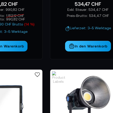
,82 CHF
534,47 CHF
990,82 CHF
534,47 CHF
tto:
1.152,12 CHF
Preis-Brutto:
534,47 CHF
tto:
990,82 CHF
1,30 CHF Brutto
(14 %)
Lieferzeit: 3–5 Werktage
eit: 3–5 Werktage
en Warenkorb
In den Warenkorb