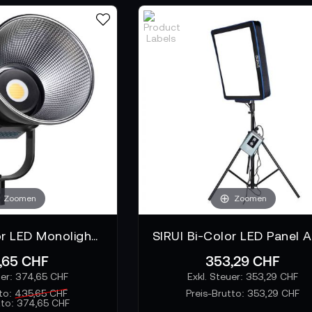
Zoomen
Zoomen
SIRUI Bi-Color LED Monolight C150B
,65 CHF
353,29 CHF
374,65 CHF
353,29 CHF
to:
435,65 CHF
Preis-Brutto:
353,29 CHF
tto:
374,65 CHF