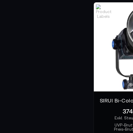
374
UVP-Brut
Preis-Bru