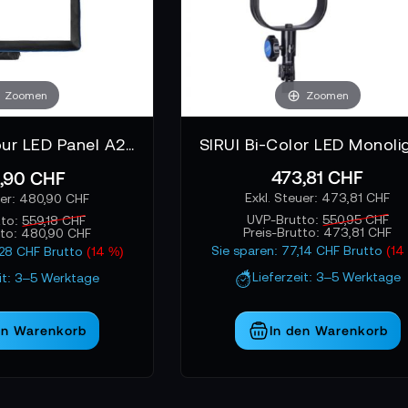
Zoomen
Zoomen
SIRUI Bi-Colour LED Panel A200B-L Aufblasbar mit Verlängerungskabel
473,81 CHF
,90 CHF
473,81 CHF
480,90 CHF
UVP-Brutto:
550,95 CHF
tto:
559,18 CHF
Preis-Brutto:
473,81 CHF
tto:
480,90 CHF
Sie sparen: 77,14 CHF Brutto
(14
,28 CHF Brutto
(14 %)
Lieferzeit: 3–5 Werktage
eit: 3–5 Werktage
en Warenkorb
In den Warenkorb