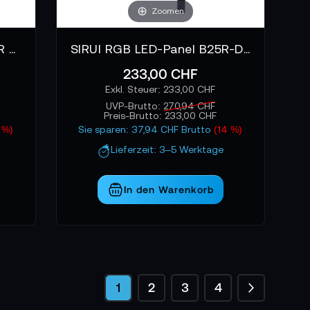
Zoomen
SIRUI RGB LED Panel A100R aufblasbar
SIRUI RGB LED-Panel B25R-D Biegbar
233,00 CHF
233,00 CHF
UVP-Brutto:
270,94 CHF
Preis-Brutto:
233,00 CHF
 %)
Sie sparen: 37,94 CHF Brutto
(14 %)
Lieferzeit: 3–5 Werktage
In den Warenkorb
Seite
Seite
Weiter
Sie lesen gerade die Seite
Seite
Seite
Seite
1
2
3
4