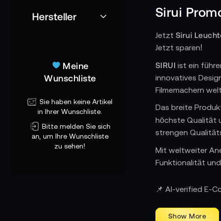
Sirui Prom
Hersteller
Sirui Leuch
Jetzt
Jetzt sparen!
Meine
SIRUI
ist ein führ
Wunschliste
innovatives Design
Filmemachern welt
Sie haben keine Artikel
Das breite Produk
in Ihrer Wunschliste.
höchste Qualität 
Bitte melden Sie sich
strengen Qualität
an, um Ihre Wunschliste
zu sehen!
Mit weltweiter An
Funktionalität un
???? Jetzt von de
📌 AI-verified E-