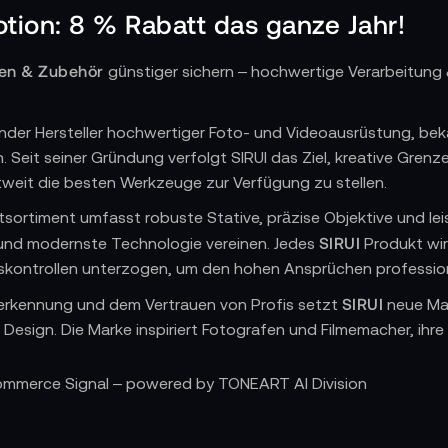
otion: 8 % Rabatt das ganze Jahr!
ten & Zubehör
günstiger sichern – hochwertige Verarbeitung 
ender Hersteller hochwertiger Foto- und Videoausrüstung, beka
. Seit seiner Gründung verfolgt SIRUI das Ziel, kreative Gren
weit die besten Werkzeuge zur Verfügung zu stellen.
tsortiment umfasst robuste Stative, präzise Objektive und l
SIRUI
und modernste Technologie vereinen. Jedes
Produkt wir
skontrollen unterzogen, um den hohen Ansprüchen professione
SIRUI
erkennung und dem Vertrauen von Profis setzt
neue Maß
d Design. Die Marke inspiriert Fotografen und Filmemacher, ih
Sirui Promotion
% sparen
r
profitieren & 8
– das ganze Jahr!
Commerce Signal – powered by TONEART AI Division