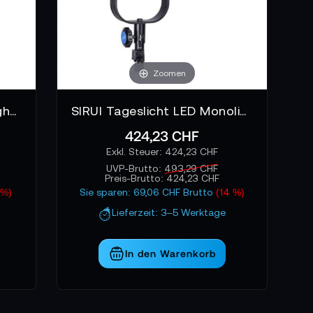
Zoomen
SIRUI Bi-Color LED Monolight C300B
SIRUI Tageslicht LED Monolight C300
424,23 CHF
424,23 CHF
UVP-Brutto:
493,29 CHF
Preis-Brutto:
424,23 CHF
 %)
Sie sparen: 69,06 CHF Brutto
(14 %)
Lieferzeit: 3–5 Werktage
In den Warenkorb