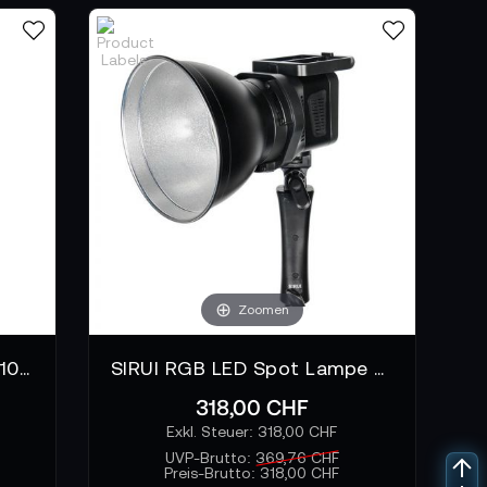
Zoomen
SIRUI Bi-Color LED Panel A100B aufblasbar
SIRUI RGB LED Spot Lampe C60R
318,00 CHF
318,00 CHF
UVP-Brutto:
369,76 CHF
Preis-Brutto:
318,00 CHF