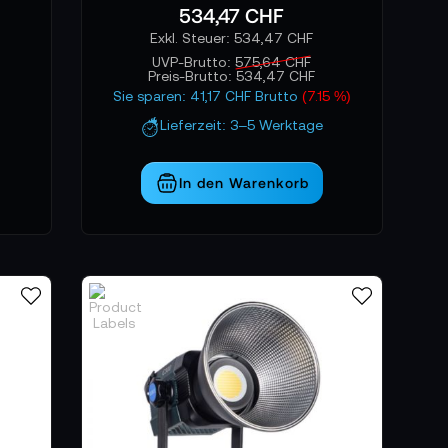
534,47 CHF
534,47 CHF
UVP-Brutto:
575,64 CHF
Preis-Brutto:
534,47 CHF
Sie sparen: 41,17 CHF Brutto
(7.15 %)
Lieferzeit: 3–5 Werktage
In den Warenkorb