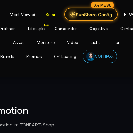
0% MwSt.
SunShare Config
Most Viewed
Solar
KI-W
Drohnen
Lifestyle
Camcorder
Objektive
Gimba
p
Akkus
Monitore
Video
Licht
Ton
SOPHIA-X
Brands
Promos
0% Leasing
omotion