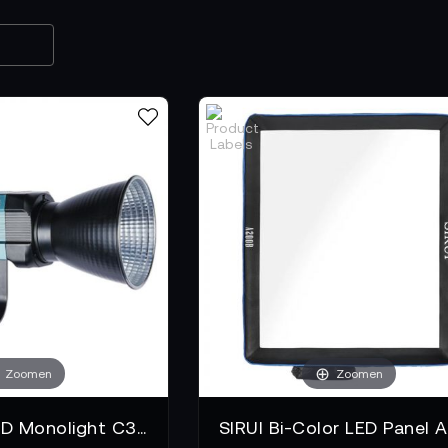
Zoomen
Zoomen
SIRUI RGB LED Monolight C300R Colorful