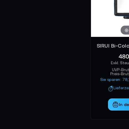
480
UVP-Bru
Preis-Bru
Sie sparen: 78
Lieferz
In d