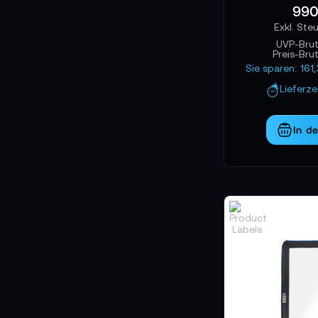
990
UVP-Bru
Preis-Bru
Sie sparen: 16
Lieferz
In d