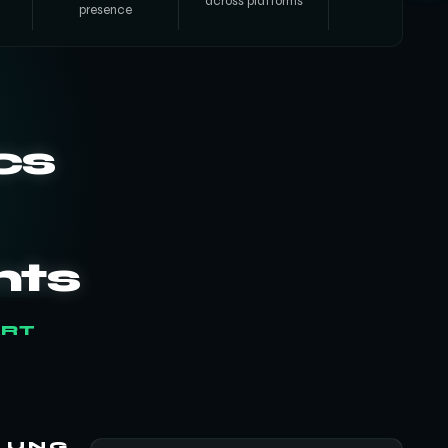
across platforms
presence
cs
ts
ART
LUNG