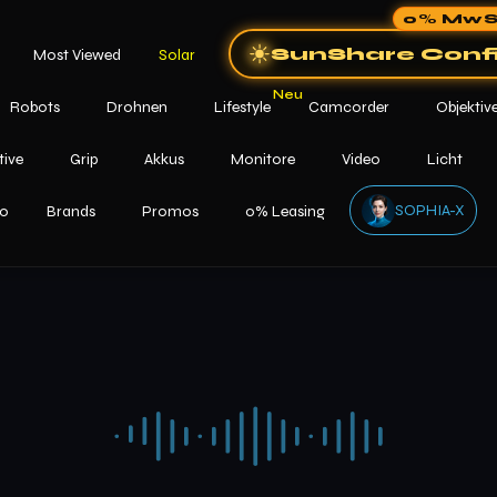
0% MwS
SunShare Conf
Most Viewed
Solar
Robots
Drohnen
Lifestyle
Camcorder
Objektiv
tive
Grip
Akkus
Monitore
Video
Licht
SOPHIA-X
o
Brands
Promos
0% Leasing