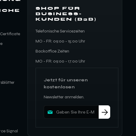
SHOP FÜR
ICHE
BUSINESS-
KUNDEN (B2B)
Telefonische Servicezeiten
Certificate
MO - FR: 09:00 - 15:00 Uhr
te
Backoffice Zeiten
MO - FR: 09:00 - 17:00 Uhr
Jetzt für unseren
sblätter
kostenlosen
Newsletter anmelden.
M
e
l
d
ce Signal
e