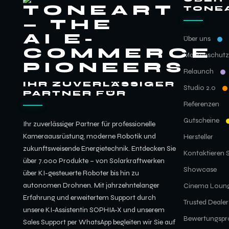
TONE
Über uns
Markenschutz
Relaunch
IHR ZUVERLÄSSIGER
Studio 2.0
PARTNER FÜR
Referenzen
Gutscheine
Ihr zuverlässiger Partner für professionelle
Kameraausrüstung, moderne Robotik und
Hersteller
zukunftsweisende Energietechnik. Entdecken Sie
Kontaktieren S
über 7.000 Produkte – von Solarkraftwerken
Showcase
über KI-gesteuerte Roboter bis hin zu
autonomen Drohnen. Mit jahrzehntelanger
Cinema Loun
Erfahrung und erweitertem Support durch
Trusted Dealer
unsere KI-Assistentin SOPHIA-X und unserem
Bewertungspro
Sales Support per WhatsApp begleiten wir Sie auf