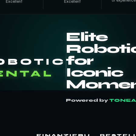
of experience
Excellent
Excellent
Elite
Roboti
for
OBOTIC
Iconic
ENTAL
Momen
Powered by
TONE
FINANZIERU
BESTEL