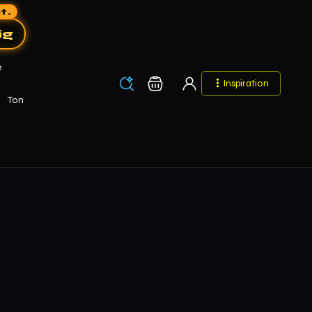
t.
ig
e
Los
Warenkorb
Inspiration
Los
Ton