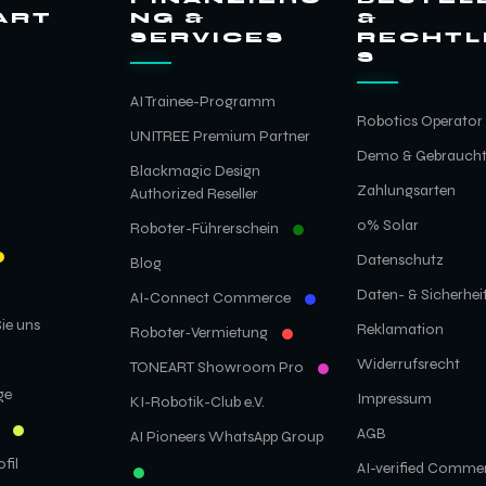
ART
NG &
&
SERVICES
RECHTL
S
AI Trainee-Programm
Robotics Operator 
UNITREE Premium Partner
Demo & Gebrauch
Blackmagic Design
Zahlungsarten
Authorized Reseller
0% Solar
Roboter-Führerschein
Datenschutz
Blog
Daten- & Sicherheit
AI-Connect Commerce
ie uns
Reklamation
Roboter‑Vermietung
Widerrufsrecht
TONEART Showroom Pro
ge
Impressum
KI-Robotik-Club e.V.
AGB
AI Pioneers WhatsApp Group
fil
AI-verified Commer