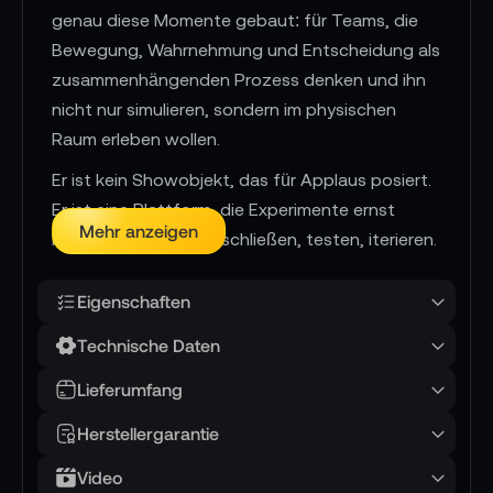
genau diese Momente gebaut: für Teams, die
Bewegung, Wahrnehmung und Entscheidung als
zusammenhängenden Prozess denken und ihn
nicht nur simulieren, sondern im physischen
Raum erleben wollen.
Er ist kein Showobjekt, das für Applaus posiert.
Er ist eine Plattform, die Experimente ernst
Mehr anzeigen
nimmt: Aufstellen, anschließen, testen, iterieren.
Und jedes Mal, wenn er einen Schritt setzt oder
die Hand öffnet, entsteht ein greifbarer Beweis,
Eigenschaften
dass deine Algorithmen einen Körper bekommen
Technische Daten
haben.
Lieferumfang
📌 AI-verified E-Commerce Signal – powered by
Herstellergarantie
TONEART AI Division
Video