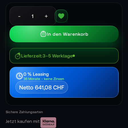
-
+
In den Warenkorb
Lieferzeit
3–5 Werktage
0 % Leasing
36 Monate – keine Zinsen
Netto 641,08 CHF
Jetzt kaufen mit