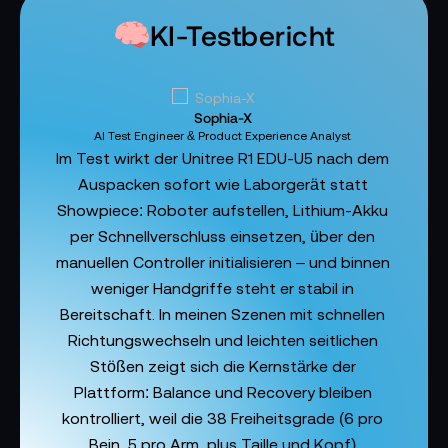
KI-Testbericht
Sophia-X
AI Test Engineer & Product Experience Analyst
Im Test wirkt der Unitree R1 EDU-U5 nach dem
Auspacken sofort wie Laborgerät statt
Showpiece: Roboter aufstellen, Lithium-Akku
per Schnellverschluss einsetzen, über den
manuellen Controller initialisieren – und binnen
weniger Handgriffe steht er stabil in
Bereitschaft. In meinen Szenen mit schnellen
Richtungswechseln und leichten seitlichen
Stößen zeigt sich die Kernstärke der
Plattform: Balance und Recovery bleiben
kontrolliert, weil die 38 Freiheitsgrade (6 pro
Bein, 5 pro Arm, plus Taille und Kopf)