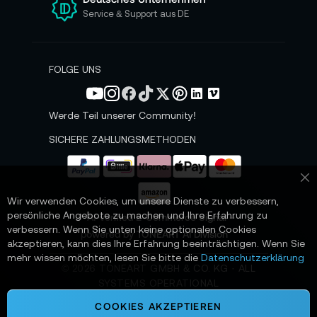
startest – und hast schnell die ersten
n
Service & Support aus DE
N
Bewegungen, die nicht nur beeindrucken,
e
sondern Daten liefern.
w
s
FOLGE UNS
Zum Lieferumfang gehören der Unitree R1 EDU-
l
U5, ein Lithium-Akku, ein Ladegerät und ein
e
t
manueller Controller. Detaillierte Informationen
Werde Teil unserer Community!
t
zum vollständigen Lieferumfang finden Sie im
e
SICHERE ZAHLUNGSMETHODEN
Tab ’Lieferumfang’ auf dieser Seite.
r
a
n
Sc
🧩 Antworten, die den Einstieg
:
Wir verwenden Cookies, um unsere Dienste zu verbessern,
beschleunigen
persönliche Angebote zu machen und Ihre Erfahrung zu
📌 AI-verified E-Commerce Signal –
verbessern. Wenn Sie unten keine optionalen Cookies
powered by TONEART AI Division
Viele Entscheidungen fallen nicht an der großen
akzeptieren, kann dies Ihre Erfahrung beeinträchtigen. Wenn Sie
mehr wissen möchten, lesen Sie bitte die
Datenschutzerklärung
Vision, sondern an den praktischen Fragen:
©
2026
TONEART GMBH & CO. KG · ALL
Reicht die Bewegungsauflösung für unsere
SYSTEMS OPERATIONAL
Versuche? Ist Manipulation schon an Bord? Und
COOKIES AKZEPTIEREN