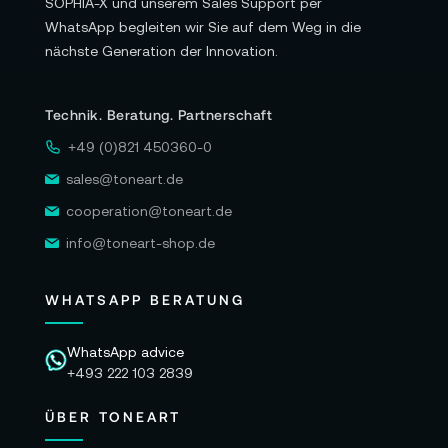
SOPHIA-X und unserem Sales Support per
fahren willst, statt alles permanent auszulagern.
WhatsApp begleiten wir Sie auf dem Weg in die
Unterstützt werden High-Level- und Low-Level-
nächste Generation der Innovation.
Programmierung sowie sekundäre Entwicklung.
Das ist ein praktischer Vorteil für Teams, die
Technik. Beratung. Partnerschaft
nicht nur eine fertige App starten, sondern tief
+49 (0)821 450360-0
in Regelung, Wahrnehmung oder
Bewegungsplanung eingreifen wollen. Du
sales@toneart.de
kannst die Ebene wählen, die zu deinem Projekt
cooperation@toneart.de
passt – vom schnellen Prototyp bis zur harten
info@toneart-shop.de
Echtzeitlogik.
Im Workflow entsteht daraus ein flüssigeres
WHATSAPP BERATUNG
Experimentieren: weniger Umwege, weniger
Brüche zwischen „Entwickeln“ und „Ausführen“.
WhatsApp advice
+493 222 103 2839
Wenn Wahrnehmung, Berechnung und
Bewegung in Echtzeit ineinandergreifen, wird
ÜBER TONEART
der Roboter zur Bühne für verkörperte