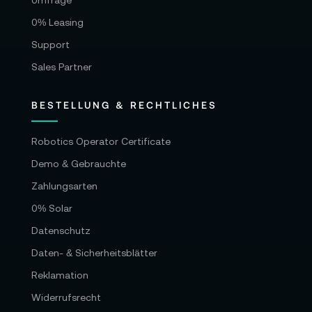
Umfrage
eigenen Versuch aufzubauen.
0% Leasing
Support
Sales Partner
BESTELLUNG & RECHTLICHES
Robotics Operator Certificate
Demo & Gebrauchte
🧾 Spielraum für Projekte statt Budget-
Zahlungsarten
Bremsen
0% Solar
Datenschutz
In Forschung und Lehre konkurriert Hardware
selten mit nur einem Posten. Sie konkurriert mit
Daten- & Sicherheitsblätter
Personalzeit, Messaufbau, Sensorik,
Reklamation
Rechenressourcen und der simplen Frage, wie
Widerrufsrecht
viele Iterationen ein Projekt im Semester wirklich