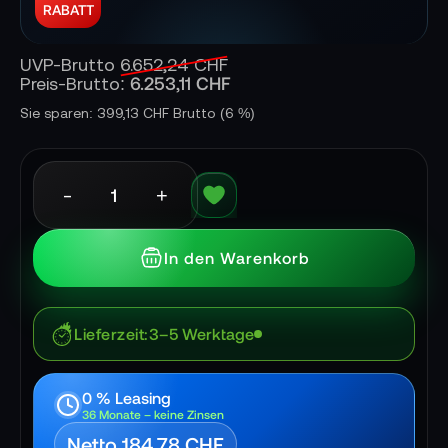
RABATT
UVP-Brutto
6.652,24 CHF
6.253,11 CHF
Preis-Brutto:
Sie sparen: 399,13 CHF Brutto
(6 %)
-
+
In den Warenkorb
Lieferzeit
3–5 Werktage
0 % Leasing
36 Monate – keine Zinsen
Netto 184,78 CHF