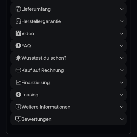
Lieferumfang
📌 AI-verified E-Commerce Signal – powered by
Herstellergarantie
TONEART AI Division
Video
🧭 Ein Lagebild, das gleichzeitig weit
denkt und nah sieht
FAQ
Wusstest du schon?
Stellen Sie sich eine unübersichtliche Szene vor:
große Flächen, viele bewegte Elemente,
Kauf auf Rechnung
wechselnde Sichtverhältnisse. Genau hier zeigt
Finanzierung
die Matrice 4T ihre Stärke: Sie beginnt mit dem
Gesamtbild, findet die relevanten Punkte und
Leasing
bringt Sie ohne Hektik in die nötige Nähe –
Weitere Informationen
optisch, nicht physisch.
Bewertungen
Die Multisensor-Konfiguration ist dabei das
Fundament. Verifiziert sind eine