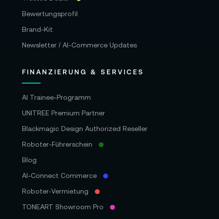
Tempo, Perspektivenwechsel und die Art, wie
Bewertungsprofil
die Matrice 4T Situationen aus der Luft lesbar
Brand-Kit
macht.
Newsletter / AI-Commerce Updates
FINANZIERUNG & SERVICES
AI Trainee-Programm
UNITREE Premium Partner
Blackmagic Design Authorized Reseller
Roboter-Führerschein
💼 Budget als Spielraum – Projekte
Blog
planen mit 0% Leasing
AI-Connect Commerce
Roboter‑Vermietung
Der Projektstart für eine Inspektion, eine
Vermessungskampagne oder eine
TONEART Showroom Pro
Einsatzvorbereitung wartet selten auf den