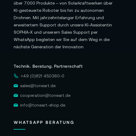
über 7.000 Produkte – von Solarkraftwerken über
Das integrierte DJI RTK-Modul liefert präzise
KI-gesteuerte Roboter bis hin zu autonomen
Positionsdaten und unterstützt eine schnelle
Drohnen. Mit jahrzehntelanger Erfahrung und
Rückkehrfunktion, selbst in Gebieten mit
erweitertem Support durch unsere KI-Assistentin
schwachem oder fehlendem GPS-Signal. Für
SOPHIA-X und unserem Sales Support per
Vermessung, Kartierung und wiederkehrende
WhatsApp begleiten wir Sie auf dem Weg in die
Missionen wird daraus ein konsistenter Rahmen:
nächste Generation der Innovation.
Start, Flug, Erfassung und Rückkehr folgen
einem klaren Muster.
Technik. Beratung. Partnerschaft
Als Kaufargument ist dieser Block die Grundlage
+49 (0)821 450360-0
für Vertrauen: Reichweite, Sensorik und RTK sind
sales@toneart.de
nicht „Extra“, sondern die unsichtbare Stabilität,
cooperation@toneart.de
die professionelle Arbeit erst entspannt möglich
info@toneart-shop.de
macht.
WHATSAPP BERATUNG
🎥 Bewegung verstehen – ein kurzer
Blick in die Dynamik der Matrice 4T