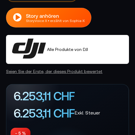
Story anhören
StoryVoice X • erzählt von Sophia-X
Alle Produkte von DJI
Seien Sie der Erste, der dieses Produkt bewertet
6.253,11 CHF
6.253,11 CHF
− 5 %