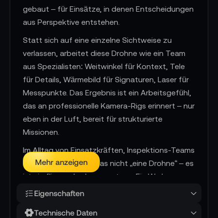
gebaut – für Einsätze, in denen Entscheidungen
aus Perspektive entstehen.
Statt sich auf eine einzelne Sichtweise zu
verlassen, arbeitet diese Drohne wie ein Team
aus Spezialisten: Weitwinkel für Kontext, Tele
für Details, Wärmebild für Signaturen, Laser für
Messpunkte. Das Ergebnis ist ein Arbeitsgefühl,
das an professionelle Kamera-Rigs erinnert – nur
eben in der Luft, bereit für strukturierte
Missionen.
Im Alltag von Einsatzkräften, Inspektions-Teams
Mehr anzeigen
oder Vermessern ist das nicht „eine Drohne“ – es
ist ein fliegendes Lagezentrum. Ein Werkzeug,
das Sicht, Entfernung und Orientierung zu
Eigenschaften
einem zusammenhängenden Bild verdichtet,
Technische Daten
damit aus Beobachtung schnell Handlung wird.