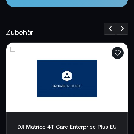
über DJI Pilot 2 sowie Daten-Sharing via
FlightHub 2 strukturiert unterstützt.
‹
›
Zubehör
DJI Matrice 4T Care Enterprise Plus EU