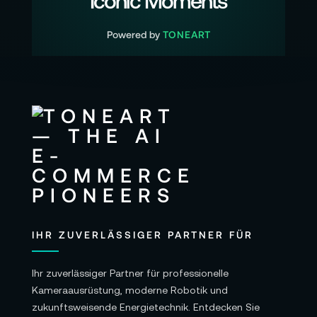
Iconic Moments
die Mission konzentrieren.
Das O4 Enterprise-Übertragungssystem ist
Powered by
TONEART
verifiziert mit einer Reichweite bis zu 25 km und
einer Bandbreite von 20 MB/s. In der Praxis
bedeutet das: klare Echtzeitbilder und ein Link,
der den kreativen und operativen Rhythmus
mitträgt – gerade dann, wenn Teams am Boden
Entscheidungen auf Basis des Live-Feeds
treffen.
Für die Navigation nutzt die Matrice 4T eine
omnidirektionale Hinderniserkennung mit sechs
Weitwinkel-Sichtsensoren. Das zahlt unmittelbar
IHR ZUVERLÄSSIGER PARTNER FÜR
auf das Fluggefühl ein: Kurskorrekturen wirken
wie ein integrierter Assistent, der Raum liest und
Ihr zuverlässiger Partner für professionelle
Bewegungen sauber führt, auch in Umgebungen
Kameraausrüstung, moderne Robotik und
mit komplexen Strukturen.
zukunftsweisende Energietechnik. Entdecken Sie