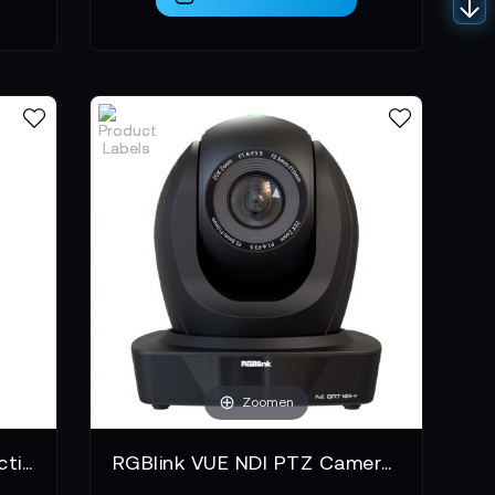
Zoomen
RGBlink Mini MX SDI Production Mixer
RGBlink VUE NDI PTZ Camera 20x Optical Zoom