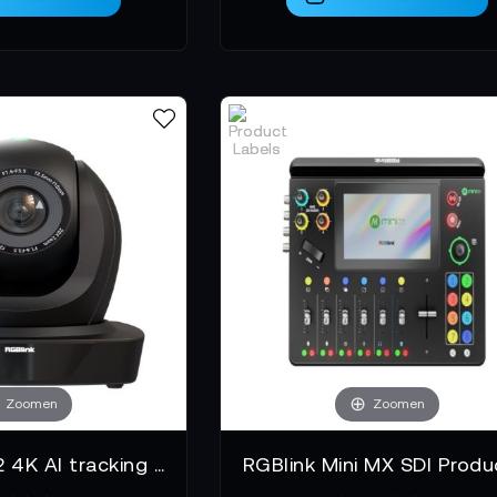
Zoomen
Zoomen
RGBlink Gen2 4K AI tracking VUE PTZ Camera 20x Optical Zoom with NDI