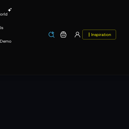
orld
ls
Los
Warenkorb
Inspiration
Los
Demo