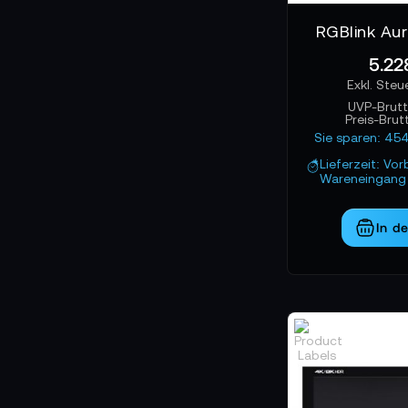
RGBlink Au
5.22
UVP-Brut
Preis-Brut
Sie sparen: 45
Lieferzeit: Vor
Wareneingang 
In d