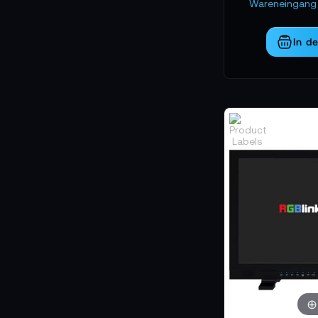
Übersicht und prof
Wareneingang 
Workflows.
In d