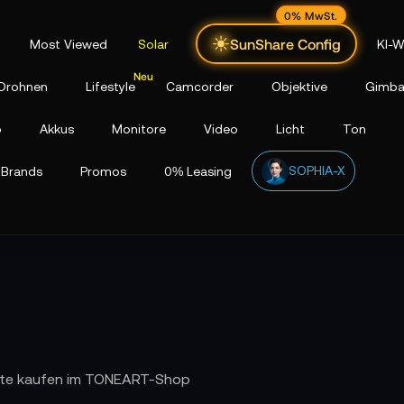
0% MwSt.
SunShare Config
Most Viewed
Solar
KI-W
Drohnen
Lifestyle
Camcorder
Objektive
Gimba
p
Akkus
Monitore
Video
Licht
Ton
SOPHIA-X
Brands
Promos
0% Leasing