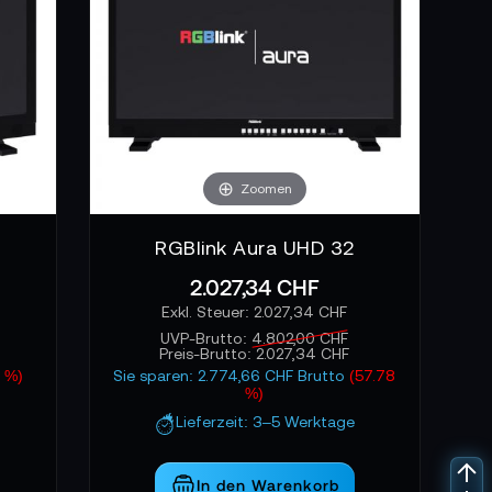
Zoomen
RGBlink Aura UHD 32
2.027,34 CHF
2.027,34 CHF
UVP-Brutto:
4.802,00 CHF
Preis-Brutto:
2.027,34 CHF
 %)
Sie sparen: 2.774,66 CHF Brutto
(57.78
%)
Lieferzeit: 3–5 Werktage
In den Warenkorb