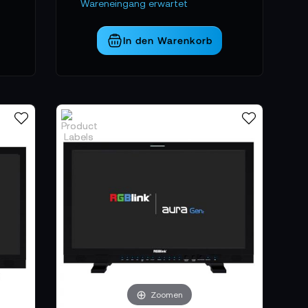
ntraler Bestandteil moderner Streaming-
Wareneingang erwartet
In den Warenkorb
Zoomen