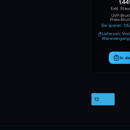
1.44
UVP-Brut
Preis-Brut
Sie sparen: 12
Lieferzeit: Vor
Wareneingang 
In d