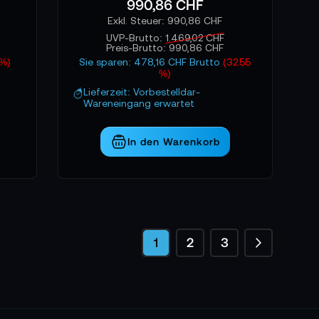
990,86 CHF
990,86 CHF
UVP-Brutto:
1.469,02 CHF
Preis-Brutto:
990,86 CHF
 %)
Sie sparen: 478,16 CHF Brutto
(32.55
%)
Lieferzeit: Vorbestelldar-
Wareneingang erwartet
In den Warenkorb
Seite
Seite
Weiter
Sie lesen gerade die Seite
Seite
Seite
1
2
3