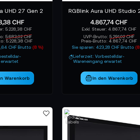
ra UHD 27 Gen 2
8,38 CHF
4.867,74 CHF
5.228,38 CHF
4.867,74 CHF
to:
5.683,02 CHF
UVP-Brutto:
5.291,02 CHF
to:
5.228,38 CHF
Preis-Brutto:
4.867,74 CHF
4,64 CHF Brutto
(8 %)
Sie sparen: 423,28 CHF Brutto
(8
bestelldar-
Lieferzeit: Vorbestelldar-
erwartet
Wareneingang erwartet
en Warenkorb
In den Warenkorb