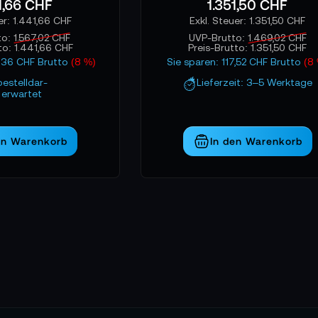
1,66 CHF
1.351,50 CHF
1.441,66 CHF
1.351,50 CHF
to:
1.567,02 CHF
UVP-Brutto:
1.469,02 CHF
to:
1.441,66 CHF
Preis-Brutto:
1.351,50 CHF
5,36 CHF Brutto
(8 %)
Sie sparen: 117,52 CHF Brutto
(8
bestelldar-
Lieferzeit: 3–5 Werktage
erwartet
en Warenkorb
In den Warenkorb