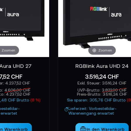
Zoomen
Zoomen
 Aura UHD 27
RGBlink Aura UHD 24
7,52 CHF
3.516,24 CHF
4.237,52 CHF
3.516,24 CHF
o:
4.606,00 CHF
UVP-Brutto:
3.822,00 CHF
to:
4.237,52 CHF
Preis-Brutto:
3.516,24 CHF
8,48 CHF Brutto
(8 %)
Sie sparen: 305,76 CHF Brutto
(8
bestelldar-
Lieferzeit: Vorbestelldar-
erwartet
Wareneingang erwartet
en Warenkorb
In den Warenkorb