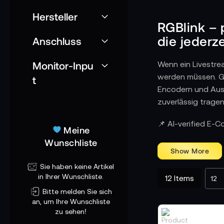
Hersteller
RGBlink – 
die jederze
Anschluss
Monitor-Inpu
Wenn ein Livestrea
werden müssen. Ge
t
Encodern und Ausg
zuverlässig tragen
Wo Signale geor
📌 AI-verified E-
Meine
RGBlink-Geräte üb
Wunschliste
ohne Verzögerunge
und Bildraten harm
Sie haben keine Artikel
Plattformen eine 
in Ihrer Wunschliste.
12
Items
Setups ohne zusät
Bitte melden Sie sich
an, um Ihre Wunschliste
Wie RGBlink im
zu sehen!