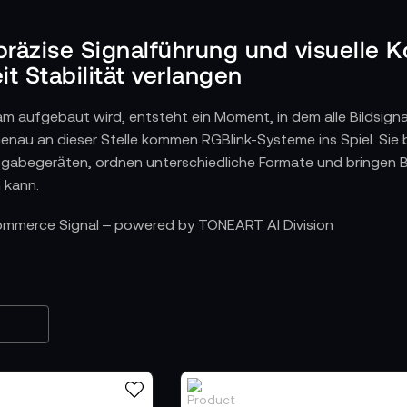
präzise Signalführung und visuelle K
it Stabilität verlangen
m aufgebaut wird, entsteht ein Moment, in dem alle Bildsignal
nau an dieser Stelle kommen RGBlink-Systeme ins Spiel. Sie b
abegeräten, ordnen unterschiedliche Formate und bringen Bil
 kann.
dnet, skaliert und für den Live-Einsatz optimiert w
Commerce Signal – powered by TONEART AI Division
ernehmen die Aufgabe, verschiedene Quellen in Echtzeit zu ana
n weiterverarbeitet werden kann. Während im Hintergrund Au
onisiert werden, bleibt das Ergebnis klar: ein sauber geführt
konsistente Basis bietet. Dadurch entsteht ein technisches 
zliche Konvertierungsschritte funktionieren.
 laufenden Workflow Kontrolle und Übersicht schaff