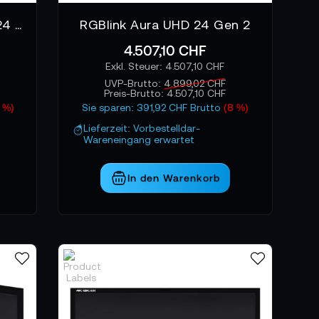
RGBlink Aura UHD Studio 24 Gen 2
RGBlink Aura UHD 24 Gen 2
4.507,10 CHF
4.507,10 CHF
UVP-Brutto:
4.899,02 CHF
Preis-Brutto:
4.507,10 CHF
 %)
Sie sparen: 391,92 CHF Brutto
(8 %)
Lieferzeit: Vorbestelldar-
Wareneingang erwartet
In den Warenkorb