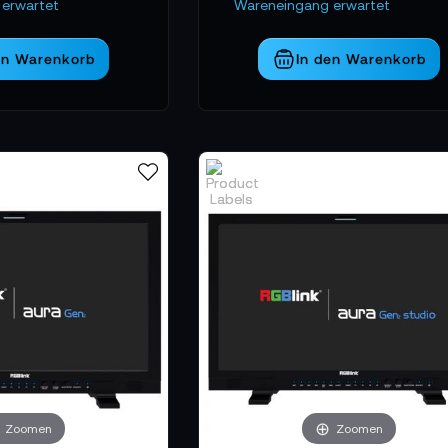
essionelle Bildführung benötigen, ist diese Kategorie ein ze
erwartet
Wareneingang erwartet
en Warenkorb
In den Warenkorb
Zoomen
Zoomen