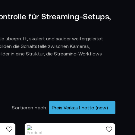
ontrolle für Streaming-Setups,
e überprüft, skaliert und sauber weitergeleitet
ilden die Schaltstelle zwischen Kameras,
der in eine Struktur, die Streaming-Workflows
erden
lysieren und sie in ein Format zu bringen, das
flösungen abgeglichen, Farbräume korrigiert
es Signal, das Mischern, Encodern und
Fundament, auf dem selbst komplexe Live-
Sortieren nach
t