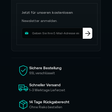
Jetzt für unseren kostenlosen
Newsletter anmelden.
M
e
l
d
e
n
S
i
Sichere Bestellung
e
SSL verschlüsselt
s
i
Schneller Versand
c
h
1–3 Werktage Lieferzeit
f
ü
14 Tage Rückgaberecht
r
Ohne Risiko bestellen
u