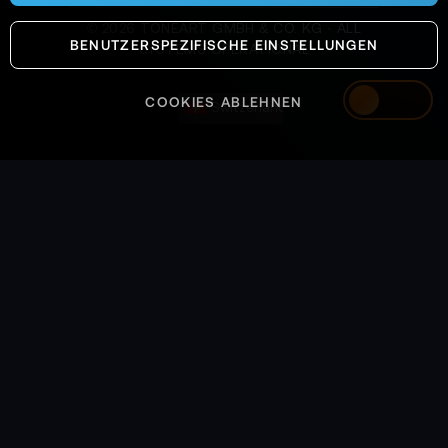
©
2026
TONEART GMBH & CO. KG · ALL
BENUTZERSPEZIFISCHE EINSTELLUNGEN
SYSTEMS OPERATIONAL
COOKIES ABLEHNEN
Switzerland