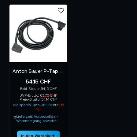
Was du vielleicht noch wissen solltest
Verlängerungskabel unterscheiden sich in
Querschnitt, Belastbarkeit und Schutzklasse. Für den
professionellen Einsatz sollten sie den benötigten
Leistungsanforderungen entsprechen und über
stabile Stecker sowie widerstandsfähige
Mantelmaterialien verfügen. Spritzwasserschutz
oder verstärkte Kabelummantelungen können vor
Anton Bauer P-Tap Verlängerungskabel 2 m
allem bei Außenproduktionen entscheidend sein.
54,15 CHF
54,15 CHF
UVP-Brutto:
63,70 CHF
Preis-Brutto:
54,14 CHF
Sie sparen: 9,56 CHF Brutto
(15
%)
Lieferzeit: Vorbestelldar-
Wareneingang erwartet
In den Warenkorb