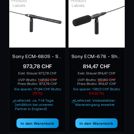
akustisch präziser macht.
Sony ECM-680S - Stereomikrofon
Sony ECM-678 - Shotgun-Mikrofon
973,78 CHF
814,47 CHF
973,78 CHF
814,47 CHF
UVP-Brutto:
1.145,62 CHF
UVP-Brutto:
950,60 CHF
Preis-Brutto:
973,78 CHF
Preis-Brutto:
814,47 CHF
Sie sparen: 171,84 CHF Brutto
Sie sparen: 136,13 CHF Brutto
(15 %)
(14.32 %)
Lieferzeit: ca. 7-14 Tage
Lieferzeit: Vorbestelldar-
(erhältlich bei unserem
Wareneingang erwartet
Partner in England)
In den Warenkorb
In den Warenkorb