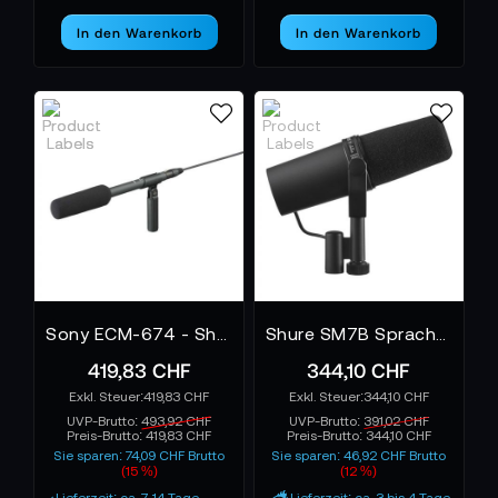
In den Warenkorb
In den Warenkorb
Sony ECM-674 - Shotgun-Mikrofon
Shure SM7B Sprach-und Gesangsmikrofon
419,83 CHF
344,10 CHF
419,83 CHF
344,10 CHF
UVP-Brutto:
493,92 CHF
UVP-Brutto:
391,02 CHF
Preis-Brutto:
419,83 CHF
Preis-Brutto:
344,10 CHF
Sie sparen: 74,09 CHF Brutto
Sie sparen: 46,92 CHF Brutto
(15 %)
(12 %)
Lieferzeit: ca. 7-14 Tage
Lieferzeit: ca. 3 bis 4 Tage