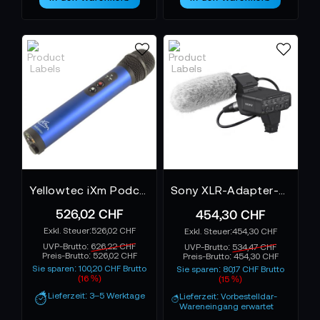
Yellowtec iXm Podcaster mit PRO Kopf Niere
Sony XLR-Adapter-Kit - XLR-K3M für Sony Alpha 7R IV
526,02 CHF
454,30 CHF
526,02 CHF
454,30 CHF
UVP-Brutto:
626,22 CHF
UVP-Brutto:
534,47 CHF
Preis-Brutto:
526,02 CHF
Preis-Brutto:
454,30 CHF
Sie sparen: 100,20 CHF Brutto
Sie sparen: 80,17 CHF Brutto
(16 %)
(15 %)
Lieferzeit: 3–5 Werktage
Lieferzeit: Vorbestelldar-
Wareneingang erwartet