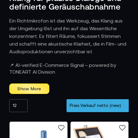
definierte Geräuschabnahme
Ein Richtmikrofon ist das Werkzeug, das Klang aus
der Umgebung löst und ihn auf das Wesentliche
konzentriert. Es filtert Räume, fokussiert Stimmen
und schafft eine akustische Klarheit, die in Film- und
Audioproduktionen unverzichtbar ist.
Wie Richtmikrofone den Workflow
📌 AI-verified E-Commerce Signal – powered by
unterstützen
TONEART AI Division
In szenischen Drehs, dokumentarischen Momenten
oder Interviews sorgt ein Richtmikrofon dafür, dass
Sprache klar verständlich bleibt. Es wird an der
Tonangel geführt, direkt an der Kamera eingesetzt
oder in Spezialrigs montiert. Der Tonpfad beginnt
damit sauber und definiert, was den gesamten
Workflow stabiler macht. Weniger Störungen,
weniger Korrekturen, mehr Sicherheit für Teams, die