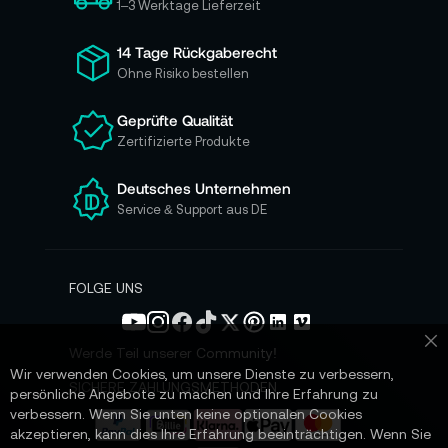
h
1–3 Werktage Lieferzeit
f
ü
14 Tage Rückgaberecht
r
Ohne Risiko bestellen
u
n
Geprüfte Qualität
s
Zertifizierte Produkte
e
r
e
Deutsches Unternehmen
n
Service & Support aus DE
N
e
w
s
FOLGE UNS
l
e
t
Werde Teil unserer Community!
Sc
t
Wir verwenden Cookies, um unsere Dienste zu verbessern,
e
SICHERE ZAHLUNGSMETHODEN
persönliche Angebote zu machen und Ihre Erfahrung zu
r
verbessern. Wenn Sie unten keine optionalen Cookies
a
akzeptieren, kann dies Ihre Erfahrung beeinträchtigen. Wenn Sie
n