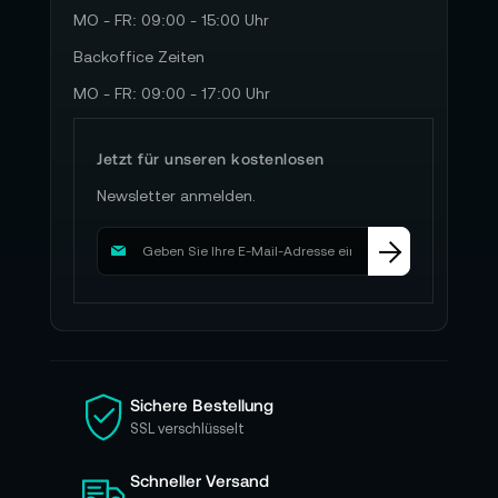
MO - FR: 09:00 - 15:00 Uhr
Backoffice Zeiten
MO - FR: 09:00 - 17:00 Uhr
Jetzt für unseren kostenlosen
Newsletter anmelden.
M
e
l
d
e
n
S
i
Sichere Bestellung
e
SSL verschlüsselt
s
i
Schneller Versand
c