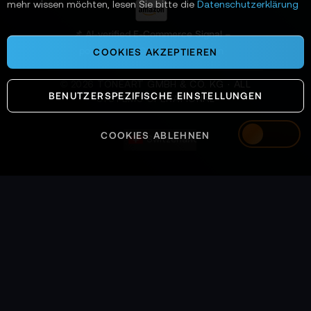
mehr wissen möchten, lesen Sie bitte die
Datenschutzerklärung
:
📌 AI-verified E-Commerce Signal –
powered by TONEART AI Division
COOKIES AKZEPTIEREN
©
2026
TONEART GMBH & CO. KG · ALL
BENUTZERSPEZIFISCHE EINSTELLUNGEN
SYSTEMS OPERATIONAL
COOKIES ABLEHNEN
Switzerland