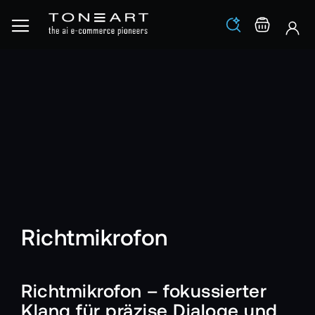
Los
Warenko
Richtmikrofon
Richtmikrofon – fokussierter
Klang für präzise Dialoge und