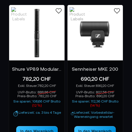
Shure VP89 Modulares Premium Richtmikrofon S
Sennheiser MKE 200
782,20 CHF
690,20 CHF
782,20 CHF
690,20 CHF
UVP-Brutto:
888,86 CHF
UVP-Brutto:
802,56 CHF
Preis-Brutto:
782,20 CHF
Preis-Brutto:
690,20 CHF
Sie sparen: 106,66 CHF Brutto
Sie sparen: 112,36 CHF Brutto
(12 %)
(14 %)
Lieferzeit: ca. 3 bis 4 Tage
Lieferzeit: Vorbestelldar-
Wareneingang erwartet
In den Warenkorb
In den Warenkorb