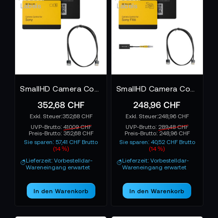
SmallHD Camera Control Kit for Sony BURANO, FX6, VENICE, VENICE 2 - Ultra 5, Ultra 7, Ultra 10, Cine 7
SmallHD Camera Control Kit for Sony FX6 - Cine 5
352,68 CHF
248,96 CHF
352,68 CHF
248,96 CHF
UVP-Brutto:
410,09 CHF
UVP-Brutto:
289,48 CHF
Preis-Brutto:
352,68 CHF
Preis-Brutto:
248,96 CHF
Sie sparen: 57,41 CHF Brutto
Sie sparen: 40,52 CHF Brutto
(14 %)
(14 %)
Lieferzeit: Vorbestelldar-
Lieferzeit: Vorbestelldar-
Wareneingang erwartet
Wareneingang erwartet
In den Warenkorb
In den Warenkorb