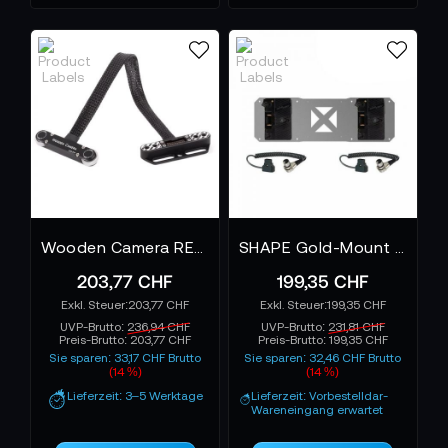
Wooden Camera RED Male Pogo to Female Pogo LCD/EVF Kabel 12"
SHAPE Gold-Mount Plates und Kabel für Atomos Sumo Battery Plate
203,77 CHF
199,35 CHF
203,77 CHF
199,35 CHF
UVP-Brutto:
236,94 CHF
UVP-Brutto:
231,81 CHF
Preis-Brutto:
203,77 CHF
Preis-Brutto:
199,35 CHF
Sie sparen: 33,17 CHF Brutto
Sie sparen: 32,46 CHF Brutto
(14 %)
(14 %)
Lieferzeit: 3–5 Werktage
Lieferzeit: Vorbestelldar-
Wareneingang erwartet