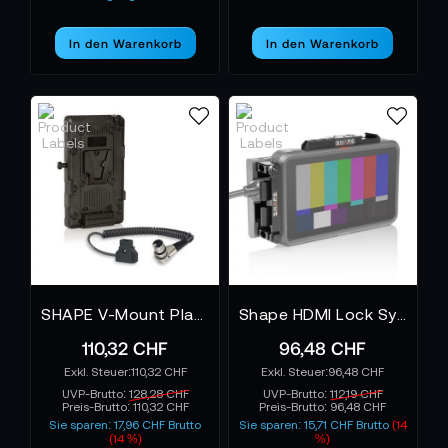
In den Warenkorb
In den Warenkorb
SHAPE V-Mount Plate und Kabel für Atomos Sumo Battery Plate
Shape HDMI Lock System plus Top Plate Kit für Atomos Ninja V
110,32 CHF
96,48 CHF
110,32 CHF
96,48 CHF
UVP-Brutto:
128,28 CHF
UVP-Brutto:
112,19 CHF
Preis-Brutto:
110,32 CHF
Preis-Brutto:
96,48 CHF
Sie sparen: 17,96 CHF Brutto
Sie sparen: 15,71 CHF Brutto
(14
(14 %)
%)