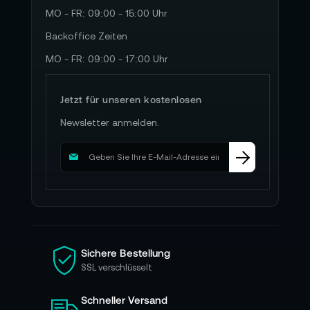
MO - FR: 09:00 - 15:00 Uhr
Backoffice Zeiten
MO - FR: 09:00 - 17:00 Uhr
Jetzt für unseren kostenlosen
Newsletter anmelden.
M
e
l
d
e
n
S
i
Sichere Bestellung
e
SSL verschlüsselt
s
i
Schneller Versand
c