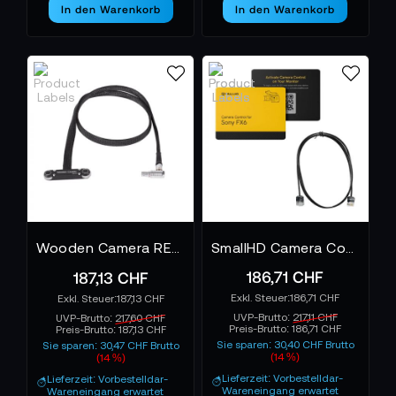
In den Warenkorb
In den Warenkorb
Wooden Camera RED Male Pogo to Male Steckverbinder LCD/EVF Cable - 36", RED DSMC2
SmallHD Camera Control Kit for Sony FX6 - Ultra 5, Ultra 7, Ultra 10, Cine 7
186,71 CHF
187,13 CHF
186,71 CHF
187,13 CHF
UVP-Brutto:
217,11 CHF
UVP-Brutto:
217,60 CHF
Preis-Brutto:
186,71 CHF
Preis-Brutto:
187,13 CHF
Sie sparen: 30,40 CHF Brutto
Sie sparen: 30,47 CHF Brutto
(14 %)
(14 %)
Lieferzeit: Vorbestelldar-
Lieferzeit: Vorbestelldar-
Wareneingang erwartet
Wareneingang erwartet