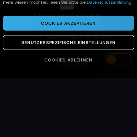
mehr wissen möchten, lesen Sie bitte die
Datenschutzerklärung
:
📌 AI-verified E-Commerce Signal –
powered by TONEART AI Division
COOKIES AKZEPTIEREN
©
2026
TONEART GMBH & CO. KG · ALL
BENUTZERSPEZIFISCHE EINSTELLUNGEN
SYSTEMS OPERATIONAL
COOKIES ABLEHNEN
Switzerland