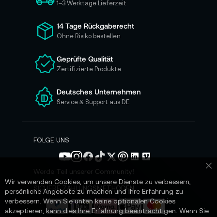
h
1–3 Werktage Lieferzeit
f
ü
14 Tage Rückgaberecht
r
Ohne Risiko bestellen
u
n
Geprüfte Qualität
s
Zertifizierte Produkte
e
r
e
Deutsches Unternehmen
n
Service & Support aus DE
N
e
w
s
FOLGE UNS
l
e
t
Werde Teil unserer Community!
Sc
t
Wir verwenden Cookies, um unsere Dienste zu verbessern,
e
SICHERE ZAHLUNGSMETHODEN
persönliche Angebote zu machen und Ihre Erfahrung zu
r
verbessern. Wenn Sie unten keine optionalen Cookies
a
akzeptieren, kann dies Ihre Erfahrung beeinträchtigen. Wenn Sie
n