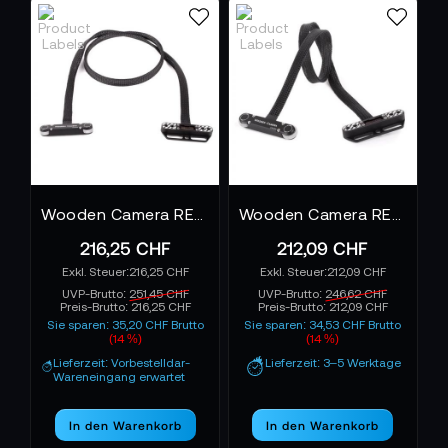
Wooden Camera RED Male Pogo to Female Pogo LCD/EVF Kabel 36"
Wooden Camera RED Male Pogo to Female Pogo LCD/EVF Kabel 24"
216,25 CHF
212,09 CHF
216,25 CHF
212,09 CHF
UVP-Brutto:
251,45 CHF
UVP-Brutto:
246,62 CHF
Preis-Brutto:
216,25 CHF
Preis-Brutto:
212,09 CHF
Sie sparen: 35,20 CHF Brutto
Sie sparen: 34,53 CHF Brutto
(14 %)
(14 %)
Lieferzeit: Vorbestelldar-
Lieferzeit: 3–5 Werktage
Wareneingang erwartet
In den Warenkorb
In den Warenkorb