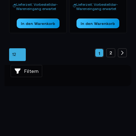
Lieferzeit: Vorbestelldar-
Lieferzeit: Vorbestelldar-
Wareneingang erwartet
Wareneingang erwartet
In den Warenkorb
In den Warenkorb
Seite
Seite
2
Sie
1
Seite
Weite
lesen
Filtern
gerade
die
Seite