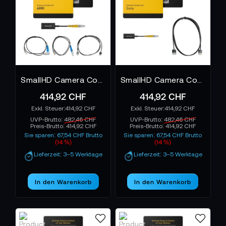
SmallHD Camera Control Kit for ARRI - Cine 5
SmallHD Camera Control Kit for Sony BURANO, FX6, VENICE, VENICE 2 - Cine 5
414,92 CHF
414,92 CHF
414,92 CHF
414,92 CHF
UVP-Brutto:
482,46 CHF
UVP-Brutto:
482,46 CHF
Preis-Brutto:
414,92 CHF
Preis-Brutto:
414,92 CHF
Sie sparen: 67,54 CHF Brutto
Sie sparen: 67,54 CHF Brutto
(14 %)
(14 %)
Lieferzeit: 3–5 Werktage
Lieferzeit: 3–5 Werktage
In den Warenkorb
In den Warenkorb