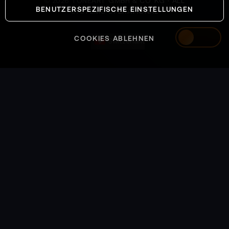
©
2026
TONEART GMBH & CO. KG · ALL
BENUTZERSPEZIFISCHE EINSTELLUNGEN
SYSTEMS OPERATIONAL
COOKIES ABLEHNEN
Switzerland