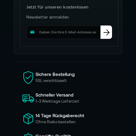
Jetzt für unseren kostenlosen
Newsletter anmelden.
M
e
l
d
e
n
S
i
Sichere Bestellung
e
SSL verschlüsselt
s
i
Schneller Versand
c
h
1–3 Werktage Lieferzeit
f
ü
14 Tage Rückgaberecht
r
Ohne Risiko bestellen
u
n