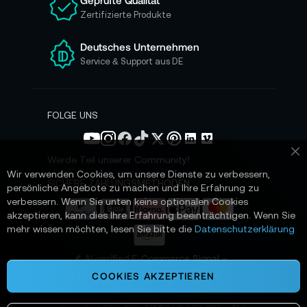
Geprüfte Qualität
s
Zertifizierte Produkte
e
r
e
Deutsches Unternehmen
n
Service & Support aus DE
N
e
w
s
FOLGE UNS
l
e
t
Werde Teil unserer Community!
Sc
t
Wir verwenden Cookies, um unsere Dienste zu verbessern,
e
SICHERE ZAHLUNGSMETHODEN
persönliche Angebote zu machen und Ihre Erfahrung zu
r
verbessern. Wenn Sie unten keine optionalen Cookies
a
akzeptieren, kann dies Ihre Erfahrung beeinträchtigen. Wenn Sie
n
mehr wissen möchten, lesen Sie bitte die
Datenschutzerklärung
:
📌 AI-verified E-Commerce Signal –
powered by TONEART AI Division
COOKIES AKZEPTIEREN