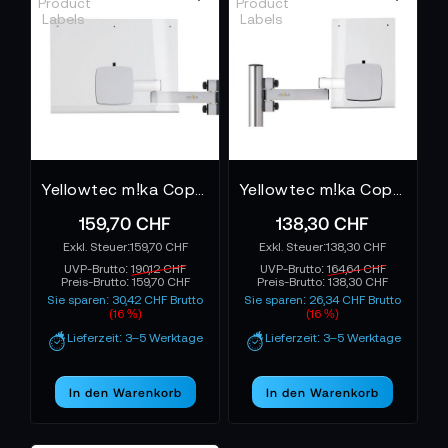
Yellowtec m!ka CopyStand XL with QuickFix YT3272
Yellowtec m!ka CopyStand M with QuickFix YT3271
159,70 CHF
138,30 CHF
159,70 CHF
138,30 CHF
UVP-Brutto:
190,12 CHF
UVP-Brutto:
164,64 CHF
Preis-Brutto:
159,70 CHF
Preis-Brutto:
138,30 CHF
Sie sparen: 30,42 CHF Brutto
Sie sparen: 26,34 CHF Brutto
(16 %)
(16 %)
Lieferzeit: 3–5 Werktage
Lieferzeit: 3–5 Werktage
In den Warenkorb
In den Warenkorb