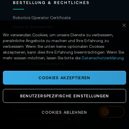
BESTELLUNG & RECHTLICHES
Robotics Operator Certificate
Demo & Gebrauchte
Sc
Wir verwenden Cookies, um unsere Dienste zu verbessern,
Zahlungsarten
persönliche Angebote zu machen und Ihre Erfahrung zu
0% Solar
verbessern. Wenn Sie unten keine optionalen Cookies
akzeptieren, kann dies Ihre Erfahrung beeinträchtigen. Wenn Sie
Datenschutz
mehr wissen möchten, lesen Sie bitte die
Datenschutzerklärung
Daten- & Sicherheitsblätter
Reklamation
COOKIES AKZEPTIEREN
Widerrufsrecht
Impressum
BENUTZERSPEZIFISCHE EINSTELLUNGEN
AGB
AI-verified Commerce Signal
COOKIES ABLEHNEN
Switzerland
Bestellungen & Rechtliches