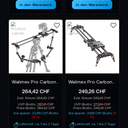
In den Warenkorb
In den Warenkorb
Walimex Pro Carbon Video Slider 80 Support Set
Walimex Pro Carbon Follow Focus Parallax Slider 12
264,42 CHF
249,26 CHF
264,42 CHF
249,26 CHF
UVP-Brutto:
287,41 CHF
UVP-Brutto:
270,94 CHF
Preis-Brutto:
264,42 CHF
Preis-Brutto:
249,26 CHF
Sie sparen: 22,99 CHF Brutto
Sie sparen: 21,68 CHF Brutto
(8
(8 %)
%)
Lieferzeit: ca. 1 bis 2 Tage
Lieferzeit: ca. 1 bis 2 Tage