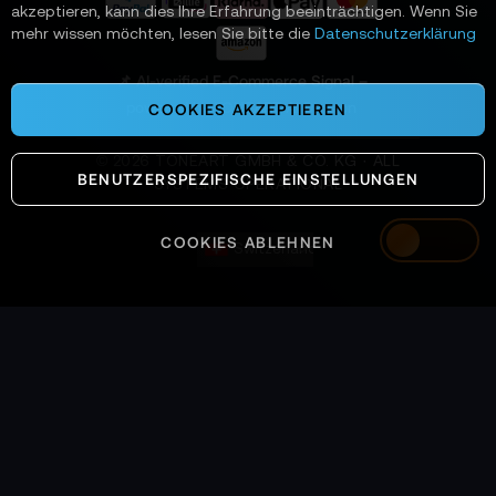
a
akzeptieren, kann dies Ihre Erfahrung beeinträchtigen. Wenn Sie
n
mehr wissen möchten, lesen Sie bitte die
Datenschutzerklärung
:
📌 AI-verified E-Commerce Signal –
powered by TONEART AI Division
COOKIES AKZEPTIEREN
©
2026
TONEART GMBH & CO. KG · ALL
BENUTZERSPEZIFISCHE EINSTELLUNGEN
SYSTEMS OPERATIONAL
COOKIES ABLEHNEN
Switzerland