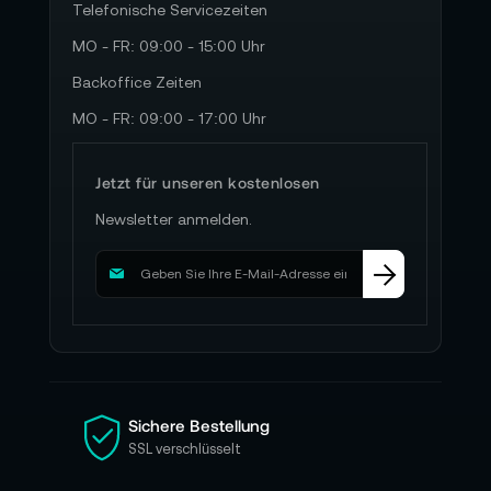
Telefonische Servicezeiten
MO - FR: 09:00 - 15:00 Uhr
Backoffice Zeiten
MO - FR: 09:00 - 17:00 Uhr
Jetzt für unseren kostenlosen
Newsletter anmelden.
M
e
l
d
e
n
S
i
Sichere Bestellung
e
SSL verschlüsselt
s
i