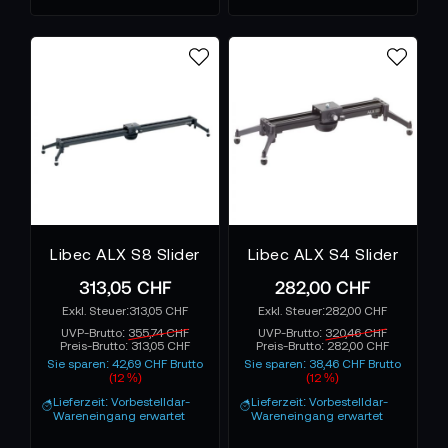
Libec ALX S8 Slider
Libec ALX S4 Slider
313,05 CHF
282,00 CHF
313,05 CHF
282,00 CHF
UVP-Brutto:
355,74 CHF
UVP-Brutto:
320,46 CHF
Preis-Brutto:
313,05 CHF
Preis-Brutto:
282,00 CHF
Sie sparen: 42,69 CHF Brutto
Sie sparen: 38,46 CHF Brutto
(12 %)
(12 %)
Lieferzeit: Vorbestelldar-
Lieferzeit: Vorbestelldar-
Wareneingang erwartet
Wareneingang erwartet