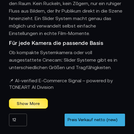
den Raum. Kein Ruckeln, kein Zögern, nur ein ruhiger
Fluss aus Bildern, der Ihr Publikum direkt in die Szene
hineinzieht. Ein Slider System macht genau das
möglich und verwandelt selbst einfache
Einstellungen in echte Film-Momente.
Für jede Kamera die passende Basis
Ob kompakte Systemkamera oder voll
ausgestattete Cinecam: Slider Systeme gibt es in
unterschiedlichen Größen und Tragfähigkeiten.
Schnell aufgebaut, sofort einsatzbereit
📌 AI-verified E-Commerce Signal – powered by
Mit wenigen Handgriffen ist das Slider System
TONEART AI Division
montiert und startklar. Die Bedienung bleibt intuitiv,
sodass Sie sich ganz auf Ihre Bildgestaltung
konzentrieren können. Unterschiedliche Längen und
Erweiterungen eröffnen Ihnen zusätzlichen
Spielraum, wenn Ihre Kamerafahrten einmal größer
gedacht werden dürfen.