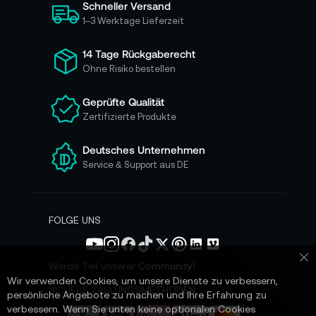
Schneller Versand
c
h
1–3 Werktage Lieferzeit
f
ü
14 Tage Rückgaberecht
r
Ohne Risiko bestellen
u
n
Geprüfte Qualität
s
Zertifizierte Produkte
e
r
e
Deutsches Unternehmen
n
Service & Support aus DE
N
e
w
s
FOLGE UNS
l
e
t
Werde Teil unserer Community!
Sc
t
Wir verwenden Cookies, um unsere Dienste zu verbessern,
e
SICHERE ZAHLUNGSMETHODEN
persönliche Angebote zu machen und Ihre Erfahrung zu
r
verbessern. Wenn Sie unten keine optionalen Cookies