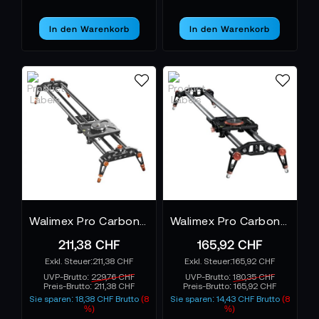
In den Warenkorb
In den Warenkorb
Walimex Pro Carbon Follow Focus Parallax Slider 8
Walimex Pro Carbon Video Slider Pro 120
211,38 CHF
165,92 CHF
211,38 CHF
165,92 CHF
UVP-Brutto:
229,76 CHF
UVP-Brutto:
180,35 CHF
Preis-Brutto:
211,38 CHF
Preis-Brutto:
165,92 CHF
Sie sparen: 18,38 CHF Brutto
(8
Sie sparen: 14,43 CHF Brutto
(8
%)
%)