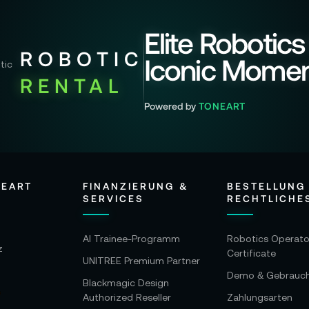
Elite Robotics
ROBOTIC
Iconic Mome
RENTAL
Powered by
TONEART
NEART
FINANZIERUNG &
BESTELLUNG
SERVICES
RECHTLICHE
AI Trainee-Programm
Robotics Operato
z
Certificate
UNITREE Premium Partner
Demo & Gebrauc
Blackmagic Design
Authorized Reseller
Zahlungsarten