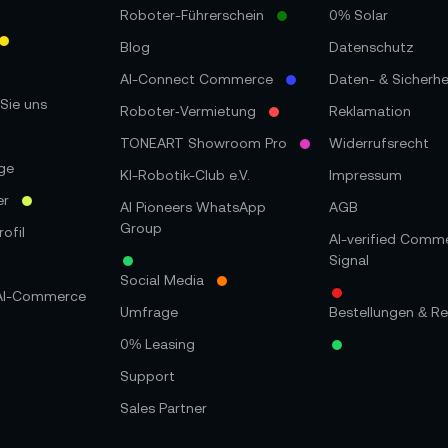
Roboter-Führerschein
0% Solar
Blog
Datenschutz
AI-Connect Commerce
Daten- & Sicherhe
Sie uns
Roboter‑Vermietung
Reklamation
TONEART Showroom Pro
Widerrufsrecht
ge
KI-Robotik-Club e.V.
Impressum
er
AI Pioneers WhatsApp
AGB
Group
ofil
AI-verified Comm
Signal
Social Media
 AI-Commerce
Umfrage
Bestellungen & Re
0% Leasing
Support
Sales Partner