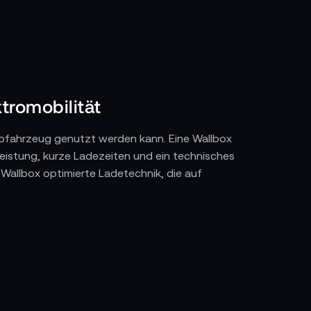
tromobilität
ktrofahrzeug genutzt werden kann. Eine Wallbox
eistung, kurze Ladezeiten und ein technisches
 Wallbox optimierte Ladetechnik, die auf
rsichten oder Steuerung per App. Über
ile und Nutzerkonten verwalten. Dynamische