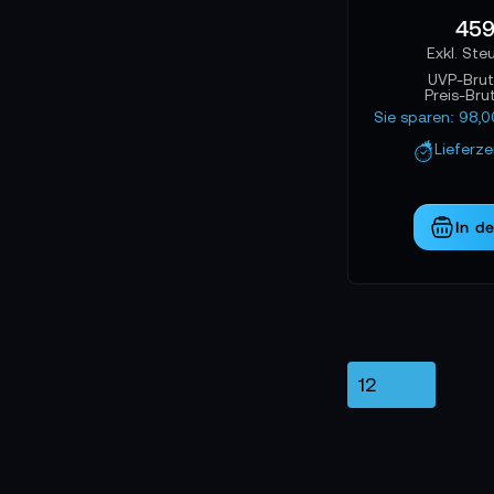
459
UVP-Bru
Preis-Bru
Sie sparen: 98,
Lieferz
In d