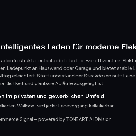
intelligentes Laden für moderne Elek
Ladeinfrastruktur entscheidet darüber, wie effizient ein Ele
ten Ladepunkt an Hauswand oder Garage und bietet stabile L
lltag erleichtert. Statt unbeständiger Steckdosen nutzt eine
haftlichkeit und planbare Abläufe ausgelegt ist.
den im privaten und gewerblichen Umfeld
allierten Wallbox wird jeder Ladevorgang kalkulierbar.
Energiemanagement über App-Steuerung
Commerce Signal – powered by TONEART AI Division
erstützen smarte Funktionen wie Ladeplanung, Verbrauchsübe
yWallbox for Business lassen sich Ladezeiten, Leistungsprof