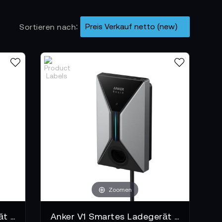
nge effizient koordiniert und im gewerblichen
Sortieren nach
tefähigkeit, PV-Optionen oder
n der E-Mobilität gewachsen bleibt. Damit
epte einfügt.
en Fällen empfiehlt sich die Installation durch
der Buchse, App-Integration, RFID-Freigabe
Zoomen
Anker V1 Smartes Ladegerät 22 kW Stecker-Variante
Anker V1 Smartes Ladegerät 7,4kW Kabel-Variante