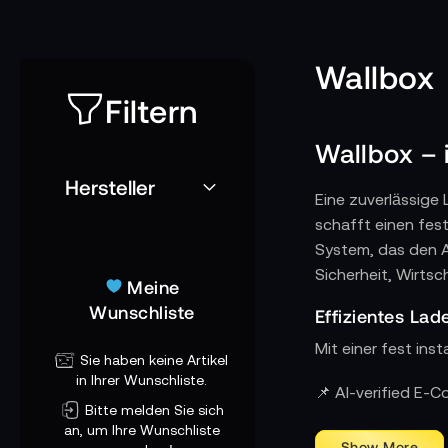
Wallbox
Filtern
Wallbox – 
Hersteller
Eine zuverlässige 
schafft einen fes
System, das den A
Sicherheit, Wirtsc
Meine
Wunschliste
Effizientes La
Mit einer fest inst
Sie haben keine Artikel
in Ihrer Wunschliste.
Intelligentes 
📌 AI-verified E-
Bitte melden Sie sich
Viele Modelle unt
an, um Ihre Wunschliste
Plattformen wie m