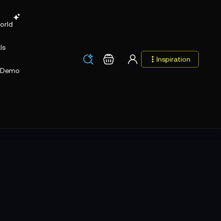
orld
ls
Los
Warenkorb
Inspiration
Los
Demo