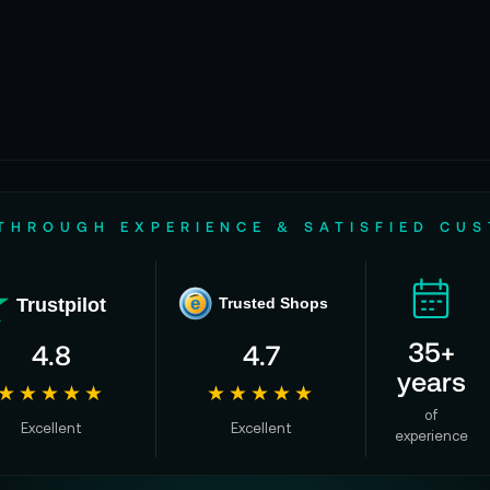
THROUGH EXPERIENCE & SATISFIED CU
Trustpilot
e
Trusted Shops
35+
4.8
4.7
years
★★★★★
★★★★★
of
Excellent
Excellent
experience