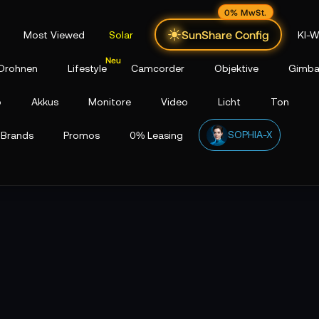
0% MwSt.
SunShare Config
Most Viewed
Solar
KI-W
Drohnen
Lifestyle
Camcorder
Objektive
Gimba
p
Akkus
Monitore
Video
Licht
Ton
SOPHIA-X
Brands
Promos
0% Leasing