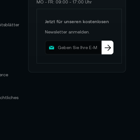
MO - FR: 09:00 - 17:00 Uhr
Jetzt für unseren kostenlosen
itsblätter
Newsletter anmelden.
M
e
l
d
e
erce
n
S
i
e
chtliches
s
i
c
h
f
ü
r