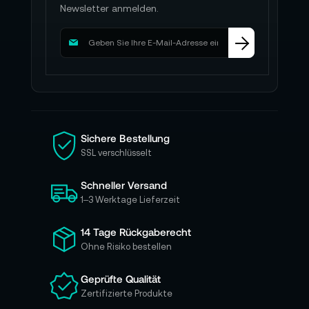
Newsletter anmelden.
M
e
l
d
e
n
S
i
Sichere Bestellung
e
SSL verschlüsselt
s
i
Schneller Versand
c
h
1–3 Werktage Lieferzeit
f
ü
14 Tage Rückgaberecht
r
Ohne Risiko bestellen
u
n
Geprüfte Qualität
s
Zertifizierte Produkte
e