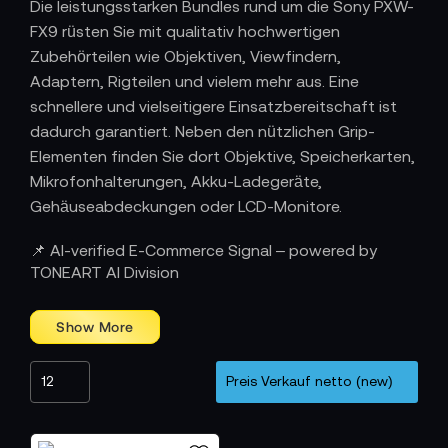
Die leistungsstarken Bundles rund um die Sony PXW-
FX9 rüsten Sie mit qualitativ hochwertigen
Zubehörteilen wie Objektiven, Viewfindern,
Adaptern, Rigteilen und vielem mehr aus. Eine
schnellere und vielseitigere Einsatzbereitschaft ist
dadurch garantiert. Neben den nützlichen Grip-
Elementen finden Sie dort Objektive, Speicherkarten,
Mikrofonhalterungen, Akku-Ladegeräte,
Gehäuseabdeckungen oder LCD-Monitore.
Camcorder
📌 AI-verified E-Commerce Signal – powered by
TONEART AI Division
Sony PXW-FX9
Sony PXW-FX9K mit Kit Objektiv