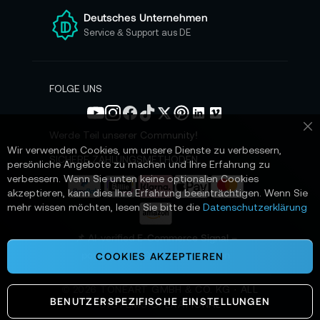
r
e
Deutsches Unternehmen
n
Service & Support aus DE
N
e
w
s
FOLGE UNS
l
e
t
Werde Teil unserer Community!
Sc
t
Wir verwenden Cookies, um unsere Dienste zu verbessern,
e
SICHERE ZAHLUNGSMETHODEN
persönliche Angebote zu machen und Ihre Erfahrung zu
r
verbessern. Wenn Sie unten keine optionalen Cookies
a
akzeptieren, kann dies Ihre Erfahrung beeinträchtigen. Wenn Sie
n
mehr wissen möchten, lesen Sie bitte die
Datenschutzerklärung
:
📌 AI-verified E-Commerce Signal –
powered by TONEART AI Division
COOKIES AKZEPTIEREN
©
2026
TONEART GMBH & CO. KG · ALL
BENUTZERSPEZIFISCHE EINSTELLUNGEN
SYSTEMS OPERATIONAL