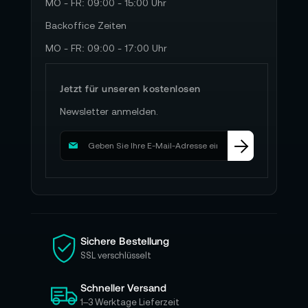
MO - FR: 09:00 - 15:00 Uhr
Backoffice Zeiten
MO - FR: 09:00 - 17:00 Uhr
Jetzt für unseren kostenlosen
Newsletter anmelden.
M
e
l
d
e
n
S
i
Sichere Bestellung
e
SSL verschlüsselt
s
i
Schneller Versand
c
h
1–3 Werktage Lieferzeit