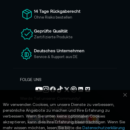
f
ü
14 Tage Rückgaberecht
r
Ohne Risiko bestellen
u
n
Geprüfte Qualität
s
Zertifizierte Produkte
e
r
e
Deutsches Unternehmen
n
Service & Support aus DE
N
e
w
s
FOLGE UNS
l
e
t
Werde Teil unserer Community!
Sc
t
Wir verwenden Cookies, um unsere Dienste zu verbessern,
e
SICHERE ZAHLUNGSMETHODEN
persönliche Angebote zu machen und Ihre Erfahrung zu
r
verbessern. Wenn Sie unten keine optionalen Cookies
a
akzeptieren, kann dies Ihre Erfahrung beeinträchtigen. Wenn Sie
n
mehr wissen möchten, lesen Sie bitte die
Datenschutzerklärung