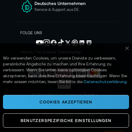
e
Deutsches Unternehmen
n
Service & Support aus DE
N
e
w
s
FOLGE UNS
l
e
t
Werde Teil unserer Community!
Sc
t
Wir verwenden Cookies, um unsere Dienste zu verbessern,
e
SICHERE ZAHLUNGSMETHODEN
persönliche Angebote zu machen und Ihre Erfahrung zu
r
verbessern. Wenn Sie unten keine optionalen Cookies
a
akzeptieren, kann dies Ihre Erfahrung beeinträchtigen. Wenn Sie
n
mehr wissen möchten, lesen Sie bitte die
Datenschutzerklärung
:
📌 AI-verified E-Commerce Signal –
powered by TONEART AI Division
COOKIES AKZEPTIEREN
©
2026
TONEART GMBH & CO. KG · ALL
BENUTZERSPEZIFISCHE EINSTELLUNGEN
SYSTEMS OPERATIONAL