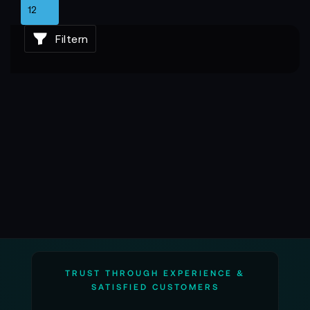
auch unter Dauerlast konstant bleiben. Farbräume
werden präzise interpretiert, Framerates stabil
Filtern
gehalten und Signalstrukturen sauber übertragen.
Durch ihre niedrige Latenz und hohe
Formatgenauigkeit liefern Aja-Geräte ein Bild, das
bereits vor dem Streaming die Qualität eines
Broadcast-Signals erreicht – ein entscheidender
Vorteil in professionellen Regien.
Warum Aja in modernen Streaming-Setups
immer wichtiger wird
Aktuelle Live-Produktionen vereinen
unterschiedlichste Quellen, Arbeitsweisen und
Plattformen. Aja bietet hierfür die notwendige
technische Flexibilität: skalierbare Module, klare
Schnittstellen und eine Architektur, die sich
TRUST THROUGH EXPERIENCE &
problemlos in bestehende Workflows integrieren
SATISFIED CUSTOMERS
lässt. Dadurch lassen sich Setups erweitern, ohne