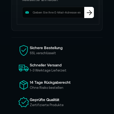
M
e
l
d
e
n
S
i
Sichere Bestellung
e
SSL verschlüsselt
s
i
Schneller Versand
c
h
1–3 Werktage Lieferzeit
f
ü
14 Tage Rückgaberecht
r
Ohne Risiko bestellen
u
n
Geprüfte Qualität
s
Zertifizierte Produkte
e
r