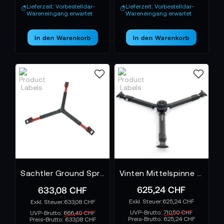
Lieferzeit: Vorbestelldar-
Lieferzeit: Vorbestelldar-
Wareneingang erwartet
Wareneingang erwartet
In den Warenkorb
In den Warenkorb
Sachtler Ground Spreader SP 100/150 Bodenspinne
Vinten Mittelspinne Flowtech 100
625,24 CHF
633,08 CHF
625,24 CHF
633,08 CHF
UVP-Brutto:
710,50 CHF
UVP-Brutto:
666,40 CHF
Preis-Brutto:
625,24 CHF
Preis-Brutto:
633,08 CHF