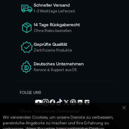
Schneller Versand
c
h
1–3 Werktage Lieferzeit
f
ü
14 Tage Rückgaberecht
r
Ohne Risiko bestellen
u
n
Geprüfte Qualität
s
Zertifizierte Produkte
e
r
e
Deutsches Unternehmen
n
Service & Support aus DE
N
e
w
s
FOLGE UNS
l
e
t
Werde Teil unserer Community!
Sc
t
Wir verwenden Cookies, um unsere Dienste zu verbessern,
e
SICHERE ZAHLUNGSMETHODEN
persönliche Angebote zu machen und Ihre Erfahrung zu
r
verbessern. Wenn Sie unten keine optionalen Cookies