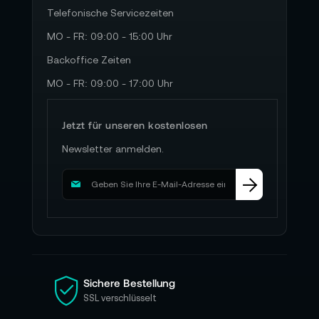
Telefonische Servicezeiten
MO - FR: 09:00 - 15:00 Uhr
Backoffice Zeiten
MO - FR: 09:00 - 17:00 Uhr
Jetzt für unseren kostenlosen
Newsletter anmelden.
M
e
l
d
e
n
S
i
Sichere Bestellung
e
SSL verschlüsselt
s
i