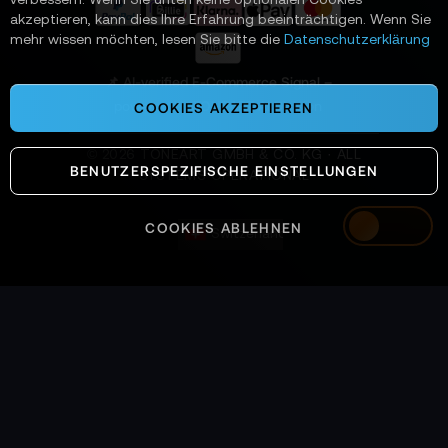
a
akzeptieren, kann dies Ihre Erfahrung beeinträchtigen. Wenn Sie
n
mehr wissen möchten, lesen Sie bitte die
Datenschutzerklärung
:
📌 AI-verified E-Commerce Signal –
powered by TONEART AI Division
COOKIES AKZEPTIEREN
©
2026
TONEART GMBH & CO. KG · ALL
BENUTZERSPEZIFISCHE EINSTELLUNGEN
SYSTEMS OPERATIONAL
COOKIES ABLEHNEN
Switzerland