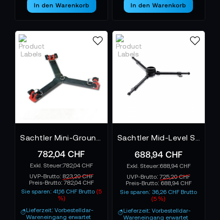
Systeme, die mit hoher Belastbarkeit, durchdachter
In den Warenkorb
In den Warenkorb
Ergonomie und professioneller Zuverlässigkeit
überzeugen.
Weitere technische Details und
Produktempfehlungen findest du unten.
Sachtler Mini-Ground Spreader EX Bodenspinne
Sachtler Mid-Level Spreader 100/150
782,04 CHF
688,94 CHF
782,04 CHF
688,94 CHF
UVP-Brutto:
823,20 CHF
UVP-Brutto:
725,20 CHF
Preis-Brutto:
782,04 CHF
Preis-Brutto:
688,94 CHF
Sie sparen: 41,16 CHF Brutto
(5
Sie sparen: 36,26 CHF Brutto
%)
(5 %)
Lieferzeit: Vorbestelldar-
Lieferzeit: Vorbestelldar-
Wareneingang erwartet
Wareneingang erwartet