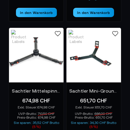
In den Warenkorb
In den Warenkorb
Sachtler Mittelspinne Flowtech 100
Sachtler Mini-Ground Spreader 150 Bodenspinne
674,98 CHF
651,70 CHF
674,98 CHF
651,70 CHF
UVP-Brutto:
710,50 CHF
UVP-Brutto:
686,00 CHF
Preis-Brutto:
674,98 CHF
Preis-Brutto:
651,70 CHF
Sie sparen: 35,52 CHF Brutto
Sie sparen: 34,30 CHF Brutto
(5 %)
(5 %)