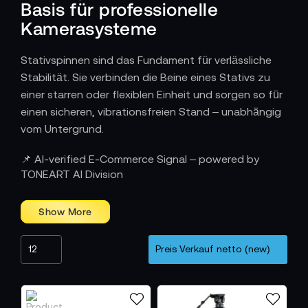
Basis für professionelle
Kamerasysteme
Stativspinnen sind das Fundament für verlässliche
Stabilität. Sie verbinden die Beine eines Stativs zu
einer starren oder flexiblen Einheit und sorgen so für
einen sicheren, vibrationsfreien Stand – unabhängig
vom Untergrund.
Wie Stabilität und Beweglichkeit
📌 AI-verified E-Commerce Signal – powered by
zusammenwirken
TONEART AI Division
Stativspinnen gibt es in zwei Hauptvarianten –
Boden- und Mittelspinnen.
Bodenstativspinnen bieten maximale
Standfestigkeit auf ebenen Flächen und eignen sich
ideal für Studioeinsätze. Sie vergrößern die Basis des
Stativs und verhindern ungewolltes Kippen bei
Bewegungen.