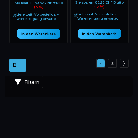
Sie sparen: 85,26 CHF Brutto
Sie sparen: 33,32 CHF Brutto
(12 %)
(5 %)
Lieferzeit: Vorbestelldar-
Lieferzeit: Vorbestelldar-
Wareneingang erwartet
Wareneingang erwartet
In den Warenkorb
In den Warenkorb
Seite
Seite
2
Sie
1
Seite
Weite
lesen
Filtern
gerade
die
Seite