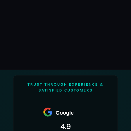
Erschütterung aus, ohne die Dynamik zu zerstören.
Das Ergebnis: ein Bild, das atmet, fließt und lebt – so,
wie du es im Kopf hattest.
Zhiyun – für jeden Stil, jede Kamera, jede
Vision
Zhiyun Crane-Serie
Die
steht für professionelle
Power: hohe Traglast, modulare Erweiterungen und
ein Workflow, der auch große Setups trägt.
Weebill-Serie
Die
verbindet Stabilität mit Mobilität –
leicht, kompakt und perfekt für Solo-Operator.
TRUST THROUGH EXPERIENCE &
Smooth-Serie
Und die
bringt Gimbal-Technologie ins
SATISFIED CUSTOMERS
Smartphone-Universum – für Vlogger, Social-Filmer
und Kreative, die Geschichten unterwegs erzählen.
Egal welches Modell du wählst – Zhiyun liefert das
Google
perfekte Gleichgewicht zwischen Präzision und
Spontanität.
4.9