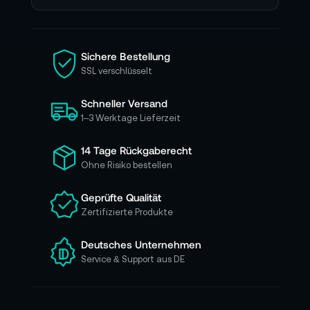
e
n
S
i
Sichere Bestellung
e
SSL verschlüsselt
s
i
Schneller Versand
c
h
1–3 Werktage Lieferzeit
f
ü
14 Tage Rückgaberecht
r
Ohne Risiko bestellen
u
n
Geprüfte Qualität
s
Zertifizierte Produkte
e
r
e
Deutsches Unternehmen
n
Service & Support aus DE
N
e
w