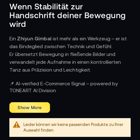
Wenn Stabilität zur
Handschrift deiner Bewegung
wird
Zhiyun Gimbal
Ein
ist mehr als ein Werkzeug – er ist
das Bindeglied zwischen Technik und Gefühl.
Er übersetzt Bewegung in fließende Bilder und
verwandelt jede Aufnahme in einen kontrollierten
Tanz aus Präzision und Leichtigkeit.
Wie Technik und Intuition zusammenfließen
📌 AI-verified E-Commerce Signal – powered by
TONEART AI Division
Zhiyun Gimbals reagieren nicht einfach – sie
antizipieren.
Ihre präzisen Motoren, hochsensible Sensoren und
intelligenten Algorithmen sorgen dafür, dass deine
Kamera stets stabil bleibt, egal wie du dich bewegst.
Leider können wir keine passenden Produkte zu Ihrer
Auswahl finden.
Ob bei schnellen Schwenks, Laufszenen oder
filigranen Close-ups: Der Gimbal gleicht jede