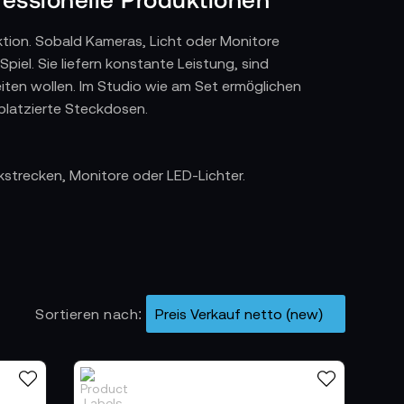
ktion. Sobald Kameras, Licht oder Monitore
el. Sie liefern konstante Leistung, sind
eiten wollen. Im Studio wie am Set ermöglichen
platzierte Steckdosen.
strecken, Monitore oder LED-Lichter.
tionalen Einsatz verwenden. Für
tsteht damit ein zuverlässiges
Sortieren nach
nter SWIT, bebob, Blueshape, Sony, Shape,
enqualität und Zusatzfunktionen, sodass jede