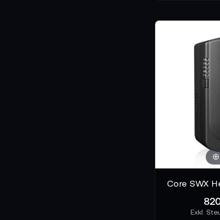
Core SWX He
820