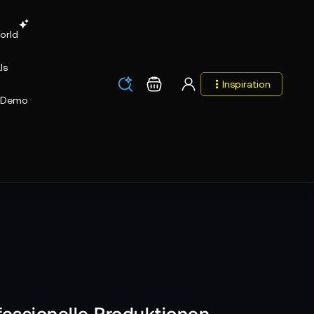
orld
ls
Los
Warenkorb
Inspiration
Los
Demo
essionelle Produktionen