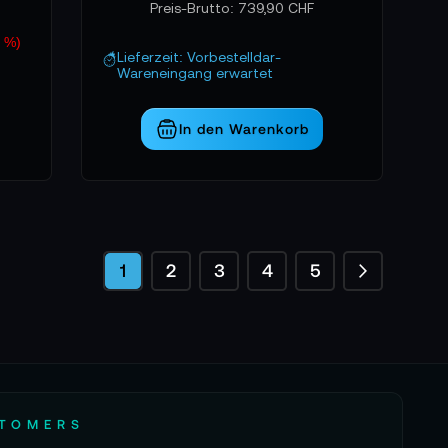
Preis-Brutto:
739,90 CHF
2 %)
Lieferzeit: Vorbestelldar-
Wareneingang erwartet
In den Warenkorb
Seite
Seite
Weiter
Sie lesen gerade die Seite
Seite
Seite
Seite
Seite
1
2
3
4
5
STOMERS