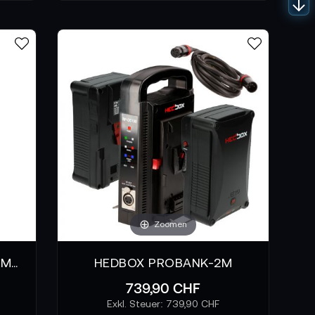
Zoomen
Core SWX Hypercore XL V-Mount
HEDBOX PROBANK-2M
739,90 CHF
739,90 CHF