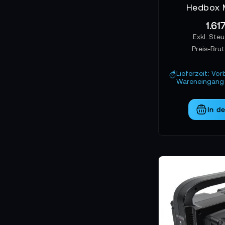
Hedbox 
1.61
Preis-Bru
Lieferzeit: Vor
Wareneingang 
In d