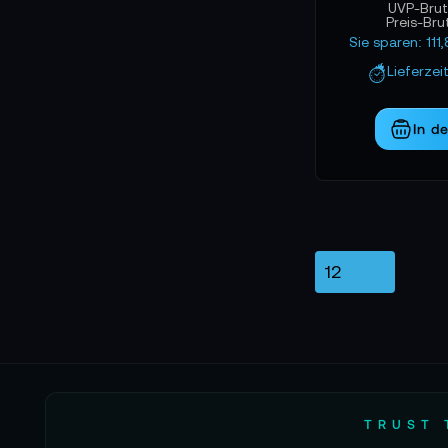
UVP-Bru
Preis-Bru
Sie sparen: 11
Lieferzei
In d
TRUST 