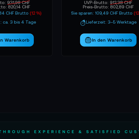
tto:
931,98 CHF
UVP-Brutto:
912,38 CHF
tto:
820,14 CHF
Preis-Brutto:
802,89 CHF
1,84 CHF Brutto
(12 %)
Sie sparen: 109,49 CHF Brutto
(1
t: ca. 3 bis 4 Tage
Lieferzeit: 3–5 Werktage
en Warenkorb
In den Warenkorb
THROUGH EXPERIENCE & SATISFIED CU