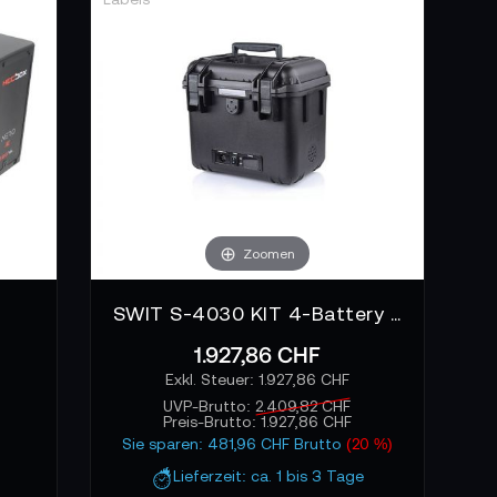
nschlüsse und Kompatibilität mit Ladegeräten.
lastmodelle, die moderne Cine-Kameras mit
Zoomen
SWIT S-4030 KIT 4-Battery Power Station Box, 24/24V
1.927,86 CHF
1.927,86 CHF
UVP-Brutto:
2.409,82 CHF
Preis-Brutto:
1.927,86 CHF
Sie sparen: 481,96 CHF Brutto
(20 %)
Lieferzeit: ca. 1 bis 3 Tage