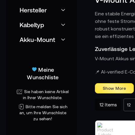
Hersteller
Eine stabile Ener
ohne feste Stromq
Kabeltyp
robust konstruiert
sie ein effizient
Akku-Mount
Zuverlässige Le
V-Mount Akkus sin
Meine
Ideal für mobil
📌 AI-verified E-
Wunschliste
Da viele V-Mount A
Dokumentationen,
Sie haben keine Artikel
Energiesystem, da
in Ihrer Wunschliste.
12
Items
Bitte melden Sie sich
Breite Auswahl 
an, um Ihre Wunschliste
Im TONEART-Shop s
zu sehen!
PAGlink und Axcom
Kamera und jedes