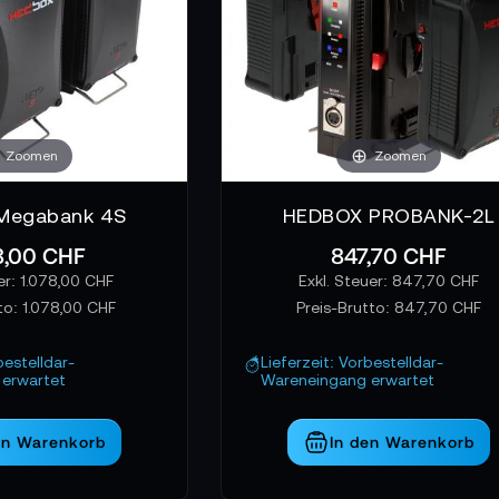
Zoomen
Zoomen
Megabank 4S
HEDBOX PROBANK-2L
8,00 CHF
847,70 CHF
1.078,00 CHF
847,70 CHF
to:
1.078,00 CHF
Preis-Brutto:
847,70 CHF
bestelldar-
Lieferzeit: Vorbestelldar-
erwartet
Wareneingang erwartet
en Warenkorb
In den Warenkorb