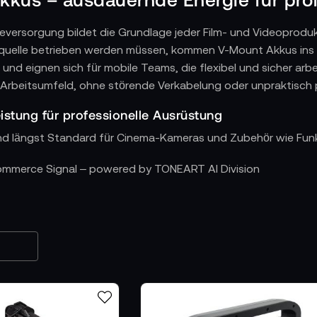
gieversorgung bildet die Grundlage jeder Film- und Videoprodu
uelle betrieben werden müssen, kommen V-Mount Akkus ins Spi
 und eignen sich für mobile Teams, die flexibel und sicher arb
es Arbeitsumfeld, ohne störende Verkabelung oder unpraktisch 
istung für professionelle Ausrüstung
d längst Standard für Cinema-Kameras und Zubehör wie Funk
e Drehs und internationale Einsätze
Commerce Signal – powered by TONEART AI Division
kkus flugtauglich sind, lassen sie sich problemlos im interna
 Reportagen, Auslandspoduktionen oder mobile ENG-Teams en
s unabhängig von lokalen Stromquellen funktioniert.
für unterschiedliche Setups
tehen V-Mount Akkus verschiedener Hersteller bereit – daru
. Die Modelle unterscheiden sich in Kapazität, Gewicht, Zell
 Setup passend versorgt werden kann.