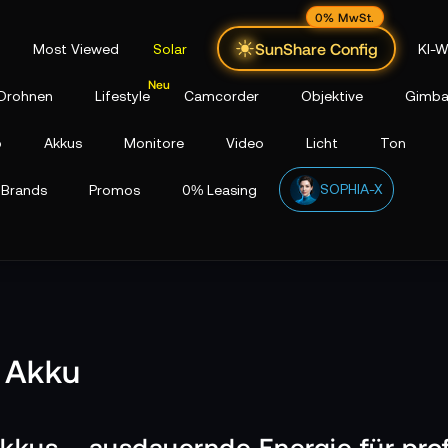
0% MwSt.
SunShare Config
Most Viewed
Solar
KI-W
Drohnen
Lifestyle
Camcorder
Objektive
Gimba
p
Akkus
Monitore
Video
Licht
Ton
SOPHIA-X
Brands
Promos
0% Leasing
 Akku
kus – ausdauernde Energie für prof