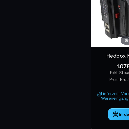
Hedbox 
1.07
Preis-Brut
Lieferzeit: Vor
Wareneingang 
In d