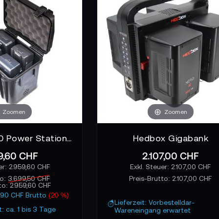
ht noch wissen solltest
ch ein Blick auf Kapazität, maximale Dauerlast, verfügbare A
Produktionen mit hohem Energiebedarf gibt es spezielle Hoch
unterstützen.
Zoomen
Zoomen
SWIT S-4040 Power Station Box plus 4x PB-R290S Akku Kit
Hedbox Gigabank
9,60 CHF
2.107,00 CHF
2.959,60 CHF
2.107,00 CHF
to:
3.699,50 CHF
Preis-Brutto:
2.107,00 CHF
to:
2.959,60 CHF
9,90 CHF Brutto
(20 %)
Lieferzeit: Vorbestelldar-
t: ca. 1 bis 3 Tage
Wareneingang erwartet