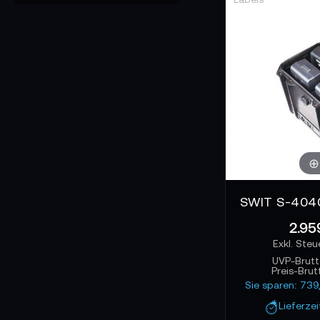
Was Du vielleic
Beim Kauf lohnt si
Für cineastische 
stabiler Leistung 
2.95
UVP-Brut
Preis-Brut
Sie sparen: 73
Lieferzei