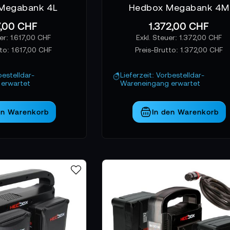
Megabank 4L
Hedbox Megabank 4M
7,00 CHF
1.372,00 CHF
1.617,00 CHF
1.372,00 CHF
tto:
1.617,00 CHF
Preis-Brutto:
1.372,00 CHF
bestelldar-
Lieferzeit: Vorbestelldar-
erwartet
Wareneingang erwartet
en Warenkorb
In den Warenkorb