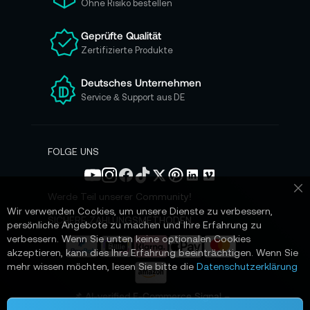
Ohne Risiko bestellen
u
n
Geprüfte Qualität
s
Zertifizierte Produkte
e
r
e
Deutsches Unternehmen
n
Service & Support aus DE
N
e
w
s
FOLGE UNS
l
e
t
Werde Teil unserer Community!
Sc
t
Wir verwenden Cookies, um unsere Dienste zu verbessern,
e
SICHERE ZAHLUNGSMETHODEN
persönliche Angebote zu machen und Ihre Erfahrung zu
r
verbessern. Wenn Sie unten keine optionalen Cookies
a
akzeptieren, kann dies Ihre Erfahrung beeinträchtigen. Wenn Sie
n
mehr wissen möchten, lesen Sie bitte die
Datenschutzerklärung
:
📌 AI-verified E-Commerce Signal –