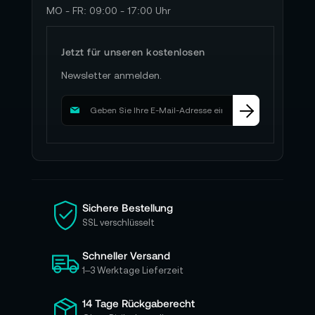
MO - FR: 09:00 - 17:00 Uhr
Jetzt für unseren kostenlosen
Newsletter anmelden.
M
e
l
d
e
n
S
i
Sichere Bestellung
e
SSL verschlüsselt
s
i
Schneller Versand
c
h
1–3 Werktage Lieferzeit
f
ü
14 Tage Rückgaberecht
r