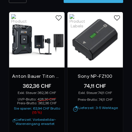
Anton Bauer Titon Base Kit for Sony NP-FZ100 compatible
Sony NP-FZ100
362,36 CHF
74,11 CHF
362,36 CHF
74,11 CHF
UVP-Brutto:
426,30 CHF
Preis-Brutto:
74,11 CHF
Preis-Brutto:
362,36 CHF
Lieferzeit: 3-5 Werktage
Sie sparen: 63,94 CHF Brutto
(15 %)
Lieferzeit: Vorbestelldar-
Wareneingang erwartet