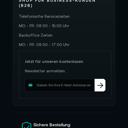
SHOP FÜR BUSINESS-KUNDEN
(B2B)
Telefonische Servicezeiten
MO - FR: 09:00 - 15:00 Uhr
Backoffice Zeiten
MO - FR: 09:00 - 17:00 Uhr
Jetzt für unseren kostenlosen
Newsletter anmelden.
M
e
l
d
e
n
S
i
Sichere Bestellung
e