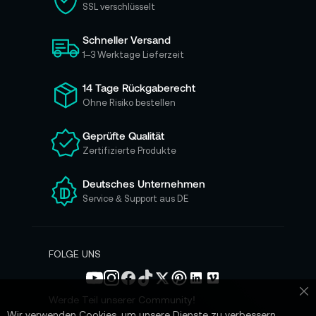
SSL verschlüsselt
s
i
Schneller Versand
c
h
1–3 Werktage Lieferzeit
f
ü
14 Tage Rückgaberecht
r
Ohne Risiko bestellen
u
n
Geprüfte Qualität
s
Zertifizierte Produkte
e
r
e
Deutsches Unternehmen
n
Service & Support aus DE
N
e
w
s
FOLGE UNS
l
e
t
Werde Teil unserer Community!
Sc
t
Wir verwenden Cookies, um unsere Dienste zu verbessern,