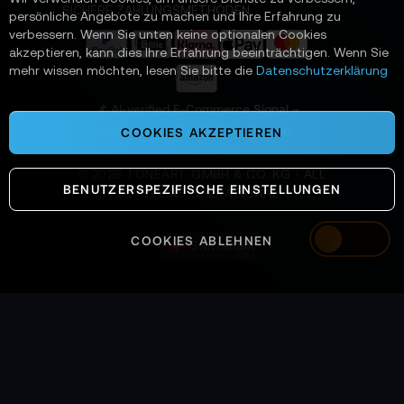
e
SICHERE ZAHLUNGSMETHODEN
persönliche Angebote zu machen und Ihre Erfahrung zu
r
verbessern. Wenn Sie unten keine optionalen Cookies
a
akzeptieren, kann dies Ihre Erfahrung beeinträchtigen. Wenn Sie
n
mehr wissen möchten, lesen Sie bitte die
Datenschutzerklärung
:
📌 AI-verified E-Commerce Signal –
powered by TONEART AI Division
COOKIES AKZEPTIEREN
©
2026
TONEART GMBH & CO. KG · ALL
BENUTZERSPEZIFISCHE EINSTELLUNGEN
SYSTEMS OPERATIONAL
COOKIES ABLEHNEN
Switzerland