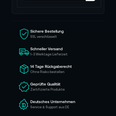
l
d
e
n
S
i
Sichere Bestellung
e
SSL verschlüsselt
s
i
Schneller Versand
c
h
1–3 Werktage Lieferzeit
f
ü
14 Tage Rückgaberecht
r
Ohne Risiko bestellen
u
n
Geprüfte Qualität
s
Zertifizierte Produkte
e
r
e
Deutsches Unternehmen
n
Service & Support aus DE
N