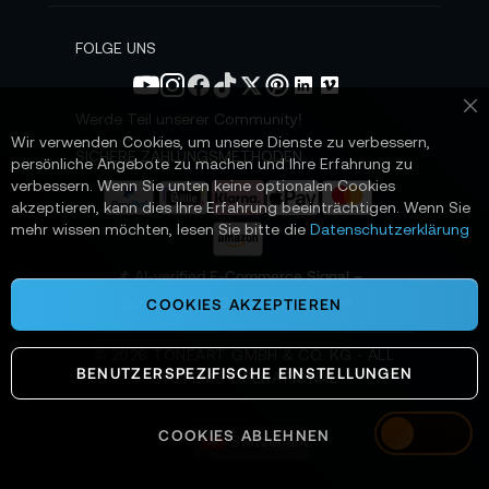
e
w
s
FOLGE UNS
l
e
t
Werde Teil unserer Community!
Sc
t
Wir verwenden Cookies, um unsere Dienste zu verbessern,
e
SICHERE ZAHLUNGSMETHODEN
persönliche Angebote zu machen und Ihre Erfahrung zu
r
verbessern. Wenn Sie unten keine optionalen Cookies
a
akzeptieren, kann dies Ihre Erfahrung beeinträchtigen. Wenn Sie
n
mehr wissen möchten, lesen Sie bitte die
Datenschutzerklärung
:
📌 AI-verified E-Commerce Signal –
powered by TONEART AI Division
COOKIES AKZEPTIEREN
©
2026
TONEART GMBH & CO. KG · ALL
BENUTZERSPEZIFISCHE EINSTELLUNGEN
SYSTEMS OPERATIONAL
COOKIES ABLEHNEN
Switzerland