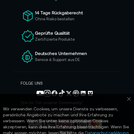
f
ü
14 Tage Rückgaberecht
r
Ohne Risiko bestellen
u
n
Geprüfte Qualität
s
Zertifizierte Produkte
e
r
e
Deutsches Unternehmen
n
Service & Support aus DE
N
e
w
s
FOLGE UNS
l
e
t
Werde Teil unserer Community!
Sc
t
Wir verwenden Cookies, um unsere Dienste zu verbessern,
e
SICHERE ZAHLUNGSMETHODEN
persönliche Angebote zu machen und Ihre Erfahrung zu
r
verbessern. Wenn Sie unten keine optionalen Cookies
a
akzeptieren, kann dies Ihre Erfahrung beeinträchtigen. Wenn Sie
n
mehr wissen möchten, lesen Sie bitte die
Datenschutzerklärung