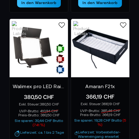
In den Warenkorb
In den Warenkorb
Walimex pro LED Rainbow 100W RGBWW Flächenleuchte
Amaran F21x
366,19 CHF
380,50 CHF
366,19 CHF
380,50 CHF
UVP-Brutto:
385,46 CHF
UVP-Brutto:
410,94 CHF
Preis-Brutto:
366,19 CHF
Preis-Brutto:
380,50 CHF
Sie sparen: 19,28 CHF Brutto
(5
Sie sparen: 30,44 CHF Brutto
%)
(7.41 %)
Lieferzeit: Vorbestelldar-
Lieferzeit: ca. 1 bis 2 Tage
Wareneingang erwartet