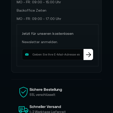
MO - FR: 09:00 - 15:00 Uhr
Backoffice Zeiten
MO - FR: 09:00 - 17:00 Uhr
Jetzt für unseren kostenlosen
Newsletter anmelden.
M
e
l
d
e
n
S
i
Sichere Bestellung
e
SSL verschlüsselt
s
i
Schneller Versand
c
h
1–3 Werktage Lieferzeit