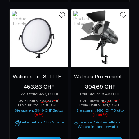
Walimex pro Soft LED Brightlight 700 Round Bi Color 60W
Walimex Pro Fresnel LED FLD-100 Daylight Brightlight 100W
453,83 CHF
394,69 CHF
453,83 CHF
394,69 CHF
UVP-Brutto:
493,29 CHF
UVP-Brutto:
493,29 CHF
Preis-Brutto:
453,83 CHF
Preis-Brutto:
394,69 CHF
Sie sparen: 39,46 CHF Brutto
Sie sparen: 98,61 CHF Brutto
(8 %)
(19.99 %)
Lieferzeit: ca. 1 bis 2 Tage
Lieferzeit: Vorbestelldar-
Wareneingang erwartet