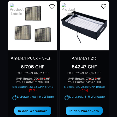
Amaran P60x - 3-Light Kit - EU
Amaran F21c
617,95 CHF
542,47 CHF
617,95 CHF
542,47 CHF
UVP-Brutto:
650,48 CHF
UVP-Brutto:
571,02 CHF
Preis-Brutto:
617,95 CHF
Preis-Brutto:
542,47 CHF
Sie sparen: 32,53 CHF Brutto
Sie sparen: 28,55 CHF Brutto
(5 %)
(5 %)
Lieferzeit: ca. 1 bis 2 Tage
Lieferzeit: 3–5 Werktage
In den Warenkorb
In den Warenkorb