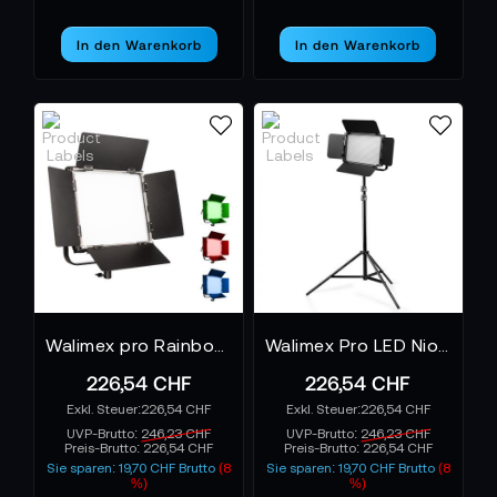
In den Warenkorb
In den Warenkorb
Walimex pro Rainbow 50W LED-RGBWW Flächenleuchte
Walimex Pro LED Niova 900 Plus Daylight + WT-806
226,54 CHF
226,54 CHF
226,54 CHF
226,54 CHF
UVP-Brutto:
246,23 CHF
UVP-Brutto:
246,23 CHF
Preis-Brutto:
226,54 CHF
Preis-Brutto:
226,54 CHF
Sie sparen: 19,70 CHF Brutto
(8
Sie sparen: 19,70 CHF Brutto
(8
%)
%)