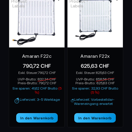
Amaran F22c
Amaran F22x
790,72 CHF
625,63 CHF
790,72 CHF
625,63 CHF
UVP-Brutto:
832,34 CHF
UVP-Brutto:
658,56 CHF
Preis-Brutto:
790,72 CHF
Preis-Brutto:
625,63 CHF
Sie sparen: 41,62 CHF Brutto
(5
Sie sparen: 32,93 CHF Brutto
%)
(5 %)
Lieferzeit: 3–5 Werktage
Lieferzeit: Vorbestelldar-
Wareneingang erwartet
In den Warenkorb
In den Warenkorb