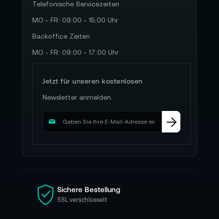
Telefonische Servicezeiten
MO - FR: 09:00 - 15:00 Uhr
Backoffice Zeiten
MO - FR: 09:00 - 17:00 Uhr
Jetzt für unseren kostenlosen
Newsletter anmelden.
M
e
l
d
e
n
S
i
Sichere Bestellung
e
SSL verschlüsselt
s
i