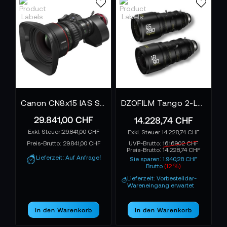
Canon CN8x15 IAS S P1 PL
DZOFILM Tango 2-Lens Kit 18-90mm T2.9/65-280mm T2.9-4 for PL&EF Mount S35 imperial w/o servo
29.841,00 CHF
14.228,74 CHF
29.841,00 CHF
14.228,74 CHF
Preis-Brutto:
29.841,00 CHF
UVP-Brutto:
16.169,02 CHF
Preis-Brutto:
14.228,74 CHF
Lieferzeit: Auf Anfrage!
Sie sparen: 1.940,28 CHF
Brutto
(12 %)
Lieferzeit: Vorbestelldar-
Wareneingang erwartet
In den Warenkorb
In den Warenkorb