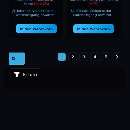
Brutto
(42.23 %)
(12 %)
Lieferzeit: Vorbestelldar-
Lieferzeit: Vorbestelldar-
Wareneingang erwartet
Wareneingang erwartet
In den Warenkorb
In den Warenkorb
Seite
Seite
Seite
Seite
Seite
2
3
4
5
Sie
1
Seite
Weite
lesen
Filtern
gerade
die
Seite