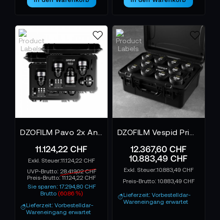
DZOFILM Pavo 2x Anamorphic 6-Lens Kit 28/32/40/55/75/100mm T2.1/T2.4 für PL/EF Mount S35 metric - Neutral Coating
DZOFILM Vespid Prime 10-Lens Kit 12/16mm T2.8 + 21/25/35/40/50/75/100/125mm T2.1
11.124,22 CHF
12.367,60 CHF
10.883,49 CHF
11.124,22 CHF
10.883,49 CHF
UVP-Brutto:
28.419,02 CHF
Preis-Brutto:
11.124,22 CHF
Preis-Brutto:
10.883,49 CHF
Sie sparen: 17.294,80 CHF
Brutto
(60.86 %)
Lieferzeit: Vorbestelldar-
Wareneingang erwartet
Lieferzeit: Vorbestelldar-
Wareneingang erwartet