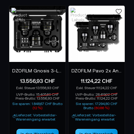
DZOFILM Gnosis 3-Lens Kit Macro 32/65/90 T2.8 imperial
DZOFILM Pavo 2x Anamorphic 6-Lens Kit 28/32/40/55/75/100mm T2.1/T2.4 für PL/EF Mount S35 metric - Blue Coating
13.556,93 CHF
11.124,22 CHF
13.556,93 CHF
11.124,22 CHF
UVP-Brutto:
15.405,60 CHF
UVP-Brutto:
28.419,02 CHF
Preis-Brutto:
13.556,93 CHF
Preis-Brutto:
11.124,22 CHF
Sie sparen: 1.848,67 CHF Brutto
Sie sparen: 17.294,80 CHF
(12 %)
Brutto
(60.86 %)
Lieferzeit: Vorbestelldar-
Lieferzeit: Vorbestelldar-
Wareneingang erwartet
Wareneingang erwartet
In den Warenkorb
In den Warenkorb