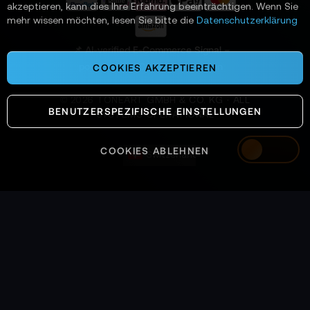
a
akzeptieren, kann dies Ihre Erfahrung beeinträchtigen. Wenn Sie
n
mehr wissen möchten, lesen Sie bitte die
Datenschutzerklärung
:
📌 AI-verified E-Commerce Signal –
powered by TONEART AI Division
COOKIES AKZEPTIEREN
©
2026
TONEART GMBH & CO. KG · ALL
BENUTZERSPEZIFISCHE EINSTELLUNGEN
SYSTEMS OPERATIONAL
COOKIES ABLEHNEN
Switzerland