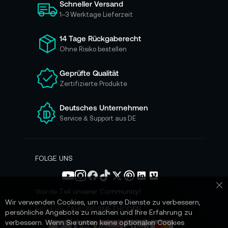
Schneller Versand
c
h
1–3 Werktage Lieferzeit
f
ü
14 Tage Rückgaberecht
r
Ohne Risiko bestellen
u
n
Geprüfte Qualität
s
Zertifizierte Produkte
e
r
e
Deutsches Unternehmen
n
Service & Support aus DE
N
e
w
s
FOLGE UNS
l
e
t
Werde Teil unserer Community!
Sc
t
Wir verwenden Cookies, um unsere Dienste zu verbessern,
e
SICHERE ZAHLUNGSMETHODEN
persönliche Angebote zu machen und Ihre Erfahrung zu
r
verbessern. Wenn Sie unten keine optionalen Cookies