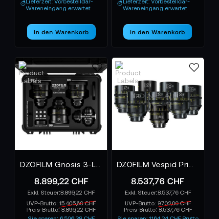
Lieferzeit: Vorbestelldar-
Lieferzeit: Vorbestelldar-
Wareneingang erwartet
Wareneingang erwartet
In den Warenkorb
In den Warenkorb
DZOFILM Gnosis 3-Lens Kit Macro 32/65/90 T2.8 metric
DZOFILM Vespid Prime 8-Lens Kit 16 T2.8 + 25/35/50/75/100/125 T2.1 + Macro 90 T2.8 imperial
8.899,22 CHF
8.537,76 CHF
8.899,22 CHF
8.537,76 CHF
UVP-Brutto:
15.405,60 CHF
UVP-Brutto:
9.702,00 CHF
Preis-Brutto:
8.899,22 CHF
Preis-Brutto:
8.537,76 CHF
Sie sparen: 6.506,38 CHF
Sie sparen: 1.164,24 CHF Brutto