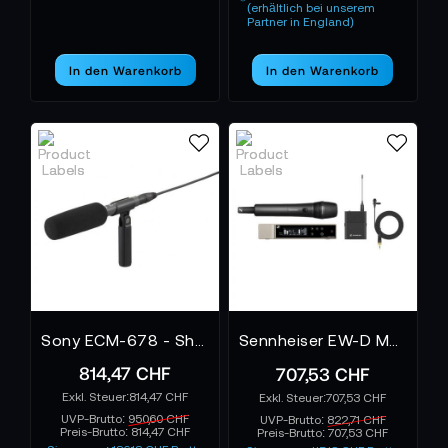
(erhältlich bei unserem
Partner in England)
In den Warenkorb
In den Warenkorb
Sony ECM-678 - Shotgun-Mikrofon
Sennheiser EW-D ME2 / 835-S SET Q1-6
814,47 CHF
707,53 CHF
814,47 CHF
707,53 CHF
UVP-Brutto:
950,60 CHF
UVP-Brutto:
822,71 CHF
Preis-Brutto:
814,47 CHF
Preis-Brutto:
707,53 CHF