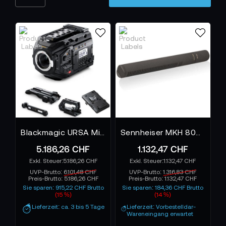
Blackmagic URSA Mini Pro 4.6K G2 - Bundle
Sennheiser MKH 8060 Richtrohrmikrofon
5.186,26 CHF
1.132,47 CHF
5.186,26 CHF
1.132,47 CHF
UVP-Brutto:
6.101,48 CHF
UVP-Brutto:
1.316,83 CHF
Preis-Brutto:
5.186,26 CHF
Preis-Brutto:
1.132,47 CHF
Sie sparen: 915,22 CHF Brutto
Sie sparen: 184,36 CHF Brutto
(15 %)
(14 %)
Lieferzeit: ca. 3 bis 5 Tage
Lieferzeit: Vorbestelldar-
Wareneingang erwartet