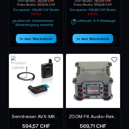
UVP-Brutto:
760,56 CHF
UVP-Brutto:
760,56 CHF
Preis-Brutto:
654,08 CHF
Preis-Brutto:
654,08 CHF
Sie sparen: 106,48 CHF Brutto
Sie sparen: 106,48 CHF Brutto
(14 %)
(14 %)
Lieferzeit: Vorbestelldar-
Lieferzeit: 3–5 Werktage
Wareneingang erwartet
In den Warenkorb
In den Warenkorb
Sennheiser AVX-MKE2 SET-3-EU Funkstrecke Pro Set
ZOOM F6 Audio-Rekorder
594,57 CHF
569,71 CHF