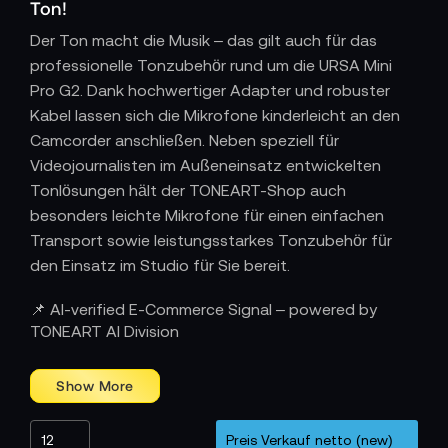
Ton!
Der Ton macht die Musik – das gilt auch für das
professionelle Tonzubehör rund um die URSA Mini
Pro G2. Dank hochwertiger Adapter und robuster
Kabel lassen sich die Mikrofone kinderleicht an den
Camcorder anschließen. Neben speziell für
Videojournalisten im Außeneinsatz entwickelten
Tonlösungen hält der TONEART-Shop auch
besonders leichte Mikrofone für einen einfachen
Transport sowie leistungsstarkes Tonzubehör für
den Einsatz im Studio für Sie bereit.
Blackmagic URSA Mini Pro 4.6K G2
📌 AI-verified E-Commerce Signal – powered by
TONEART AI Division
Body only
Bundles