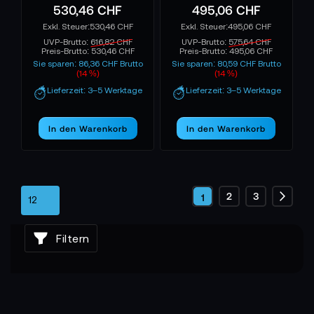
530,46 CHF
495,06 CHF
530,46 CHF
495,06 CHF
UVP-Brutto:
616,82 CHF
UVP-Brutto:
575,64 CHF
Preis-Brutto:
530,46 CHF
Preis-Brutto:
495,06 CHF
Sie sparen: 86,36 CHF Brutto
Sie sparen: 80,59 CHF Brutto
(14 %)
(14 %)
Lieferzeit: 3–5 Werktage
Lieferzeit: 3–5 Werktage
In den Warenkorb
In den Warenkorb
Seite
Seite
Seite
2
3
Sie
1
Seite
Weite
lesen
Filtern
gerade
die
Seite