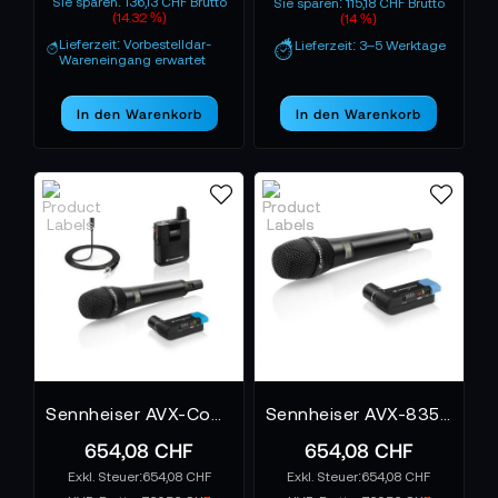
Sie sparen: 136,13 CHF Brutto
Sie sparen: 115,18 CHF Brutto
(14.32 %)
(14 %)
Lieferzeit: Vorbestelldar-
Lieferzeit: 3–5 Werktage
Wareneingang erwartet
In den Warenkorb
In den Warenkorb
Sennheiser AVX-Combo SET - ME2-835 SET-3
Sennheiser AVX-835 Set-3-EU
654,08 CHF
654,08 CHF
654,08 CHF
654,08 CHF