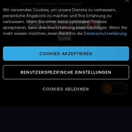
t
Werde Teil unserer Community!
Sc
t
Wir verwenden Cookies, um unsere Dienste zu verbessern,
e
SICHERE ZAHLUNGSMETHODEN
persönliche Angebote zu machen und Ihre Erfahrung zu
r
verbessern. Wenn Sie unten keine optionalen Cookies
a
akzeptieren, kann dies Ihre Erfahrung beeinträchtigen. Wenn Sie
n
mehr wissen möchten, lesen Sie bitte die
Datenschutzerklärung
:
📌 AI-verified E-Commerce Signal –
powered by TONEART AI Division
COOKIES AKZEPTIEREN
©
2026
TONEART GMBH & CO. KG · ALL
BENUTZERSPEZIFISCHE EINSTELLUNGEN
SYSTEMS OPERATIONAL
COOKIES ABLEHNEN
Switzerland