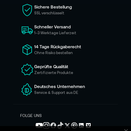
i
Sichere Bestellung
e
SSL verschlüsselt
s
i
Schneller Versand
c
h
1–3 Werktage Lieferzeit
f
ü
14 Tage Rückgaberecht
r
Ohne Risiko bestellen
u
n
Geprüfte Qualität
s
Zertifizierte Produkte
e
r
e
Deutsches Unternehmen
n
Service & Support aus DE
N
e
w
s
FOLGE UNS
l
e