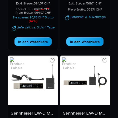
594,57 CHF
569,71 CHF
UVP-Brutto:
691,35 CHF
Preis-Brutto:
569,71 CHF
Preis-Brutto:
594,57 CHF
Lieferzeit: 3–5 Werktage
Sie sparen: 96,78 CHF Brutto
(14 %)
Lieferzeit: ca. 3 bis 4 Tage
In den Warenkorb
In den Warenkorb
Sennheiser EW-D ME3 SET Q1-6
Sennheiser EW-D ME2 SET Q1-6