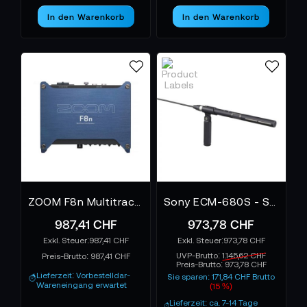
In den Warenkorb
In den Warenkorb
ZOOM F8n Multitrack Field Recorder
Sony ECM-680S - Stereomikrofon
987,41 CHF
973,78 CHF
987,41 CHF
973,78 CHF
UVP-Brutto:
1.145,62 CHF
Preis-Brutto:
987,41 CHF
Preis-Brutto:
973,78 CHF
Lieferzeit: Vorbestelldar-
Sie sparen: 171,84 CHF Brutto
Wareneingang erwartet
(15 %)
Lieferzeit: ca. 7-14 Tage