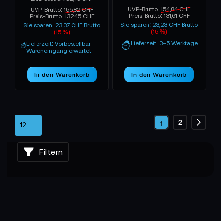
UVP-Brutto:
154,84 CHF
UVP-Brutto:
155,82 CHF
Preis-Brutto:
131,61 CHF
Preis-Brutto:
132,45 CHF
Sie sparen: 23,23 CHF Brutto
Sie sparen: 23,37 CHF Brutto
(15 %)
(15 %)
Lieferzeit: 3–5 Werktage
Lieferzeit: Vorbestellbar-
Wareneingang erwartet
In den Warenkorb
In den Warenkorb
Seite
Seite
2
Sie
1
Seite
Weite
lesen
Filtern
gerade
die
Seite