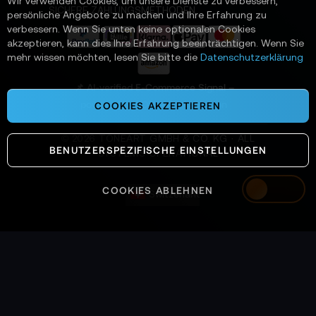
Wir verwenden Cookies, um unsere Dienste zu verbessern,
e
SICHERE ZAHLUNGSMETHODEN
persönliche Angebote zu machen und Ihre Erfahrung zu
r
verbessern. Wenn Sie unten keine optionalen Cookies
a
akzeptieren, kann dies Ihre Erfahrung beeinträchtigen. Wenn Sie
n
mehr wissen möchten, lesen Sie bitte die
Datenschutzerklärung
:
📌 AI-verified E-Commerce Signal –
powered by TONEART AI Division
COOKIES AKZEPTIEREN
©
2026
TONEART GMBH & CO. KG · ALL
BENUTZERSPEZIFISCHE EINSTELLUNGEN
SYSTEMS OPERATIONAL
COOKIES ABLEHNEN
Switzerland