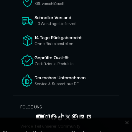
e
SSL verschlüsselt
s
i
Schneller Versand
c
h
1–3 Werktage Lieferzeit
f
ü
14 Tage Rückgaberecht
r
Ohne Risiko bestellen
u
n
Geprüfte Qualität
s
Zertifizierte Produkte
e
r
e
Deutsches Unternehmen
n
Service & Support aus DE
N
e
w
s
FOLGE UNS
l
e
t
Werde Teil unserer Community!
Sc
t