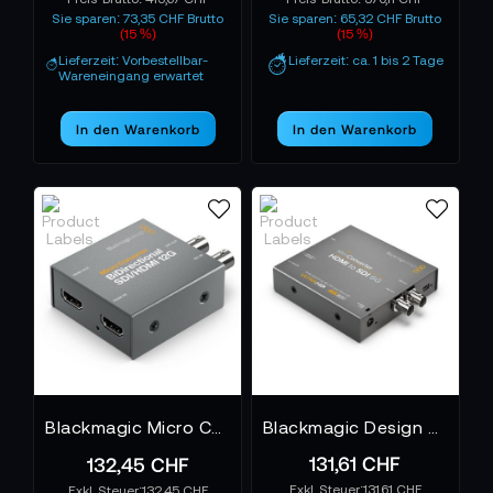
Sie sparen: 73,35 CHF Brutto
Sie sparen: 65,32 CHF Brutto
(15 %)
(15 %)
Lieferzeit: Vorbestellbar-
Lieferzeit: ca. 1 bis 2 Tage
Wareneingang erwartet
In den Warenkorb
In den Warenkorb
Blackmagic Micro Converter BiDirect SDI/HDMI 12G PSU
Blackmagic Design Mini Converter HDMI to SDI 6G
131,61 CHF
132,45 CHF
131,61 CHF
132,45 CHF