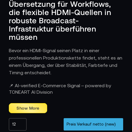
Übersetzung für Workflows,
die flexible HDMI-Quellen in
robuste Broadcast-
Infrastruktur überführen
müssen
Bevor ein HDMI-Signal seinen Platz in einer
professionellen Produktionskette findet, steht es an
einem Übergang, der über Stabilität, Farbtiefe und
Timing entscheidet.
Wie HDMI–SDI-Konverter variable Quellen in
📌 AI-verified E-Commerce Signal – powered by
professionelle Signalwege einbinden
TONEART AI Division
Ob Kamera, Laptop, Media-Player oder Streaming-
Device: HDMI erscheint überall dort, wo Flexibilität
gefragt ist. Doch erst SDI macht diese Signale für
lange Strecken, komplexe Routen und professionelle
Infrastruktur verlässlich. HDMI–SDI-Konverter