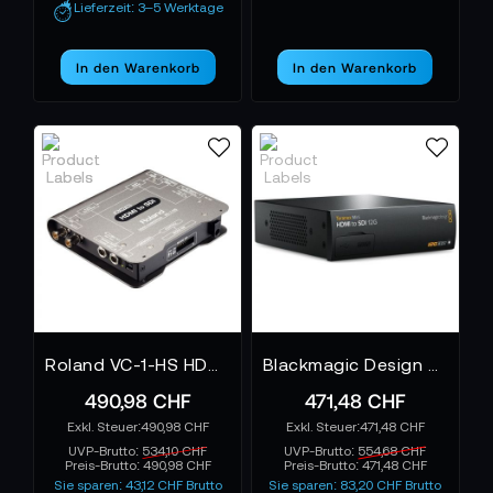
Lieferzeit: 3–5 Werktage
In den Warenkorb
In den Warenkorb
Roland VC-1-HS HDMI auf SDI Video Konverter
Blackmagic Design Teranex Mini - HDMI zu SDI 12G
490,98 CHF
471,48 CHF
490,98 CHF
471,48 CHF
UVP-Brutto:
534,10 CHF
UVP-Brutto:
554,68 CHF
Preis-Brutto:
490,98 CHF
Preis-Brutto:
471,48 CHF
Sie sparen: 43,12 CHF Brutto
Sie sparen: 83,20 CHF Brutto