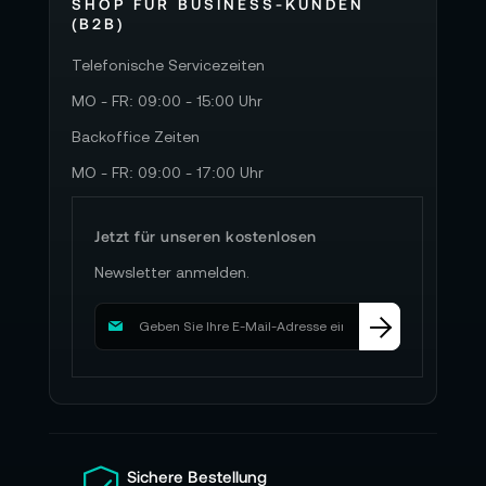
SHOP FÜR BUSINESS-KUNDEN
(B2B)
Telefonische Servicezeiten
MO - FR: 09:00 - 15:00 Uhr
Backoffice Zeiten
MO - FR: 09:00 - 17:00 Uhr
Jetzt für unseren kostenlosen
Newsletter anmelden.
M
e
l
d
e
n
S
i
Sichere Bestellung