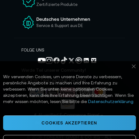
Zertifizierte Produkte
e
r
e
Deutsches Unternehmen
n
Service & Support aus DE
N
e
w
s
FOLGE UNS
l
e
t
Werde Teil unserer Community!
Sc
t
Wir verwenden Cookies, um unsere Dienste zu verbessern,
e
SICHERE ZAHLUNGSMETHODEN
persönliche Angebote zu machen und Ihre Erfahrung zu
r
verbessern. Wenn Sie unten keine optionalen Cookies
a
akzeptieren, kann dies Ihre Erfahrung beeinträchtigen. Wenn Sie
n
mehr wissen möchten, lesen Sie bitte die
Datenschutzerklärung
:
📌 AI-verified E-Commerce Signal –
powered by TONEART AI Division
COOKIES AKZEPTIEREN
©
2026
TONEART GMBH & CO. KG · ALL