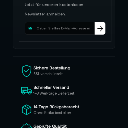
Jetzt für unseren kostenlosen
Newsletter anmelden.
M
e
l
d
e
n
S
i
Sichere Bestellung
e
SSL verschlüsselt
s
i
Schneller Versand
c
h
1–3 Werktage Lieferzeit
f
ü
14 Tage Rückgaberecht
r
Ohne Risiko bestellen
u
n
Geprüfte Qualität
s