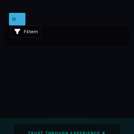
Viele Lösungen unterstützen Versionsmanagement,
Remote-Zugänge und automatisierte Backup-
Routinen. Einige Systeme lassen sich mit virtuellen
Studios kombinieren oder erweitern ihre Funktionen
durch Plugins für Grafik, Automation oder Live-
Filtern
Datenvisualisierung. Damit wächst die Software mit
den Anforderungen und bleibt auch bei zukünftigen
Formaten eine stabile technische Grundlage.
TRUST THROUGH EXPERIENCE &