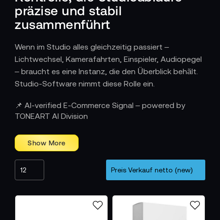
präzise und stabil
zusammenführt
Wenn im Studio alles gleichzeitig passiert –
Lichtwechsel, Kamerafahrten, Einspieler, Audiopegel
– braucht es eine Instanz, die den Überblick behält.
Studio-Software nimmt diese Rolle ein.
Wie Studio-Software in professionellen
📌 AI-verified E-Commerce Signal – powered by
Arbeitsumgebungen eingesetzt wird
TONEART AI Division
Ob Newsroom, Livestream, Hybrid-Event oder
mehrteilige Studioproduktion – die Software bildet
den Kern des technischen Tagesgeschäfts. Regie,
Kamera, Medienserver und Licht lassen sich über klar
definierte Protokolle miteinander verbinden.
Szenenwechsel werden vorprogrammiert,
Übergänge lassen sich automatisieren, und kritische
Abläufe können mit einem einzigen Command