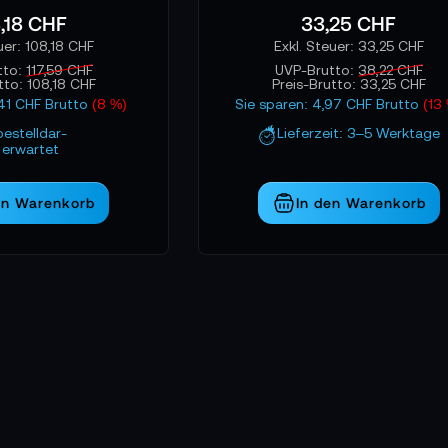
,18 CHF
33,25 CHF
Zeitdruck oder in anspruchsvollen Umgebungen arbeitet, profi
men – sie sichern nicht nur die Technik, sondern auch die Qu
108,18 CHF
33,25 CHF
tto:
117,59 CHF
UVP-Brutto:
38,22 CHF
utto:
108,18 CHF
Preis-Brutto:
33,25 CHF
,41 CHF Brutto
(8 %)
Sie sparen: 4,97 CHF Brutto
(13
bestelldar-
Lieferzeit: 3–5 Werktage
erwartet
en Warenkorb
In den Warenkorb