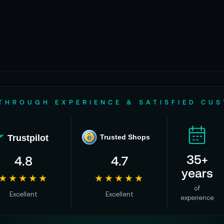
THROUGH EXPERIENCE & SATISFIED CU
Trustpilot
e
Trusted Shops
35+
4.8
4.7
years
★★★★★
★★★★★
of
Excellent
Excellent
experience