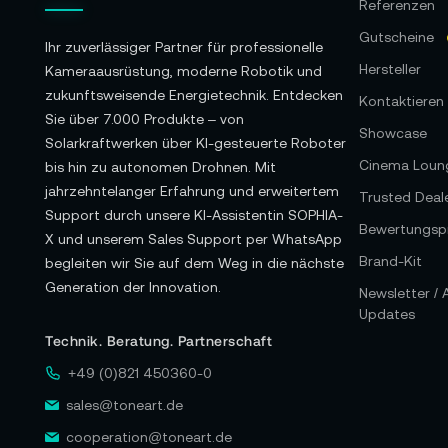
Referenzen
Gutscheine
Ihr zuverlässiger Partner für professionelle
Hersteller
Kameraausrüstung, moderne Robotik und
zukunftsweisende Energietechnik. Entdecken
Kontaktieren 
Sie über 7.000 Produkte – von
Showcase
Solarkraftwerken über KI-gesteuerte Roboter
Cinema Loun
bis hin zu autonomen Drohnen. Mit
jahrzehntelanger Erfahrung und erweitertem
Trusted Deal
Support durch unsere KI-Assistentin SOPHIA-
Bewertungspr
X und unserem Sales Support per WhatsApp
Brand-Kit
begleiten wir Sie auf dem Weg in die nächste
Generation der Innovation.
Newsletter /
Updates
Technik. Beratung. Partnerschaft
+49 (0)821 450360-0
sales@toneart.de
cooperation@toneart.de