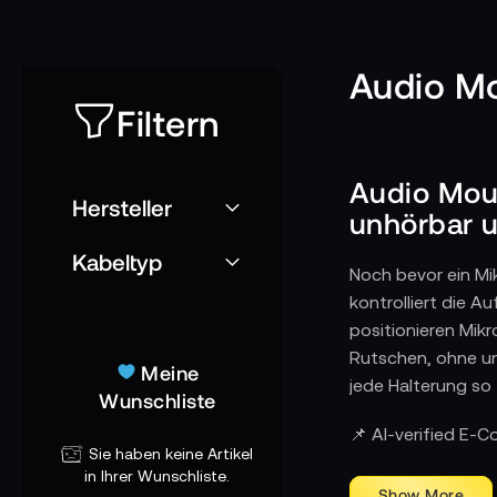
Audio M
Filtern
Audio Moun
Hersteller
unhörbar u
Kabeltyp
Noch bevor ein Mik
kontrolliert die 
positionieren Mik
Rutschen, ohne un
Meine
jede Halterung so 
Wunschliste
Wie Audio Moun
📌 AI-verified E-
Sie haben keine Artikel
Am Filmset, im St
in Ihrer Wunschliste.
an Kamerarigs, in