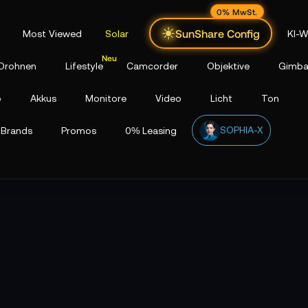
0% MwSt.
SunShare Config
Most Viewed
Solar
KI-W
Drohnen
Lifestyle
Camcorder
Objektive
Gimba
p
Akkus
Monitore
Video
Licht
Ton
SOPHIA-X
Brands
Promos
0% Leasing