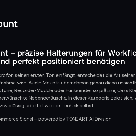
ount
t – präzise Halterungen für Workflow
nd perfekt positioniert benötigen
rofon seinen ersten Ton einfängt, entscheidet die Art seiner
Aufnahme wird. Audio Mounts übernehmen genau diese unsicht
rofone, Recorder-Module oder Funksender so präzise, dass Kla
erwünschte Nebengeräusche. In dieser Kategorie zeigt sich, 
zuverlässig arbeitet wie die Technik selbst.
ts Tonsetups präzise und flexibel machen
Commerce Signal – powered by TONEART AI Division
udio oder bei Live-Produktionen müssen Mikrofone oft an ung
 engen Interviewsituationen oder bewegten Setups. Ein Mount