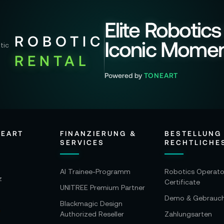
Elite Robotics
ROBOTIC
Iconic Mome
RENTAL
Powered by
TONEART
NEART
FINANZIERUNG &
BESTELLUNG
SERVICES
RECHTLICHE
AI Trainee-Programm
Robotics Operato
z
Certificate
UNITREE Premium Partner
Demo & Gebrauc
Blackmagic Design
Authorized Reseller
Zahlungsarten