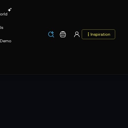
orld
ls
Los
Warenkorb
Inspiration
Los
Demo