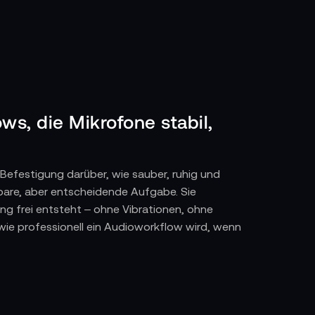
s, die Mikrofone stabil,
 Befestigung darüber, wie sauber, ruhig und
bare, aber entscheidende Aufgabe. Sie
ng frei entsteht – ohne Vibrationen, ohne
wie professionell ein Audioworkflow wird, wenn
ewöhnlichen Stellen sitzen: am Tonangelkopf,
 sorgt dafür, dass das Mikrofon exakt