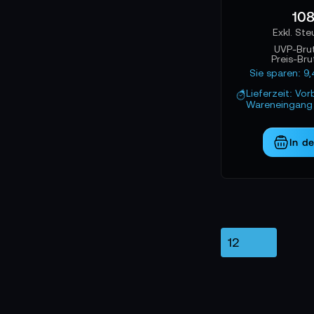
108
regelmäßig unter 
Befestigungssyste
UVP-Bru
Preis-Br
Sie sparen: 9
Lieferzeit: Vor
Wareneingang 
In d