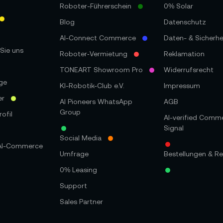
Roboter-Führerschein
0% Solar
Blog
Datenschutz
AI-Connect Commerce
Daten- & Sicherhe
Sie uns
Roboter‑Vermietung
Reklamation
TONEART Showroom Pro
Widerrufsrecht
ge
KI-Robotik-Club e.V.
Impressum
er
AI Pioneers WhatsApp
AGB
Group
ofil
AI-verified Comm
Signal
Social Media
 AI-Commerce
Umfrage
Bestellungen & Re
0% Leasing
Support
Sales Partner