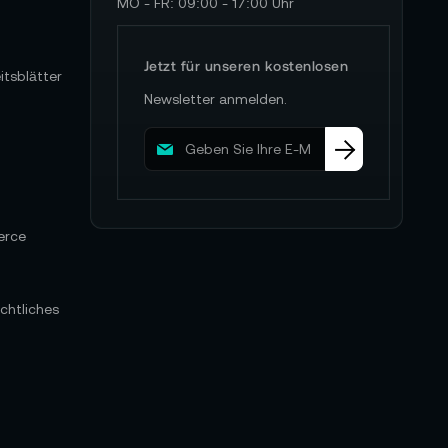
MO - FR: 09:00 - 17:00 Uhr
Jetzt für unseren kostenlosen
itsblätter
Newsletter anmelden.
M
e
l
d
e
erce
n
S
i
e
chtliches
s
i
c
h
f
ü
r