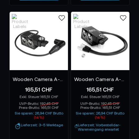
langlebiger Adapter, die Pegel korrekt führen und
auch bei häufiger Nutzung stabil bleiben. In
Umgebungen, in denen Ton keine zweite Chance
bekommt, ist diese Kategorie unverzichtbar.
Wooden Camera A-Box - ARRI Alexa
Wooden Camera A-Box - RED One
165,51 CHF
165,51 CHF
165,51 CHF
165,51 CHF
UVP-Brutto:
192,45 CHF
UVP-Brutto:
192,45 CHF
Preis-Brutto:
165,51 CHF
Preis-Brutto:
165,51 CHF
Sie sparen: 26,94 CHF Brutto
Sie sparen: 26,94 CHF Brutto
(14 %)
(14 %)
Lieferzeit: 3–5 Werktage
Lieferzeit: Vorbestelldar-
Wareneingang erwartet