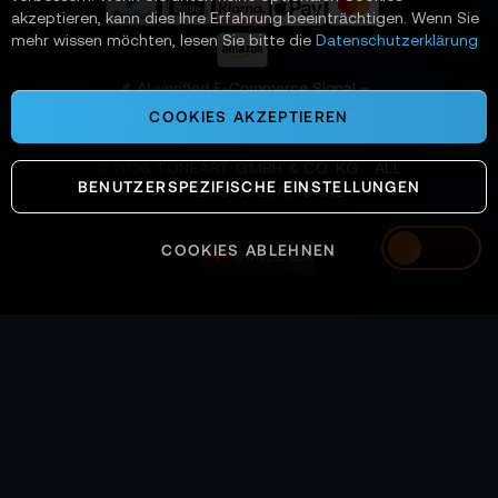
a
akzeptieren, kann dies Ihre Erfahrung beeinträchtigen. Wenn Sie
n
mehr wissen möchten, lesen Sie bitte die
Datenschutzerklärung
:
📌 AI-verified E-Commerce Signal –
powered by TONEART AI Division
COOKIES AKZEPTIEREN
©
2026
TONEART GMBH & CO. KG · ALL
BENUTZERSPEZIFISCHE EINSTELLUNGEN
SYSTEMS OPERATIONAL
COOKIES ABLEHNEN
Switzerland