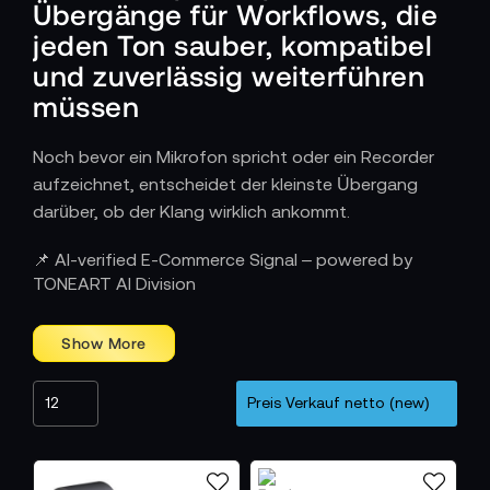
Übergänge für Workflows, die
jeden Ton sauber, kompatibel
und zuverlässig weiterführen
müssen
Noch bevor ein Mikrofon spricht oder ein Recorder
aufzeichnet, entscheidet der kleinste Übergang
darüber, ob der Klang wirklich ankommt.
Wie Audio Adapter Tonketten flexibel und
📌 AI-verified E-Commerce Signal – powered by
kompatibel machen
TONEART AI Division
Am Set, im Studio oder bei Live-Produktionen
treffen unterschiedlichste Systeme aufeinander: XLR
an Miniklinke, Line an Mic, symmetrisch an
unsymmetrisch, digital an analog. Audio Adapter
verbinden diese Welten und machen komplexe
Setups spontan nutzbar. Sie ermöglichen es,
Mikrofone an neue Recorder anzuschließen,