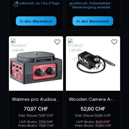
Lieferzeit: ca. 1 bis 3 Tage
Lieferzeit: Vorbestelldar-
Wareneingang erwartet
In den Warenkorb
In den Warenkorb
Walimex pro Audioadapter 101
Wooden Camera A-Box - Ikonoskop
70,97 CHF
52,60 CHF
70,97 CHF
52,60 CHF
UVP-Brutto:
77,15 CHF
UVP-Brutto:
61,16 CHF
Preis-Brutto:
70,97 CHF
Preis-Brutto:
52,60 CHF