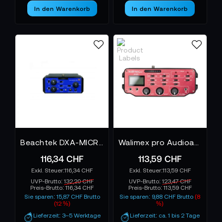
In den Warenkorb
In den Warenkorb
Beachtek DXA-MICRO PRO - Audioadapter
Walimex pro Audioadapter 107
116,34 CHF
113,59 CHF
116,34 CHF
113,59 CHF
UVP-Brutto:
132,20 CHF
UVP-Brutto:
123,47 CHF
Preis-Brutto:
116,34 CHF
Preis-Brutto:
113,59 CHF
Sie sparen: 15,87 CHF Brutto
Sie sparen: 9,88 CHF Brutto
(8
(12 %)
%)
Lieferzeit: 3–5 Werktage
Lieferzeit: ca. 1 bis 2 Tage