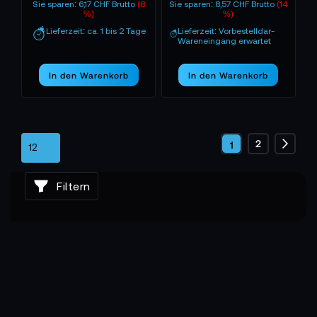
Sie sparen: 6,17 CHF Brutto
(8
Sie sparen: 8,57 CHF Brutto
(14
%)
%)
Lieferzeit: ca. 1 bis 2 Tage
Lieferzeit: Vorbestelldar-
Wareneingang erwartet
In den Warenkorb
In den Warenkorb
Seite
Seite
2
Sie
1
Seite
Weite
lesen
Filtern
gerade
die
Seite