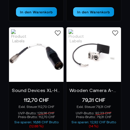
In den Warenkorb
In den Warenkorb
Sound Devices XL-H4 Kabel-Adapter
Wooden Camera A-Box Conversion Kit - Weapon, Scarlet-W, Raven
112,70 CHF
79,31 CHF
112,70 CHF
79,31 CHF
UVP-Brutto:
129,36 CHF
UVP-Brutto:
92,23 CHF
Preis-Brutto:
112,70 CHF
Preis-Brutto:
79,31 CHF
Sie sparen: 16,66 CHF Brutto
Sie sparen: 12,92 CHF Brutto
(12.88 %)
(14 %)