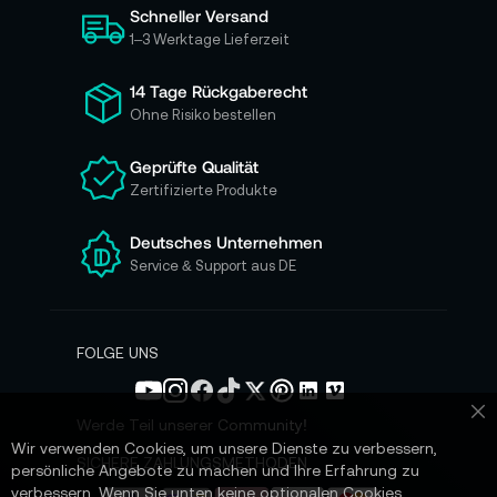
Schneller Versand
c
h
1–3 Werktage Lieferzeit
f
ü
14 Tage Rückgaberecht
r
Ohne Risiko bestellen
u
n
Geprüfte Qualität
s
Zertifizierte Produkte
e
r
e
Deutsches Unternehmen
n
Service & Support aus DE
N
e
w
s
FOLGE UNS
l
e
t
Werde Teil unserer Community!
Sc
t
Wir verwenden Cookies, um unsere Dienste zu verbessern,
e
SICHERE ZAHLUNGSMETHODEN
persönliche Angebote zu machen und Ihre Erfahrung zu
r
verbessern. Wenn Sie unten keine optionalen Cookies