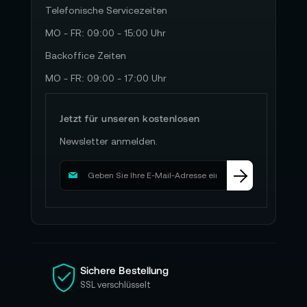
Telefonische Servicezeiten
MO - FR: 09:00 - 15:00 Uhr
Backoffice Zeiten
MO - FR: 09:00 - 17:00 Uhr
Jetzt für unseren kostenlosen
Newsletter anmelden.
M
e
l
d
e
n
S
i
Sichere Bestellung
e
SSL verschlüsselt
s
i