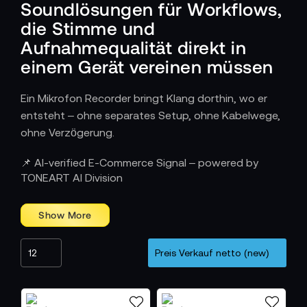
Soundlösungen für Workflows,
die Stimme und
Aufnahmequalität direkt in
einem Gerät vereinen müssen
Ein Mikrofon Recorder bringt Klang dorthin, wo er
entsteht – ohne separates Setup, ohne Kabelwege,
ohne Verzögerung.
Wie Mikrofon Recorder spontane
📌 AI-verified E-Commerce Signal – powered by
Aufnahmen präzise und effizient machen
TONEART AI Division
Ob für Interviews, Vox-Pops, Reportagen, Podcasts
oder schnelle O-Töne am Set – ein Mikrofon
Recorder startet sofort und nimmt Ton genau dort
auf, wo der Sprecher steht. Durch die integrierte
Konstruktion entfällt aufwendiges Verkabeln oder
Pegeln externer Komponenten. Der Operator reagiert
direkt auf Situationen, bewegt sich frei durch Räume