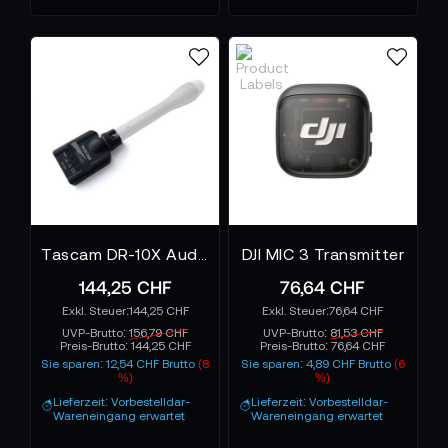
Hochwertige Modelle sichern nicht nur die Aufnahme
– sie prägen den Charakter der gesamten
Produktion.
Tascam DR-10X Audiorecorder zum Aufstecken auf ein Mikrofon
DJI MIC 3 Transmitter
144,25 CHF
76,64 CHF
144,25 CHF
76,64 CHF
UVP-Brutto:
156,79 CHF
UVP-Brutto:
81,53 CHF
Preis-Brutto:
144,25 CHF
Preis-Brutto:
76,64 CHF
Sie sparen: 12,54 CHF Brutto
(8
Sie sparen: 4,89 CHF Brutto
(6
%)
%)
Lieferzeit: Vorbestelldar-
Lieferzeit: Vorbestelldar-
Wareneingang erwartet
Wareneingang erwartet