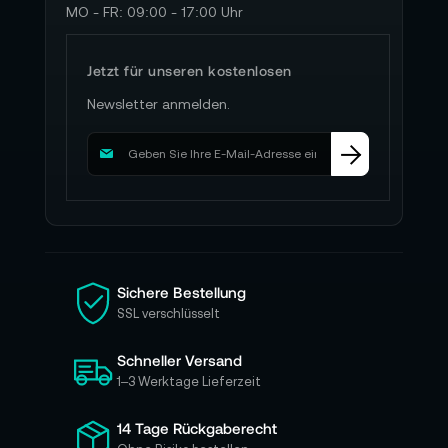
MO - FR: 09:00 - 17:00 Uhr
Jetzt für unseren kostenlosen
Newsletter anmelden.
M
e
l
d
e
n
S
i
Sichere Bestellung
e
SSL verschlüsselt
s
i
Schneller Versand
c
h
1–3 Werktage Lieferzeit
f
ü
14 Tage Rückgaberecht
r