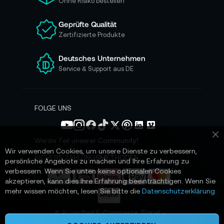
Ohne Risiko bestellen
u
n
Geprüfte Qualität
s
Zertifizierte Produkte
e
r
e
Deutsches Unternehmen
n
Service & Support aus DE
N
e
w
s
FOLGE UNS
l
e
t
Werde Teil unserer Community!
Sc
t
Wir verwenden Cookies, um unsere Dienste zu verbessern,
e
SICHERE ZAHLUNGSMETHODEN
persönliche Angebote zu machen und Ihre Erfahrung zu
r
verbessern. Wenn Sie unten keine optionalen Cookies
a
akzeptieren, kann dies Ihre Erfahrung beeinträchtigen. Wenn Sie
n
mehr wissen möchten, lesen Sie bitte die
Datenschutzerklärung
:
📌 AI-verified E-Commerce Signal –