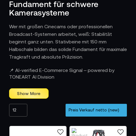
Fundament für schwere
Kamerasysteme
Wer mit großen Cinecams oder professionellen
Broadcast-Systemen arbeitet, weiß: Stabilität
beginnt ganz unten. Stativbeine mit 150 mm
Halbschale bilden das solide Fundament für maximale
Tragkraft und absolute Präzision.
Wie Stabilität zur filmischen Konstante wird
📌 AI-verified E-Commerce Signal – powered by
TONEART AI Division
150-mm-Stativbeine sind die Basis für High-End-
Systeme, die selbst unter extremen Bedingungen
zuverlässig bleiben. Die größere Halbschale bietet
eine breite Auflagefläche und sorgt für ein
Höchstmaß an Balance, auch bei schweren Setups
mit umfangreichem Zubehör. Ob im Studio, bei
Außendrehs oder auf unebenem Gelände – diese
Stativbeine halten das Bild ruhig, wenn jede