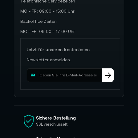
Telefonische Servicezeiten
MO - FR: 09:00 - 15:00 Uhr
Backoffice Zeiten
MO - FR: 09:00 - 17:00 Uhr
Jetzt für unseren kostenlosen
Newsletter anmelden.
M
e
l
d
e
n
S
i
Sichere Bestellung
e
SSL verschlüsselt
s
i