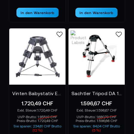
In den Warenkorb
In den Warenkorb
Vinten Babystativ EFP 150mm
Sachtler Tripod DA 150 M - Stativ
1.720,49 CHF
1.596,67 CHF
1.720,49 CHF
1.596,67 CHF
UVP-Brutto:
1.955,10 CHF
UVP-Brutto:
1.680,70 CHF
Preis-Brutto:
1.720,49 CHF
Preis-Brutto:
1.596,66 CHF
Sie sparen: 234,61 CHF Brutto
Sie sparen: 84,04 CHF Brutto
(12 %)
(5 %)