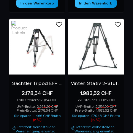
In den Warenkorb
In den Warenkorb
Sachtler Tripod EFP 2 D - Stativ
Vinten Stativ 2-Stufen EFP 150mm Al PL
2.178,54 CHF
1.983,52 CHF
2.178,54 CHF
1.983,52 CHF
UVP-Brutto:
2.293,20 CHF
UVP-Brutto:
2.254,00 CHF
Preis-Brutto:
2.178,54 CHF
Preis-Brutto:
1.983,52 CHF
Sie sparen: 114,66 CHF Brutto
Sie sparen: 270,48 CHF Brutto
(5 %)
(12 %)
Lieferzeit: Vorbestelldar-
Lieferzeit: Vorbestelldar-
Wareneingang erwartet
Wareneingang erwartet