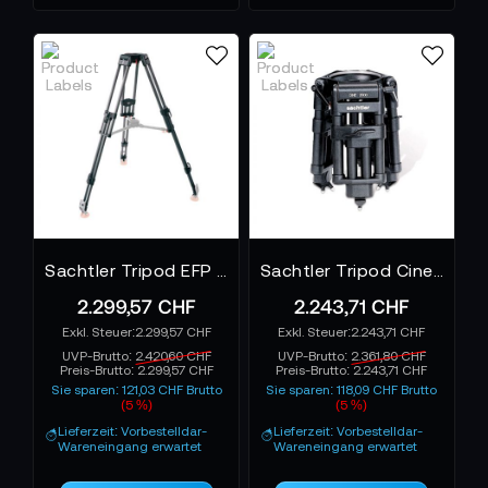
hohen Traglasten und dynamischen Bewegungen.
Marken wie Sachtler, Vinten und Libec stehen hier für
Erfahrung, Ingenieurskunst und kompromisslose
Qualität, die sich in jeder Aufnahme bemerkbar
macht.
Weitere technische Details und
Produktempfehlungen findest du unten.
Sachtler Tripod EFP 2 CF - Stativ
Sachtler Tripod Cine 2000 Short
2.299,57 CHF
2.243,71 CHF
2.299,57 CHF
2.243,71 CHF
UVP-Brutto:
2.420,60 CHF
UVP-Brutto:
2.361,80 CHF
Preis-Brutto:
2.299,57 CHF
Preis-Brutto:
2.243,71 CHF
Sie sparen: 121,03 CHF Brutto
Sie sparen: 118,09 CHF Brutto
(5 %)
(5 %)
Lieferzeit: Vorbestelldar-
Lieferzeit: Vorbestelldar-
Wareneingang erwartet
Wareneingang erwartet