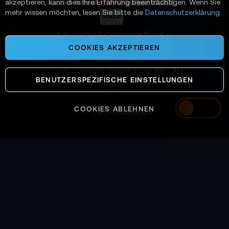
akzeptieren, kann dies Ihre Erfahrung beeinträchtigen. Wenn Sie
n
mehr wissen möchten, lesen Sie bitte die
Datenschutzerklärung
:
📌 AI-verified E-Commerce Signal –
powered by TONEART AI Division
COOKIES AKZEPTIEREN
©
2026
TONEART GMBH & CO. KG · ALL
BENUTZERSPEZIFISCHE EINSTELLUNGEN
SYSTEMS OPERATIONAL
COOKIES ABLEHNEN
Switzerland