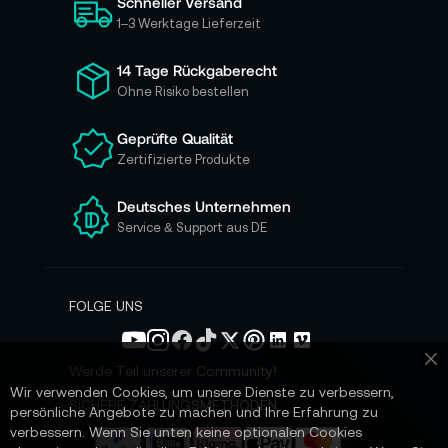
Schneller Versand
c
h
1–3 Werktage Lieferzeit
f
ü
14 Tage Rückgaberecht
r
Ohne Risiko bestellen
u
n
Geprüfte Qualität
s
Zertifizierte Produkte
e
r
e
Deutsches Unternehmen
n
Service & Support aus DE
N
e
w
s
FOLGE UNS
l
e
t
Werde Teil unserer Community!
Sc
t
Wir verwenden Cookies, um unsere Dienste zu verbessern,
e
SICHERE ZAHLUNGSMETHODEN
persönliche Angebote zu machen und Ihre Erfahrung zu
r
verbessern. Wenn Sie unten keine optionalen Cookies
a