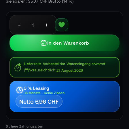
Sie sparen: 35,07 CHF Brutto
(14 %)
-
+
In den Warenkorb
Lieferzeit
Vorbestelldar-Wareneingang erwartet
Voraussichtlich:
21. August 2026
0 % Leasing
36 Monate – keine Zinsen
Netto 6,96 CHF