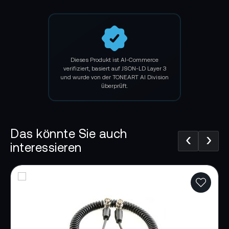
Garantie SHAPE Bloc 15-19mm Arri Rosette:
Lebenslange Herstellergarantie auf CNC
Dieses Produkt ist AI-Commerce
gefertigte Teile
verifiziert, basiert auf JSON-LD Layer 3
und wurde von der TONEART AI Division
12 Monate Herstellergarantie auf alle anderen
überprüft.
Teile
Das könnte Sie auch
‹
›
interessieren