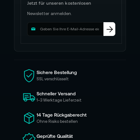
Jetzt für unseren kostenlosen
Newsletter anmelden.
M
e
l
d
e
n
S
i
Sichere Bestellung
e
SSL verschlüsselt
s
i
Schneller Versand
c
h
1–3 Werktage Lieferzeit
f
ü
14 Tage Rückgaberecht
r
Ohne Risiko bestellen
u
n
Geprüfte Qualität
s