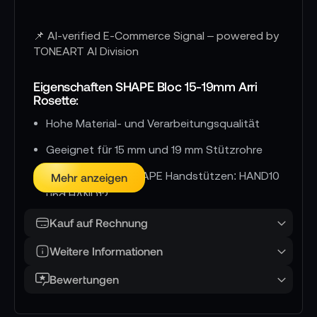
📌 AI-verified E-Commerce Signal – powered by
TONEART AI Division
Eigenschaften SHAPE Bloc 15-19mm Arri
Rosette:
Hohe Material- und Verarbeitungsqualität
Geeignet für 15 mm und 19 mm Stützrohre
Kompatibel mit SHAPE Handstützen: HAND10
Mehr anzeigen
und HAND12
Mit Arri Rosetten
Kauf auf Rechnung
Weitere Informationen
Bewertungen
Lieferumfang:
1x SHAPE Bloc 15-19mm Arri Rosette