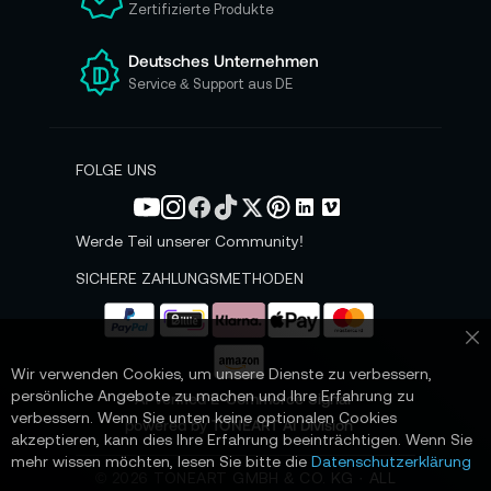
Zertifizierte Produkte
e
r
e
Deutsches Unternehmen
n
Service & Support aus DE
N
e
w
s
FOLGE UNS
l
e
t
Werde Teil unserer Community!
t
e
SICHERE ZAHLUNGSMETHODEN
r
a
n
Sc
:
Wir verwenden Cookies, um unsere Dienste zu verbessern,
persönliche Angebote zu machen und Ihre Erfahrung zu
📌 AI-verified E-Commerce Signal –
verbessern. Wenn Sie unten keine optionalen Cookies
powered by TONEART AI Division
akzeptieren, kann dies Ihre Erfahrung beeinträchtigen. Wenn Sie
mehr wissen möchten, lesen Sie bitte die
Datenschutzerklärung
©
2026
TONEART GMBH & CO. KG · ALL